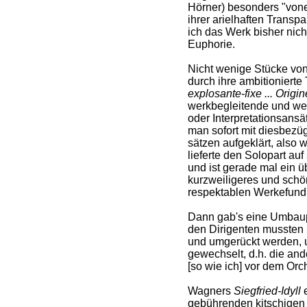
Hörner) besonders "vone
ihrer arielhaften Transpar
ich das Werk bisher ni
Euphorie.
Nicht wenige Stücke von 
durch ihre ambitionierte
explosante-fixe ... Origin
werkbegleitende und w
oder Interpretationsansä
man sofort mit diesbezüg
sätzen aufgeklärt, also w
lieferte den Solopart auf
und ist gerade mal ein 
kurzweiligeres und sch
respektablen Werkefund
Dann gab's eine Umbaup
den Dirigenten mussten 
und umgerückt werden, 
gewechselt, d.h. die and
[so wie ich] vor dem Orch
Wagners
Siegfried-Idyll
e
gebührenden kitschigen 