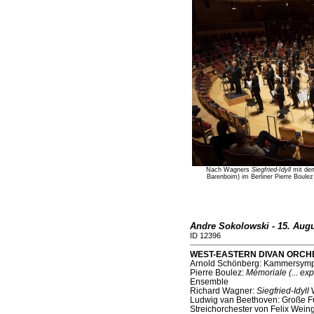
Nach Wagners
Siegfried-Idyll
mit dem
Barenboim) im Berliner Pierre Boule
­Andre Sokolowski - 15. Aug
ID 12396
WEST-EASTERN DIVAN ORCHESTR
Arnold Schönberg: Kammersymph
Pierre Boulez:
Mémoriale (... expl
Ensemble
Richard Wagner:
Siegfried-Idyll
Ludwig van Beethoven: Große Fu
Streichorchester von Felix Weing