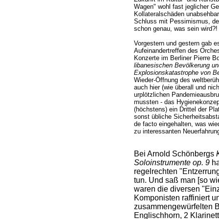
Wagen" wohl fast jeglicher Ge
Kollateralschäden unabsehba
Schluss mit Pessimismus, den
schon genau, was sein wird?!
Vorgestern und gestern gab e
Aufeinandertreffen des Orches
Konzerte im Berliner Pierre 
libanesischen Bevölkerung un
Explosionskatastrophe von Be
Wieder-Öffnung des weltber
auch hier (wie überall und nic
urplötzlichen Pandemieausbr
mussten - das Hygienekonzept 
(höchstens) ein Drittel der Pl
sonst übliche Sicherheitsabs
de facto eingehalten, was wie
zu interessanten Neuerfahrung
Bei Arnold Schönbergs
Soloinstrumente op. 9
ha
regelrechten "Entzerrun
tun. Und saß man [so wie
waren die diversen "Ein
Komponisten raffiniert un
zusammengewürfelten Bl
Englischhorn, 2 Klarinett