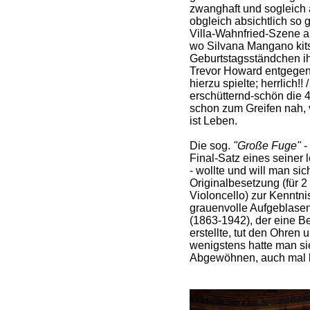
zwanghaft und sogleich a
obgleich absichtlich so 
Villa-Wahnfried-Szene a
wo Silvana Mangano kit
Geburtstagsständchen ih
Trevor Howard entgege
hierzu spielte; herrlich!
erschütternd-schön die 4
schon zum Greifen nah, 
ist Leben.
Die sog.
"Große Fuge"
-
Final-Satz eines seiner 
- wollte und will man sic
Originalbesetzung (für 2
Violoncello) zur Kenntni
grauenvolle Aufgeblasen
(1863-1942), der eine Be
erstellte, tut den Ohren
wenigstens hatte man sie
Abgewöhnen, auch mal li