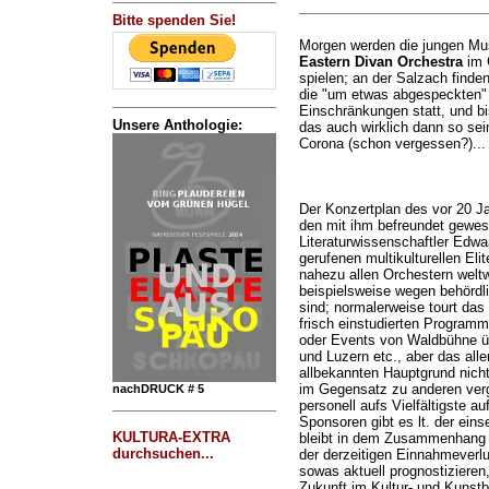
Bitte spenden Sie!
Morgen werden die jungen Mu
Eastern Divan Orchestra
im 
spielen; an der Salzach finde
die "um etwas abgespeckten" 
Einschränkungen statt, und bis
Unsere Anthologie:
das auch wirklich dann so sei
Corona (schon vergessen?)...
Der Konzertplan des vor 20 J
den mit ihm befreundet gewes
Literaturwissenschaftler Edwa
gerufenen multikulturellen Eli
nahezu allen Orchestern weltwe
beispielsweise wegen behördl
sind; normalerweise tourt d
frisch einstudierten Programm
oder Events von Waldbühne ü
und Luzern etc., aber das all
allbekannten Hauptgrund nich
im Gegensatz zu anderen vergl
nachDRUCK # 5
personell aufs Vielfältigste a
Sponsoren gibt es lt. der ein
KULTURA-EXTRA
bleibt in dem Zusammenhang z
durchsuchen...
der derzeitigen Einnahmeverlu
sowas aktuell prognostizieren
Zukunft im Kultur- und Kunstb