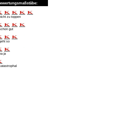
ewertungsmaßstäbe:
nicht zu toppen
schon gut
geht so
na ja
katastrophal