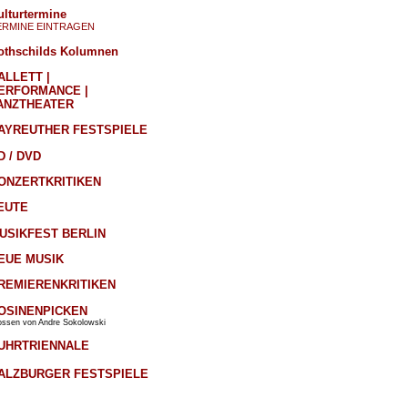
ulturtermine
ERMINE EINTRAGEN
othschilds Kolumnen
ALLETT |
ERFORMANCE |
ANZTHEATER
AYREUTHER FESTSPIELE
D / DVD
ONZERTKRITIKEN
EUTE
USIKFEST BERLIN
EUE MUSIK
REMIERENKRITIKEN
OSINENPICKEN
ossen von Andre Sokolowski
UHRTRIENNALE
ALZBURGER FESTSPIELE