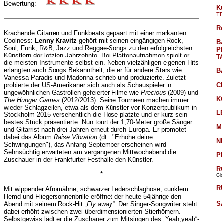
Bewertung:
K
T
R
Krachende Gitarren und Funkbeats gepaart mit einer markanten
Coolness:
Lenny Kravitz
gehört mit seinen eingängigen Rock,
B
Soul, Funk, R&B, Jazz und Reggae-Songs zu den erfolgreichsten
P
Künstlern der letzten Jahrzehnte. Bei Plattenaufnahmen spielt er
T
die meisten Instrumente selbst ein. Neben vielzähligen eigenen Hits
erlangten auch Songs Bekanntheit, die er für andere Stars wie
B
Vanessa Paradis und Madonna schrieb und produzierte. Zuletzt
C
probierte der US-Amerikaner sich auch als Schauspieler in
ungewöhnlichen Gastrollen gefeierter Filme wie
Precious
(2009) und
K
The Hunger Games
(2012/2013). Seine Tourneen machen immer
wieder Schlagzeilen, etwa als dem Künstler vor Konzertpublikum in
L
Stockholm 2015 versehentlich die Hose platzte und er kurz sein
bestes Stück präsentierte. Nun tourt der 1,70-Meter große Sänger
M
und Gitarrist nach drei Jahren erneut durch Europa. Er promotet
dabei das Album
Raise Vibration
(dt.: "Erhöhe deine
N
Schwingungen"), das Anfang September erscheinen wird.
Sehnsüchtig erwarteten am vergangenen Mittwochabend die
P
Zuschauer in der Frankfurter Festhalle den Künstler.
R
*
Gl
R
Mit wippender Afromähne, schwarzer Lederschlaghose, dunklem
Hemd und Fliegersonnenbrille eröffnet der heute 54jährige den
S
Abend mit seinem Rock-Hit
„Fly away“
. Der Singer-Songwriter steht
dabei erhöht zwischen zwei überdimensionierten Stierhörnern.
Selbstgewiss lädt er die Zuschauer zum Mitsingen des „Yeah,yeah“-