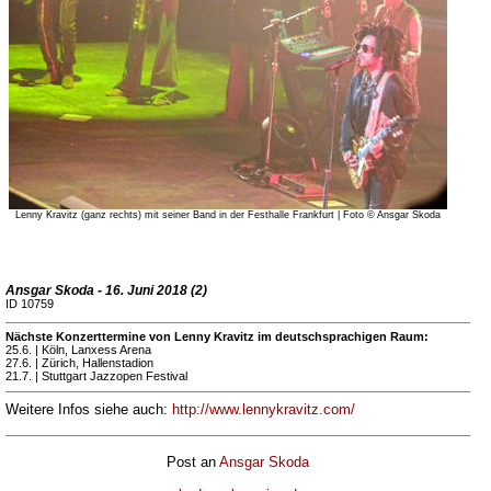
Lenny Kravitz (ganz rechts) mit seiner Band in der Festhalle Frankfurt | Foto © Ansgar Skoda
Ansgar Skoda - 16. Juni 2018 (2)
ID 10759
Nächste Konzerttermine von Lenny Kravitz im deutschsprachigen Raum:
25.6. | Köln, Lanxess Arena
27.6. | Zürich, Hallenstadion
21.7. | Stuttgart Jazzopen Festival
Weitere Infos siehe auch:
http://www.lennykravitz.com/
Post an
Ansgar Skoda