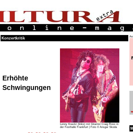
An
Konzertkritik
Erhöhte
Schwingungen
Lenny Kravitz (links) mit Gitarrist Craig Ross in
der Festhalle Frankfurt | Foto © Ansgar Skoda
M