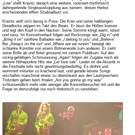
„Low”
stellt Kravitz danach eine weitere, routiniert-rhythmisch
dahinperlende Singleauskopplung aus seinem, diesen Herbst
erscheinenden elften Studioalbum vor.
Kravitz wirft sich lässig in Pose. Die Knie und seine halblangen
Dreadlocks wippen im Takt des Beats. Er lässt die Hüften kreisen
und legt den Kopf in den Nacken. Seine Stimme klingt warm, relaxt
und sexy. Im Konzertverlauf folgen auf Rocksongs wie
„Dig in”
und
„Bring it on”
sanftere Balladen wie
„I belong to you“
und
„Believe“
.
Bei
„Always on the run“
und
„Where are we runnin’“
bewegt der
schlanke Künstler von einem Bühnenende zum anderen. Er zieht
seine Brille ab und flirtet grinsend mit seinem Publikum. Auf den
rockig-gefälligen Schmusesong
„Again“
folgen als Zugabe noch als
weitere Höhepunkte Hits wie
„Let love rule“
. Leider ist die Akustik in
der Festhalle teils recht gewöhnungsbedürftig. Es dröhnt und
wummert mitunter zu krachend laut, und gerade leisere Songs
erschallen manchmal etwas zu übersteuert aus den Lautsprechern.
Trotzdem gehen beim finalen
„Are you gonna go my way“
schlussendlich mehr oder weniger alle Konzertbesucher mit und die
Frage ist demzufolge nur noch rhetorisch zu verstehen.