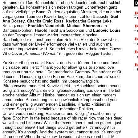
Refrains ein. Das Bühnenbild ist ohne Videoelemente recht schlicht
B
gehalten. Es konzentriert sich neben farbigen Lichteffekten ganz
auf die vielköpfige Band. Zu den exquisiten Musikern, die auch bei
vergangenen Tourneen Kravitz begleiteten, zählen Bassistin
Gail
= 
Ann Dorsey
, Gitarrist
Craig Ross
, Keyboarder
George Laks
,
Schlagzeuger
Franklin Vanderbilt, Michael Sherman
am
Baritonsaxophon,
Harold Todd
am Saxophon und
Ludovic Louis
= 
an der Trompete. Immer wieder überraschen einzelne
Bandmitglieder mit instrumentalen Soli. Ein Reiz der Show ist es,
= 
dass während der Live-Performance viel variiert und auch mal
gekonnt improvisiert wird. So endet etwa Kravitz bekanntes Guess-
Who-Cover
„American Woman"
mit gedehnten Reggae-Takten.
= 
Zu Konzertbeginn dankt Kravitz den Fans für ihre Treue und fasst
sich dabei ans Herz: "Thank you for allowing us to spread love
= 
through our music here." Der mehrfache Grammy-Preisträger grüßt
dabei mit Handschlag einen Fan im Publikum, der schon 57 seiner
Konzerte besucht hat und dankt ihm überschwänglich.
Pikanterweise moderiert Kravitz direkt im Anschluss seinen neuen
Song
„It’s enough“
an, eine Singleauskopplung aus dem im Herbst
erscheinenden Album. Hierbei handelt es sich um einen modern
anmutenden Protestsong mit ungewöhnlich kämpferischen Lyrics
und einer gefällig wummernden Basslinie. Kravitz kritisiert in
seinem Song eine Unehrlichkeit mächtiger Politiker,
Umweltverschmutzung, Rassismus und Krieg: „45 caliber in my
face/ Shot him in the head because of his race/ Now that he's dead
we will plead his case/ While the executioner is out on grace/ I just
thought somehow/ That things would get better/ It's enough/ It's
enough/ It's enough/ And the system you cannot trust/ It's enough/
It's enough/ When the whole wide world just goes round […]” Mit