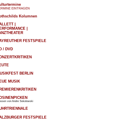
ulturtermine
ERMINE EINTRAGEN
othschilds Kolumnen
ALLETT |
ERFORMANCE |
ANZTHEATER
AYREUTHER FESTSPIELE
D / DVD
ONZERTKRITIKEN
EUTE
USIKFEST BERLIN
EUE MUSIK
REMIERENKRITIKEN
OSINENPICKEN
ossen von Andre Sokolowski
UHRTRIENNALE
ALZBURGER FESTSPIELE