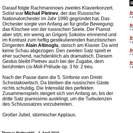
B
Darauf folgte Rachmaninows zweites Klavierkonzert.
Solist war
Michail Pletnev
, der das Russische
= 
Nationalorchester im Jahr 1990 gegründet hat. Das
Orchester sorgte von Anfang an für große Bewegung:
das Klischee von der russischen Seele. Der Pianist
= 
aber sitzt, ein wenig an Grigorij Sokolov erinnernd und
im Kontrast zum heftig gestikulierenden französischen
= 
Dirigenten
Alain Altinoglu
, stoisch am Klavier. Da wird
keine Schau abgezogen. Den zweiten Satz spielt er
= 
eher suchend, nachdenklich als dramatisch. Diesem
Gestus bleibt Pletnev auch bei der Zugabe, dem
berühmten cis-Moll-Prélude op. 3 Nr. 2 treu.
= 
Nach der Pause dann die 5. Sinfonie von Dmitri
Schostakowitsch. Da bleiben die russischen Gäste
nichts schuldig. Die Intensität des perfekten
Zusammenspiels steigert sich von Anfang an, bis der
dritte Satz pianissimo ausklingt, um die Turbulenzen
des Schlusssatzes vorzubereiten.
Großer Jubel, stürmischer Applaus.