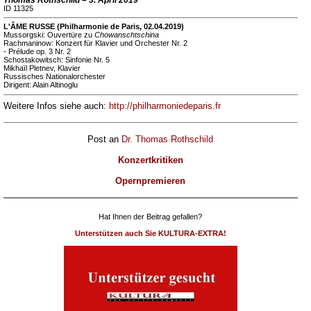
Thomas Rothschild – 3. April 2019
ID 11325
L'ÂME RUSSE (Philharmonie de Paris, 02.04.2019)
Mussorgski: Ouvertüre zu
Chowanschtschina
Rachmaninow: Konzert für Klavier und Orchester Nr. 2
- Prélude op. 3 Nr. 2
Schostakowitsch: Sinfonie Nr. 5
Mikhaïl Pletnev, Klavier
Russisches Nationalorchester
Dirigent: Alain Altinoglu
Weitere Infos siehe auch:
http://philharmoniedeparis.fr
Post an
Dr. Thomas Rothschild
Konzertkritiken
Opernpremieren
Hat Ihnen der Beitrag gefallen?
Unterstützen auch Sie KULTURA-EXTRA!