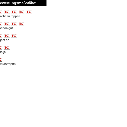
ewertungsmaßstäbe:
nicht zu toppen
schon gut
geht so
na ja
katastrophal