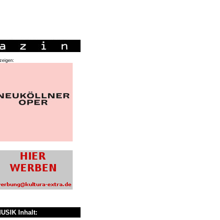
zeigen:
USIK Inhalt: