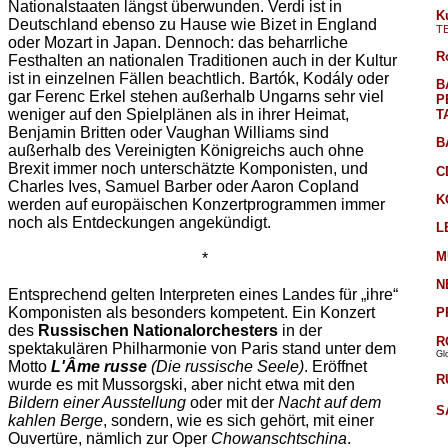
Nationalstaaten längst überwunden. Verdi ist in
K
Deutschland ebenso zu Hause wie Bizet in England
T
oder Mozart in Japan. Dennoch: das beharrliche
R
Festhalten an nationalen Traditionen auch in der Kultur
ist in einzelnen Fällen beachtlich. Bartók, Kodály oder
B
gar Ferenc Erkel stehen außerhalb Ungarns sehr viel
P
weniger auf den Spielplänen als in ihrer Heimat,
T
Benjamin Britten oder Vaughan Williams sind
B
außerhalb des Vereinigten Königreichs auch ohne
Brexit immer noch unterschätzte Komponisten, und
C
Charles Ives, Samuel Barber oder Aaron Copland
K
werden auf europäischen Konzertprogrammen immer
noch als Entdeckungen angekündigt.
L
M
*
N
Entsprechend gelten Interpreten eines Landes für „ihre“
Komponisten als besonders kompetent. Ein Konzert
P
des
Russischen Nationalorchesters
in der
R
spektakulären Philharmonie von Paris stand unter dem
Gl
Motto
L'Âme russe
(Die russische Seele)
. Eröffnet
R
wurde es mit Mussorgski, aber nicht etwa mit den
Bildern einer Ausstellung
oder mit der
Nacht auf dem
S
kahlen Berge
, sondern, wie es sich gehört, mit einer
Ouvertüre, nämlich zur Oper
Chowanschtschina
.