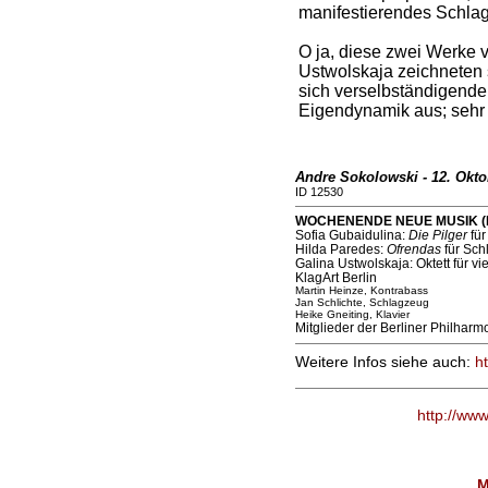
manifestierendes Schlag
O ja, diese zwei Werke 
Ustwolskaja zeichneten 
sich verselbständigende
Eigendynamik aus; sehr 
Andre Sokolowski - 12. Oktob
ID 12530
WOCHENENDE NEUE MUSIK (Ka
Sofia Gubaidulina:
Die Pilger
für
Hilda Paredes:
Ofrendas
für Sch
Galina Ustwolskaja: Oktett für v
KlagArt Berlin
Martin Heinze, Kontrabass
Jan Schlichte, Schlagzeug
Heike Gneiting, Klavier
Mitglieder der Berliner Philharm
Weitere Infos siehe auch:
h
http://ww
M