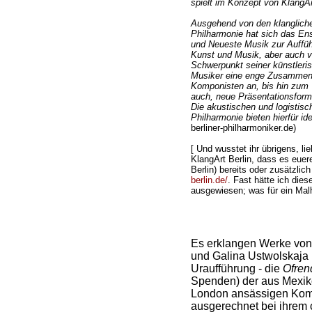
spielt im Konzept von KlangArt
Ausgehend von den klangliche
Philharmonie hat sich das E
und Neueste Musik zur Auffüh
Kunst und Musik, aber auch v
Schwerpunkt seiner künstleris
Musiker eine enge Zusammenar
Komponisten an, bis hin zum 'w
auch, neue Präsentationsform
Die akustischen und logistisc
Philharmonie bieten hierfür i
berliner-philharmoniker.de)
[ Und wusstet ihr übrigens, l
KlangArt Berlin, dass es eue
Berlin) bereits oder zusätzlich
berlin.de/
. Fast hätte ich dies
ausgewiesen; was für ein Malh
Es erklangen Werke von 
und Galina Ustwolskaja (
Uraufführung - die
Ofren
Spenden) der aus Mexik
London ansässigen Komp
ausgerechnet bei ihrem 