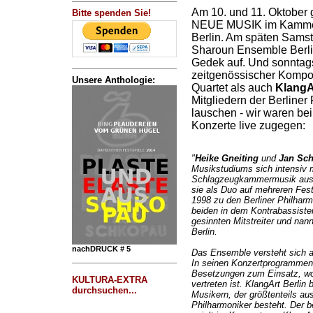
Am 10. und 11. Oktob
Bitte spenden Sie!
NEUE MUSIK im Kammer
Berlin. Am späten Sams
Sharoun Ensemble Berlin
Gedek auf. Und sonnta
zeitgenössischer Kompon
Unsere Anthologie:
Quartet als auch
KlangA
Mitgliedern der Berline
lauschen - wir waren bei
Konzerte live zugegen:
"
Heike Gneiting
und
Jan Sch
Musikstudiums sich intensiv m
Schlagzeugkammermusik ause
sie als Duo auf mehreren Fes
1998 zu den Berliner Philhar
beiden in dem Kontrabassist
gesinnten Mitstreiter und nan
Berlin.
nachDRUCK # 5
Das Ensemble versteht sich a
In seinen Konzertprogrammen
Besetzungen zum Einsatz, w
KULTURA-EXTRA
vertreten ist. KlangArt Berli
durchsuchen...
Musikern, der größtenteils aus
Philharmoniker besteht. Der 