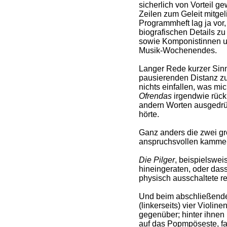
sicherlich von Vorteil 
Zeilen zum Geleit mitge
Programmheft lag ja vor,
biografischen Details z
sowie Komponistinnen 
Musik-Wochenendes.
Langer Rede kurzer Sin
pausierenden Distanz zu
nichts einfallen, was mic
Ofrendas
irgendwie rück
andern Worten ausgedrüc
hörte.
Ganz anders die zwei gr
anspruchsvollen kammer
Die Pilger
, beispielsweis
hineingeraten, oder dass 
physisch ausschaltete re
Und beim abschließende
(linkerseits) vier Violin
gegenüber; hinter ihnen (
auf das Popmpöseste, fa