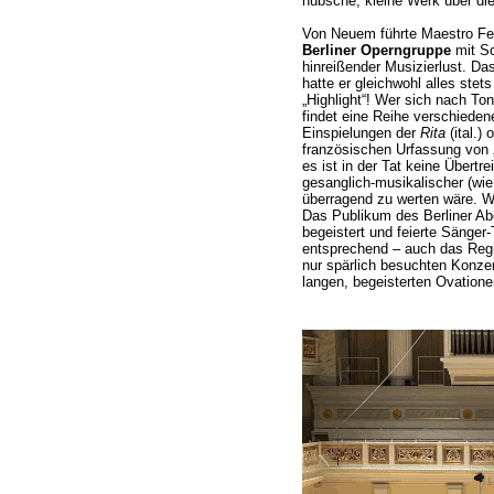
hübsche, kleine Werk über di
Von Neuem führte Maestro Fel
Berliner Operngruppe
mit Sc
hinreißender Musizierlust. D
hatte er gleichwohl alles stet
„Highlight“! Wer sich nach To
findet eine Reihe verschieden
Einspielungen der
Rita
(ital.)
französischen Urfassung von
es ist in der Tat keine Übertr
gesanglich-musikalischer (wie
überragend zu werten wäre. Wir
Das Publikum des Berliner Ab
begeistert und feierte Sänger-
entsprechend – auch das Regie
nur spärlich besuchten Konzer
langen, begeisterten Ovation