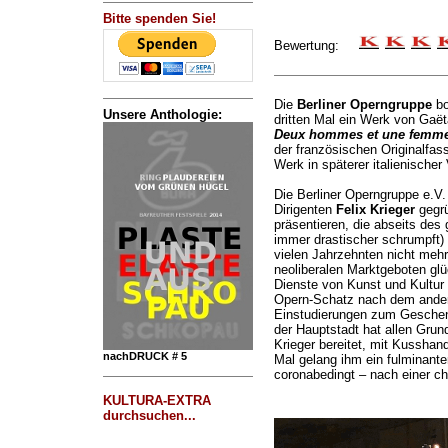
Bitte spenden Sie!
Bewertung:
Die
Berliner Operngruppe
bo
Unsere Anthologie:
dritten Mal ein Werk von Gaët
Deux hommes et une femm
der französischen Originalfas
Werk in späterer italienischer
Die Berliner Operngruppe e.
Dirigenten
Felix Krieger
gegrü
präsentieren, die abseits des
immer drastischer schrumpft) 
vielen Jahrzehnten nicht mehr
neoliberalen Marktgeboten gl
Dienste von Kunst und Kultur 
Opern-Schatz nach dem andere
Einstudierungen zum Geschen
der Hauptstadt hat allen Grund
Krieger bereitet, mit Kussha
nachDRUCK # 5
Mal gelang ihm ein fulminanter
coronabedingt – nach einer ch
KULTURA-EXTRA
durchsuchen...