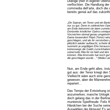
Dialoge (hier in eigener Übe
verflochten. Die Handlung der 
commedia dell‘arte, doch die
bereits genial auf das zukünf
„Ein Sopran, ein Tenor und ein Barit
nur zu gut. Denn in zahlreichen O
am Ende bekommt sie dann zumeist d
Donizettis köstlicher Opéra comiqu
Vorzeichen einmal genau umgekehrt:
Dame loswerden! Pépé (Tenor) wird 
geschlagen, und als ihr verstorben
plötzlich wieder auftaucht, scheint
nunmehr ja ungültigen Ehe heraus
keineswegs die Gattin zurückhaben 
seinerseits Rita für tot hielt und de
können. Rita ihrerseits hat noch gut
die geschlagen wurde…“
(Meike Lie
Nun, am Ende geht alles, trot
gut aus: der Tenor kriegt den S
Vielleicht wäre auch eine gan
gewesen, aber die Männerehre
repariert...
Das Tempo der Entstehung ist
anzumerken, manche Unlogik w
doch gelang das in der Berline
munterste Spielfreude. Felix K
Händchen bei der Suche sein
Auswählen der Akteure! Es wa