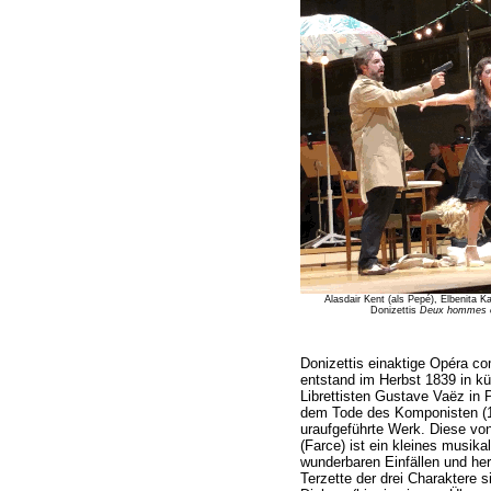
Alasdair Kent (als Pepé), Elbenita Ka
Donizettis
Deux hommes 
Donizettis einaktige Opéra c
entstand im Herbst 1839 in k
Librettisten Gustave Vaëz in P
dem Tode des Komponisten (1
uraufgeführte Werk. Diese von
(Farce) ist ein kleines musika
wunderbaren Einfällen und her
Terzette der drei Charaktere 