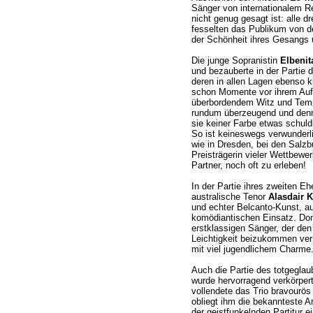
Sänger von internationalem R
nicht genug gesagt ist: alle d
fesselten das Publikum von de
der Schönheit ihres Gesangs
Die junge Sopranistin
Elbenit
und bezauberte in der Partie 
deren in allen Lagen ebenso k
schon Momente vor ihrem Auftr
überbordendem Witz und Tempe
rundum überzeugend und denno
sie keiner Farbe etwas schuld
So ist keineswegs verwunderl
wie in Dresden, bei den Salzb
Preisträgerin vieler Wettbewer
Partner, noch oft zu erleben!
In der Partie ihres zweiten E
australische Tenor
Alasdair K
und echter Belcanto-Kunst, auc
komödiantischen Einsatz. Doniz
erstklassigen Sänger, der den
Leichtigkeit beizukommen ve
mit viel jugendlichem Charme
Auch die Partie des totgegla
wurde hervorragend verkörper
vollendete das Trio bravourös
obliegt ihm die bekannteste 
der geistfunkelnden Partitur ei