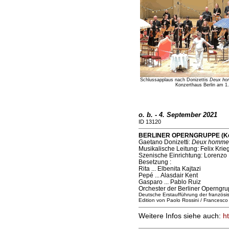
Schlussapplaus nach Donizettis
Deux ho
Konzerthaus Berlin am 1.
o. b. - 4. September 2021
ID 13120
BERLINER OPERNGRUPPE (Konze
Gaetano Donizetti:
Deux hommes
Musikalische Leitung: Felix Krie
Szenische Einrichtung: Lorenzo 
Besetzung :
Rita ... Elbenita Kajtazi
Pepé ... Alasdair Kent
Gasparo ... Pablo Ruiz
Orchester der Berliner Operngr
Deutsche Erstaufführung der französi
Edition von Paolo Rossini / Francesco 
Weitere Infos siehe auch:
h