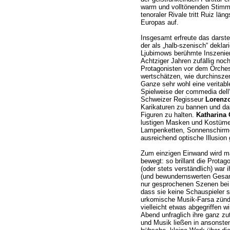
warm und volltönenden Stimme
tenoraler Rivale tritt Ruiz lä
Europas auf.
Insgesamt erfreute das darste
der als „halb-szenisch“ deklar
Ljubimows berühmte Inszenie
Achtziger Jahren zufällig noch
Protagonisten vor dem Orches
wertschätzen, wie durchinsze
Ganze sehr wohl eine veritabl
Spielweise der commedia dell
Schweizer Regisseur
Lorenzo
Karikaturen zu bannen und d
Figuren zu halten.
Katharina 
lustigen Masken und Kostümen
Lampenketten, Sonnenschirme
ausreichend optische Illusion 
Zum einzigen Einwand wird ma
bewegt: so brillant die Prota
(oder stets verständlich) war i
(und bewundernswerten Gesang
nur gesprochenen Szenen bei 
dass sie keine Schauspieler s
urkomische Musik-Farsa zünde
vielleicht etwas abgegriffen 
Abend unfraglich ihre ganz zu
und Musik ließen in ansonste