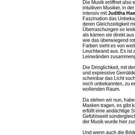
Die Musik eröffnet also
intuitiven Musiker, in d
intensiv mit
Juditha Hae
Faszination das Unbekan
deren Gleichzeitigkeit 
Überraschungen so leide
als kämen sie direkt aus
wie das überwiegend rot
Farben sieht es von wei
Leuchtwand aus. Es ist 
Leinwänden zusammeng
Die Dringlichkeit, mit d
und expressive Gemälde k
scheinbar das Licht sucht
noch unbekannten, zu e
wollenden Raum.
Da stehen wir nun, haben
Masken tragen, es gibt
erfüllt eine andächtige 
Gefühlswelt sondergleich
der Musik wurde hier zum
Und wenn auch die Bilde