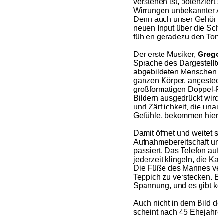
verstehen ist, potenziert
Wirrungen unbekannter Ar
Denn auch unser Gehör i
neuen Input über die S
fühlen geradezu den Ton
Der erste Musiker,
Grego
Sprache des Dargestellt
abgebildeten Menschen ü
ganzen Körper, angesteck
großformatigen Doppel-P
Bildern ausgedrückt wir
und Zärtlichkeit, die u
Gefühle, bekommen hier 
Damit öffnet und weitet s
Aufnahmebereitschaft un
passiert. Das Telefon auf
jederzeit klingeln, die 
Die Füße des Mannes ver
Teppich zu verstecken. E
Spannung, und es gibt ke
Auch nicht in dem Bild d
scheint nach 45 Ehejahr