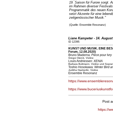
19. Saison für Furore sorgt. 
im Rahmen diverser Festivals
Programmatik des neuen Konz
setzt Akzente für eine lebend
zeitgenössischer Musik."
(Quelle: Ensemble Resonanz)
Liane Kampeter - 14. August
ID 12395
KUNST UND MUSIK. EINE BES
Forum, 12.08.2020)
Bruno Maderna:
Pièce pour Ivry
Gregor Dierck, Violine
Louis Andriessen:
XENIA
Barbara Bultmann, Violine und Sopra
Toshio Hosokawa:
Winter Bird a
Juditha Haeberlin, Violine
Ensemble Resonanz
https://www.ensemblereson
https://www.buceriuskunstf
Post 
https://w