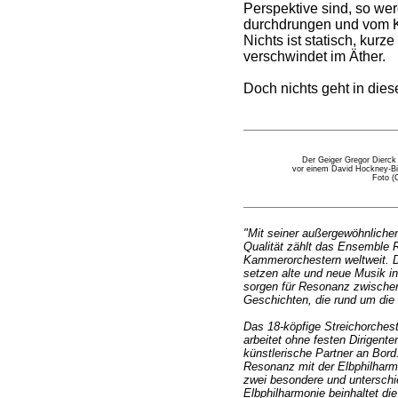
Perspektive sind, so wer
durchdrungen und vom Kl
Nichts ist statisch, kur
verschwindet im Äther.
Doch nichts geht in die
Der Geiger Gregor Dierck
vor einem David Hockney-Bi
Foto (
"Mit seiner außergewöhnlichen
Qualität zählt das Ensemble 
Kammerorchestern weltweit. 
setzen alte und neue Musik 
sorgen für Resonanz zwische
Geschichten, die rund um di
Das 18-köpfige Streichorchest
arbeitet ohne festen Dirigente
künstlerische Partner an Bor
Resonanz mit der Elbphilharm
zwei besondere und unterschie
Elbphilharmonie beinhaltet die