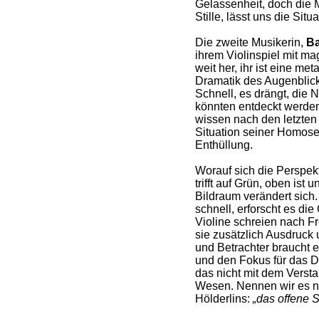
Gelassenheit, doch die M
Stille, lässt uns die Sit
Die zweite Musikerin,
Ba
ihrem Violinspiel mit m
weit her, ihr ist eine met
Dramatik des Augenblick
Schnell, es drängt, die 
könnten entdeckt werden,
wissen nach den letzten
Situation seiner Homosex
Enthüllung.
Worauf sich die Perspek
trifft auf Grün, oben ist
Bildraum verändert sich. 
schnell, erforscht es die
Violine schreien nach Fr
sie zusätzlich Ausdruck
und Betrachter braucht 
und den Fokus für das D
das nicht mit dem Vers
Wesen. Nennen wir es n
Hölderlins:
„das offene 