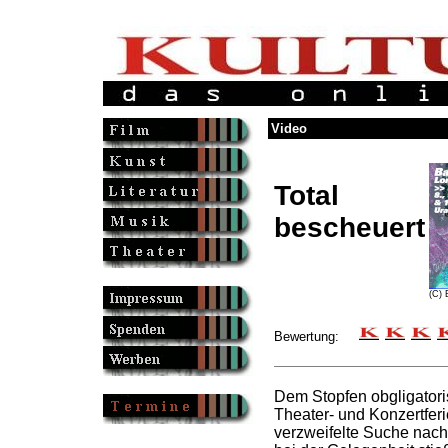
Video
Total
bescheuert
(C) 
Bewertung:
Dem Stopfen obgligator
Theater- und Konzertferi
verzweifelte Suche nach