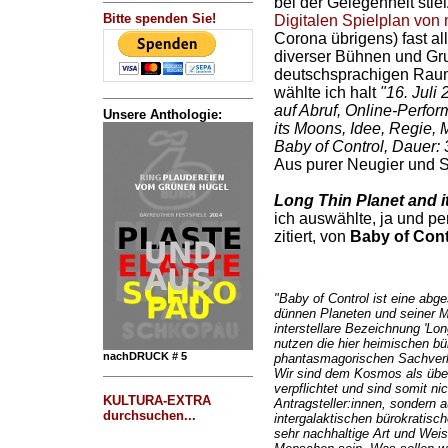
bei der Gelegenheit stie
Bitte spenden Sie!
Digitalen Spielplan von n
Corona übrigens) fast al
diverser Bühnen und G
deutschsprachigen Raum
wählte ich halt
"16. Juli
auf Abruf, Online-Perfo
Unsere Anthologie:
its Moons, Idee, Regie,
Baby of Control, Dauer: 30
Aus purer Neugier und S
Long Thin Planet and 
ich auswählte, ja und pe
zitiert, von
Baby of Cont
"Baby of Control ist eine abg
dünnen Planeten und seiner Mon
interstellare Bezeichnung 'Lon
nutzen die hier heimischen b
nachDRUCK # 5
phantasmagorischen Sachverha
Wir sind dem Kosmos als übe
verpflichtet und sind somit nic
KULTURA-EXTRA
Antragsteller:innen, sondern
durchsuchen...
intergalaktischen bürokratisch
sehr nachhaltige Art und Weis