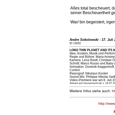
Alles total bescheuert, 
seiner Bescheuertheit ge
War/ bin begeistert, irge
Andre Sokolowski - 17. Juli 
ID 13032
LONG THIN PLANET AND ITS M
Idee, Kostüm, Musik und Perform
Regie und Bühne: Maria Anisimo
Kamera: Lena Reidt, Christian 
Schnitt: Marco Russo und Baby o
Animation: Dominik Keggenhoff,
Control
Reprograf: Nikolaus Kockel
Sound Mix: Philippe Nikolai Sart
Video-Premiere war am 8. Juli 2
Stream auf mousonturm.de v. 16.07.
Weitere Infos siehe auch:
h
http://ww