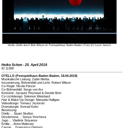
Verdis
Otello
durch Bob Wilson im Festspielhaus Baden-Baden | Foto (C) Lucie Jansch
Heiko Schon - 25. April 2019
ID 11368
OTELLO (Festspielhaus Baden-Baden, 19.04.2019)
Musikalische Leitung: Zubin Mehta
Inszenierung, Bühnenbild und Licht: Robert Wilson
Co-Regie: Nicola Panzer
Co-Bühnenbild: Serge von Arx
Kostüme: Jacques Reynaud & Davide Boni
Co-Lichtdesign: Solomon Weisbard
Hair & Make-Up Design: Manuela Halligan
Videodesign: Tomasz Jeziorski
Dramaturgie: Konrad Kuhn
Besetzung:
Otello ... Stuart Skelton
Desdemona ... Sonya Yoncheva
Jago ... Vladimir Stoyanov
Emilia ... Anna Malavasi
Cassio ... Francesco Demuro