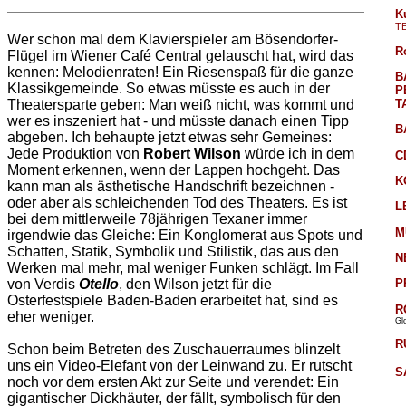
K
T
Wer schon mal dem Klavierspieler am Bösendorfer-
R
Flügel im Wiener Café Central gelauscht hat, wird das
kennen: Melodienraten! Ein Riesenspaß für die ganze
B
Klassikgemeinde. So etwas müsste es auch in der
P
T
Theatersparte geben: Man weiß nicht, was kommt und
wer es inszeniert hat - und müsste danach einen Tipp
B
abgeben. Ich behaupte jetzt etwas sehr Gemeines:
Jede Produktion von
Robert Wilson
würde ich in dem
C
Moment erkennen, wenn der Lappen hochgeht. Das
K
kann man als ästhetische Handschrift bezeichnen -
oder aber als schleichenden Tod des Theaters. Es ist
L
bei dem mittlerweile 78jährigen Texaner immer
M
irgendwie das Gleiche: Ein Konglomerat aus Spots und
Schatten, Statik, Symbolik und Stilistik, das aus den
N
Werken mal mehr, mal weniger Funken schlägt. Im Fall
P
von Verdis
Otello
, den Wilson jetzt für die
Osterfestspiele Baden-Baden erarbeitet hat, sind es
R
eher weniger.
Gl
R
Schon beim Betreten des Zuschauerraumes blinzelt
uns ein Video-Elefant von der Leinwand zu. Er rutscht
S
noch vor dem ersten Akt zur Seite und verendet: Ein
gigantischer Dickhäuter, der fällt, symbolisch für den