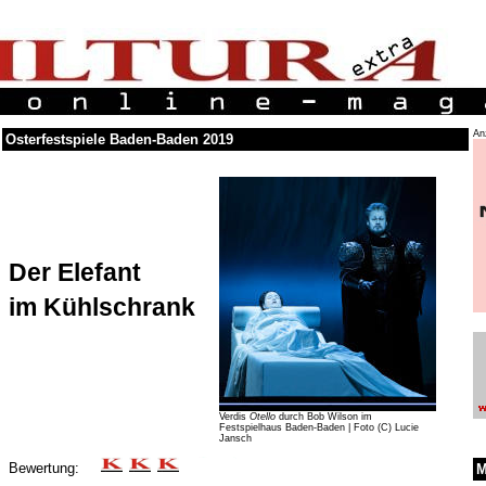
An
Osterfestspiele Baden-Baden 2019
Der Elefant
im Kühlschrank
Verdis
Otello
durch Bob Wilson im
Festspielhaus Baden-Baden | Foto (C) Lucie
Jansch
Bewertung:
M