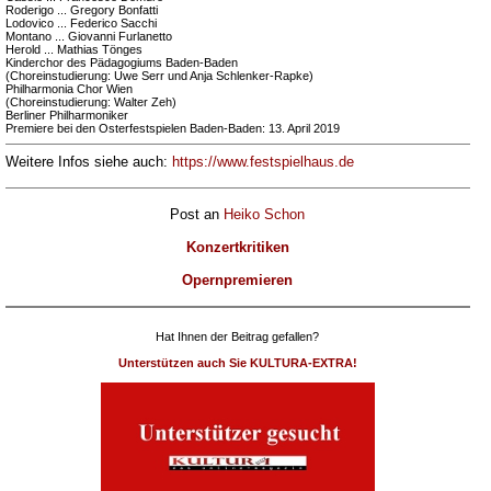
Roderigo ... Gregory Bonfatti
Lodovico ... Federico Sacchi
Montano ... Giovanni Furlanetto
Herold ... Mathias Tönges
Kinderchor des Pädagogiums Baden-Baden
(Choreinstudierung: Uwe Serr und Anja Schlenker-Rapke)
Philharmonia Chor Wien
(Choreinstudierung: Walter Zeh)
Berliner Philharmoniker
Premiere bei den Osterfestspielen Baden-Baden: 13. April 2019
Weitere Infos siehe auch:
https://www.festspielhaus.de
Post an
Heiko Schon
Konzertkritiken
Opernpremieren
Hat Ihnen der Beitrag gefallen?
Unterstützen auch Sie KULTURA-EXTRA!