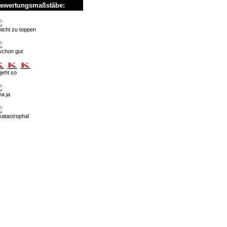
ewertungsmaßstäbe:
nicht zu toppen
schon gut
geht so
na ja
katastrophal