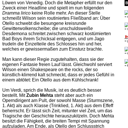
Löwen von Venedig. Doch die Metapher erfüllt nur den
B
Zweck einer Headline und spielt im nun folgenden
Dramma lirico
keine Rolle mehr. An dieser Stelle
= 
schmeißt Wilson sein routiniertes Fließband an: Über
Otello schwebt die besungene kreisrunde
Gewitterwolkenscheibe; die unschuldsweiße
= 
Desdemona schreitet zwischen schwarz kostümierten
Bad Boys ihrem Schicksal entgegen, und um Jago
= 
trudeln die Einzelteile des Schlosses hin und her,
welches er gewissermaßen zum Einsturz brachte.
= 
Man kann dieser Regie zugutehalten, dass sie der
eigenen Fantasie freien Lauf lässt. Gleichwohl serviert
= 
Wilson einen Shakespeare on the rocks, der so
künstlich-klirrend kalt schmeckt, dass er jedes Gefühl in
einem abtötet: Ein Otello aus dem Kühlschrank!
Um Verdi, sprich die Musik, ist es deutlich besser
bestellt. Mit
Zubin Mehta
steht aber auch ein
Operndirigent am Pult, der sowohl Masse (Sturmszene,
1. Akt) als auch Klasse (Trinklied, 1. Akt) aus dem Effeff
beherrscht. Er lässt sich Zeit, mitunter viel Zeit, um das
Tragische der Geschichte herauszukitzeln. Doch Mehta
besitzt die Fähigkeit, die breiten Tempi mit Spannung
aufzuladen. Am Ende, als Otello den Schlussstrich