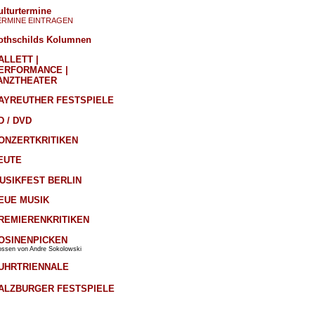
ulturtermine
ERMINE EINTRAGEN
othschilds Kolumnen
ALLETT |
ERFORMANCE |
ANZTHEATER
AYREUTHER FESTSPIELE
D / DVD
ONZERTKRITIKEN
EUTE
USIKFEST BERLIN
EUE MUSIK
REMIERENKRITIKEN
OSINENPICKEN
ossen von Andre Sokolowski
UHRTRIENNALE
ALZBURGER FESTSPIELE