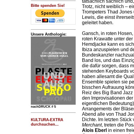
tatsächlich sächlich und
Bitte spenden Sie!
Trotz, nicht weiblich – 
Trompeters Thad Jones 
Lewis, die einst ihrerse
geleitet haben.
Gansch, in roten Hosen,
Unsere Anthologie:
roten Krawatte unter de
Hemdjacke kann es sich n
Ibiza anzuspielen und d
Bundeskanzler nachzuah
Band los, und das Einzige
die dafür sorgen, dass m
stehenden Keyboards von
haben allesamt die Quali
Ensemble spielen sie perf
bisschen Aufrauung kön
Reiz des Big Band Jazz l
den Improvisationen der 
eigentlichen Bedeutung)
nachDRUCK # 5
Arrangements der Bläse
Abend alle von Thad Jon
Dichte. Im letzten Stüc
KULTURA-EXTRA
durchsuchen...
Merchant
, treten die Po
Alois Eberl
in einen fre