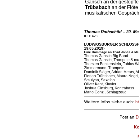
Gansch an der gestopfte
Trübsbach
an der Flöte
musikalischen Gespräch
Thomas Rothschild – 20. Ma
ID 11423
LUDWIGSBURGER SCHLOSSFEST
19.05.2019)
Eine Hommage an Thad Jones & Me
Thomas Gansch Big Band:
Thomas Gansch, Trompete & mus
Thorsten Benkenstein, Tobias We
Zimmermann, Trompete
Dominik Stöger, Adrian Mears, A
Florian Trübsbach, Mauro Negri
Smulyan, Saxofon
Oliver Kent, Klavier
Joshua Ginsburg, Kontrabass
Mario Gonzi, Schlagzeug
Weitere Infos siehe auch:
h
Post an
D
Ko