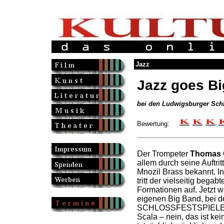
Jazz
Jazz goes B
bei den Ludwigsburger Schl
Bewertung:
Der Trompeter
Thomas 
allem durch seine Auftr
Mnozil Brass bekannt. In
tritt der vielseitig begab
Formationen auf. Jetzt wa
eigenen Big Band, be
SCHLOSSFESTSPIELEN z
Scala – nein, das ist kei