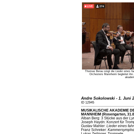
Thomas Berau singt die
Lieder eines f
Orchesters Mannheim begleitet ihn..
akadem
Andre Sokolowski - 1. Juni 
ID 12945
MUSIKALISCHE AKADEMIE D
MANNHEIM (Rosengarten, 31.0
Alban Berg: 3 Stücke aus der
Ly
Joseph Haydn: Konzert für Trom
Gustav Mahler:
Lieder eines fah
Franz Schreker:
Kammersympho
Lukas Zeilinger, Trompete