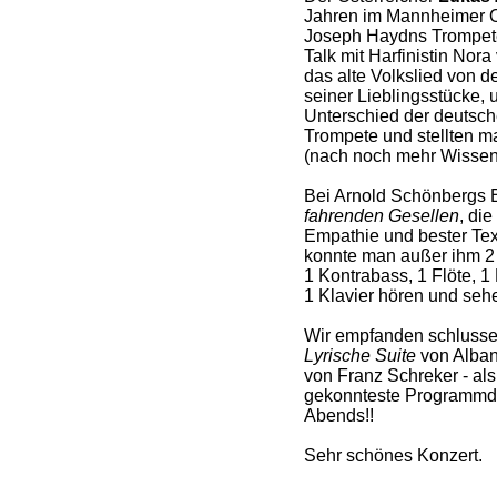
Jahren im Mannheimer Orc
Joseph Haydns Trompete
Talk mit Harfinistin Nor
das alte Volkslied von d
seiner Lieblingsstücke,
Unterschied der deutsc
Trompete und stellten ma
(nach noch mehr Wissen)
Bei Arnold Schönbergs 
fahrenden Gesellen
, di
Empathie und bester Text
konnte man außer ihm 2 V
1 Kontrabass, 1 Flöte, 1
1 Klavier hören und seh
Wir empfanden schlussen
Lyrische Suite
von Alba
von Franz Schreker - al
gekonnteste Programmda
Abends!!
Sehr schönes Konzert.