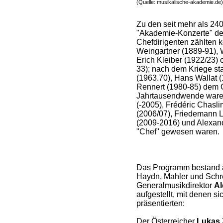
(Quelle: musikalische-akademie.de)
Zu den seit mehr als 240
"Akademie-Konzerte" de
Chefdirigenten zählten k
Weingartner (1889-91), 
Erich Kleiber (1922/23)
33); nach dem Kriege sta
(1963.70), Hans Wallat 
Rennert (1980-85) dem O
Jahrtausendwende waren
(-2005), Frédéric Chasli
(2006/07), Friedemann L
(2009-2016) und Alexande
"Chef" gewesen waren.
Das Programm bestand 
Haydn, Mahler und Schrek
Generalmusikdirektor
Al
aufgestellt, mit denen s
präsentierten:
Der Österreicher
Lukas 