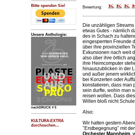
Bitte spenden Sie!
Bewertung:
Die unzähligen Streams 
etwas Gutes - nämlich 
Unsere Anthologie:
des in Schach zu halten
eingesperrten Freunde d
über ihre provinziellen Te
Exkursionen nach weit 
also über ihre örtlich a
ihre Heimcomputer stehe
hinauszublicken in der L
und außer jenem wirklic
bei Konzerten oder Auff
konstatieren, dass man p
sein durfte, wohin man so
reisen wollen. Dass die
Willen bloß nicht Schule
nachDRUCK # 5
Also:
KULTURA-EXTRA
Wir hatten gestern Abend
durchsuchen...
"Erstbegegnung" mit d
Orchester Mannheim
, 