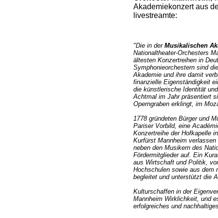
Akademiekonzert aus d
livestreamte:
"Die in der
Musikalischen A
Nationaltheater-Orchesters Ma
ältesten Konzertreihen in Deu
Symphonieorchestern sind die
Akademie und ihre damit ver
finanzielle Eigenständigkeit ei
die künstlerische Identität u
Achtmal im Jahr präsentiert s
Operngraben erklingt, im Moz
1778 gründeten Bürger und Mu
Pariser Vorbild, eine Académi
Konzertreihe der Hofkapelle i
Kurfürst Mannheim verlassen
neben den Musikern des Natio
Fördermitglieder auf. Ein Kura
aus Wirtschaft und Politik, vo
Hochschulen sowie aus dem 
begleitet und unterstützt die
Kulturschaffen in der Eigenver
Mannheim Wirklichkeit, und e
erfolgreiches und nachhaltige