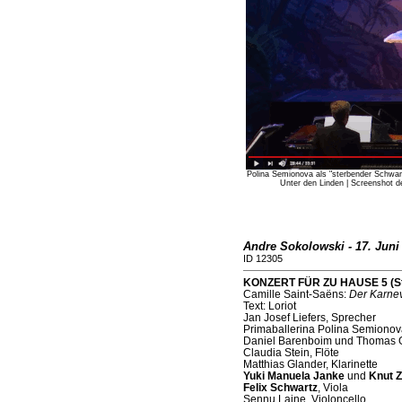
Polina Semionova als "sterbender Schw
Unter den Linden | Screenshot d
Andre Sokolowski - 17. Juni
ID 12305
KONZERT FÜR ZU HAUSE 5 (Staa
Camille Saint-Saëns:
Der Karnev
Text: Loriot
Jan Josef Liefers, Sprecher
Primaballerina Polina Semionov
Daniel Barenboim und Thomas G
Claudia Stein, Flöte
Matthias Glander, Klarinette
Yuki Manuela Janke
und
Knut 
Felix Schwartz
, Viola
Sennu Laine, Violoncello