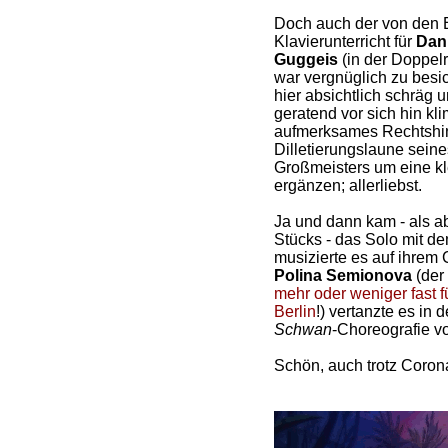
Doch auch der von den E
Klavierunterricht für
Dan
Guggeis
(in der Doppel
war vergnüglich zu besic
hier absichtlich schräg 
geratend vor sich hin kl
aufmerksames Rechtshin
Dilletierungslaune sein
Großmeisters um eine kle
ergänzen; allerliebst.
Ja und dann kam - als ab
Stücks - das Solo mit 
musizierte es auf ihrem 
Polina Semionova
(der
mehr oder weniger fast f
Berlin
!) vertanzte es in
Schwan
-Choreografie vo
Schön, auch trotz Coron