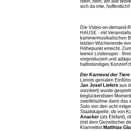
Nein, nein, wir alle woll
sich da irrte, hoffentlich!!
Die Video-on-demand
HAUSE - mit Veranstaltu
kammermusikalischen Be
letzten Wochenende ein
Höhepunkt erreicht. Zum
leeren Lindenoper - film
vorproduziert und adäqua
halbstündiges Konzert'ch
Der Karneval der Tiere
Loriots genialen Einfüh
Jan Josef Liefers
aus d
vorzitiert) wurde gespiel
beglückendsten Momente
zweifelsohne dann das e
Solo von den acht mitge
Staatskapelle; ob von K
Anacker
(als Elefant), o
(mit dem Gezwitscher de
Klarinettist
Matthias Gl