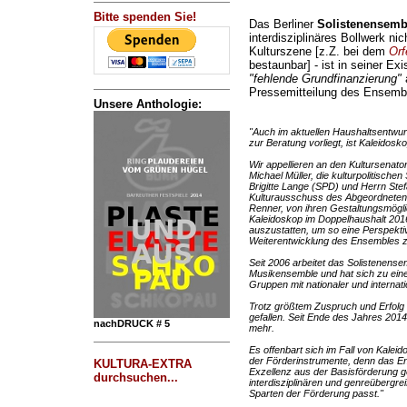
Bitte spenden Sie!
Das Berliner
Solistenensemb
interdisziplinäres Bollwerk nic
Kulturszene [z.Z. bei dem
Orf
bestaunbar] - ist in seiner Ex
"fehlende Grundfinanzierung"
a
Pressemitteilung des Ensembl
Unsere Anthologie:
"Auch im aktuellen Haushaltsentwur
zur Beratung vorliegt, ist Kaleidosko
Wir appellieren an den Kultursenat
Michael Müller, die kulturpolitische
Brigitte Lange (SPD) und Herrn Ste
Kulturausschuss des Abgeordnetenh
Renner, von ihren Gestaltungsmög
Kaleidoskop im Doppelhaushalt 2016
auszustatten, um so eine Perspekt
Weiterentwicklung des Ensembles z
Seit 2006 arbeitet das Solistenense
Musikensemble und hat sich zu einer 
Gruppen mit nationaler und internatio
Trotz größtem Zuspruch und Erfolg 
gefallen. Seit Ende des Jahres 201
nachDRUCK # 5
mehr.
Es offenbart sich im Fall von Kaleid
der Förderinstrumente, denn das En
KULTURA-EXTRA
Exzellenz aus der Basisförderung g
durchsuchen...
interdisziplinären und genreübergrei
Sparten der Förderung passt."