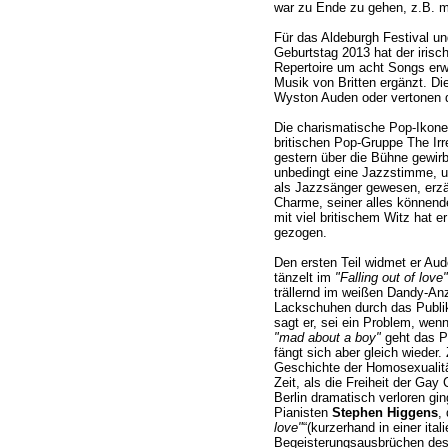
war zu Ende zu gehen, z.B. 
Für das Aldeburgh Festival un
Geburtstag 2013 hat der iris
Repertoire um acht Songs erwe
Musik von Britten ergänzt. D
Wyston Auden oder vertonen d
Die charismatische Pop-Ikone,
britischen Pop-Gruppe The Irr
gestern über die Bühne gewirb
unbedingt eine Jazzstimme, und
als Jazzsänger gewesen, erzäh
Charme, seiner alles könnend
mit viel britischem Witz hat 
gezogen.
Den ersten Teil widmet er Aud
tänzelt im
"Falling out of love"
trällernd im weißen Dandy-An
Lackschuhen durch das Publi
sagt er, sei ein Problem, wenn
"mad about a boy"
geht das Pa
fängt sich aber gleich wieder.
Geschichte der Homosexualitä
Zeit, als die Freiheit der Ga
Berlin dramatisch verloren gi
Pianisten
Stephen Higgens
,
love"
“(kurzerhand in einer ita
Begeisterungsausbrüchen des