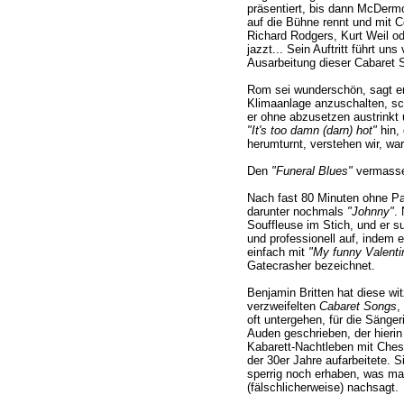
präsentiert, bis dann McDermo
auf die Bühne rennt und mit 
Richard Rodgers, Kurt Weil od
jazzt... Sein Auftritt führt un
Ausarbeitung dieser Cabaret
Rom sei wunderschön, sagt er,
Klimaanlage anzuschalten, sc
er ohne abzusetzen austrinkt
"It's too damn (darn) hot"
hin, 
herumturnt, verstehen wir, war
Den
"Funeral Blues"
vermasselt
Nach fast 80 Minuten ohne P
darunter nochmals
"Johnny"
. 
Souffleuse im Stich, und er su
und professionell auf, indem
einfach mit
"My funny Valenti
Gatecrasher bezeichnet.
Benjamin Britten hat diese wi
verzweifelten
Cabaret Songs
,
oft untergehen, für die Sänge
Auden geschrieben, der hierin
Kabarett-Nachtleben mit Ches
der 30er Jahre aufarbeitete. S
sperrig noch erhaben, was ma
(fälschlicherweise) nachsagt.