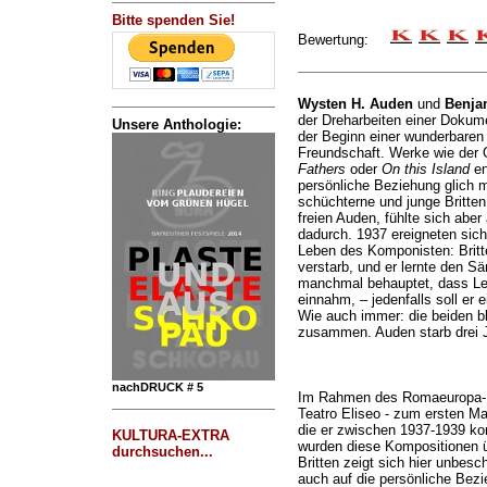
Bitte spenden Sie!
Bewertung:
Wysten H. Auden
und
Benjam
der Dreharbeiten einer Dokume
Unsere Anthologie:
der Beginn einer wunderbaren
Freundschaft. Werke wie der 
Fathers
oder
On this Island
en
persönliche Beziehung glich m
schüchterne und junge Britten
freien Auden, fühlte sich aber
dadurch. 1937 ereigneten sic
Leben des Komponisten: Britte
verstarb, und er lernte den S
manchmal behauptet, dass Letz
einnahm, – jedenfalls soll er
Wie auch immer: die beiden bl
zusammen. Auden starb drei J
nachDRUCK # 5
Im Rahmen des Romaeuropa-F
Teatro Eliseo - zum ersten Ma
die er zwischen 1937-1939 komp
KULTURA-EXTRA
wurden diese Kompositionen ü
durchsuchen...
Britten zeigt sich hier unbes
auch auf die persönliche Bezi