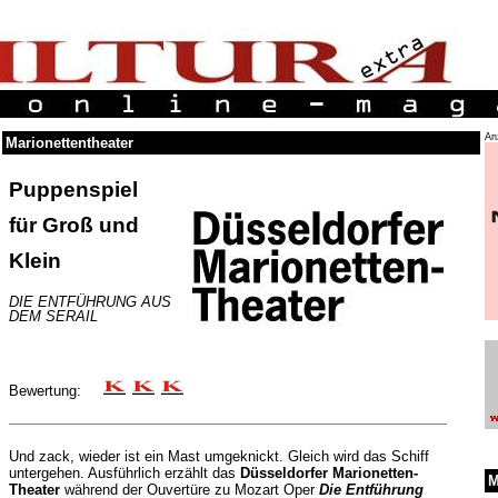
An
Marionettentheater
Puppenspiel
für Groß und
Klein
DIE ENTFÜHRUNG AUS
DEM SERAIL
Bewertung:
Und zack, wieder ist ein Mast umgeknickt. Gleich wird das Schiff
untergehen. Ausführlich erzählt das
Düsseldorfer Marionetten-
M
Theater
während der Ouvertüre zu Mozart Oper
Die Entführung