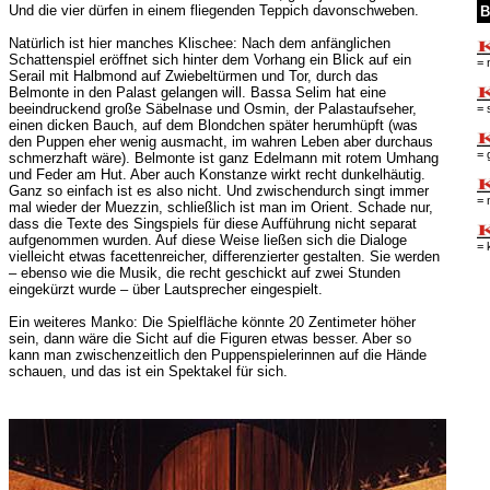
Und die vier dürfen in einem fliegenden Teppich davonschweben.
B
Natürlich ist hier manches Klischee: Nach dem anfänglichen
Schattenspiel eröffnet sich hinter dem Vorhang ein Blick auf ein
= 
Serail mit Halbmond auf Zwiebeltürmen und Tor, durch das
Belmonte in den Palast gelangen will. Bassa Selim hat eine
beeindruckend große Säbelnase und Osmin, der Palastaufseher,
= 
einen dicken Bauch, auf dem Blondchen später herumhüpft (was
den Puppen eher wenig ausmacht, im wahren Leben aber durchaus
= 
schmerzhaft wäre). Belmonte ist ganz Edelmann mit rotem Umhang
und Feder am Hut. Aber auch Konstanze wirkt recht dunkelhäutig.
Ganz so einfach ist es also nicht. Und zwischendurch singt immer
= 
mal wieder der Muezzin, schließlich ist man im Orient. Schade nur,
dass die Texte des Singspiels für diese Aufführung nicht separat
aufgenommen wurden. Auf diese Weise ließen sich die Dialoge
= 
vielleicht etwas facettenreicher, differenzierter gestalten. Sie werden
– ebenso wie die Musik, die recht geschickt auf zwei Stunden
eingekürzt wurde – über Lautsprecher eingespielt.
Ein weiteres Manko: Die Spielfläche könnte 20 Zentimeter höher
sein, dann wäre die Sicht auf die Figuren etwas besser. Aber so
kann man zwischenzeitlich den Puppenspielerinnen auf die Hände
schauen, und das ist ein Spektakel für sich.