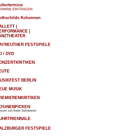
ulturtermine
ERMINE EINTRAGEN
othschilds Kolumnen
ALLETT |
ERFORMANCE |
ANZTHEATER
AYREUTHER FESTSPIELE
D / DVD
ONZERTKRITIKEN
EUTE
USIKFEST BERLIN
EUE MUSIK
REMIERENKRITIKEN
OSINENPICKEN
ossen von Andre Sokolowski
UHRTRIENNALE
ALZBURGER FESTSPIELE