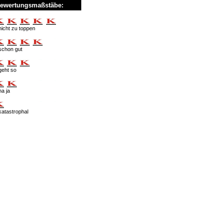
ewertungsmaßstäbe:
nicht zu toppen
schon gut
geht so
na ja
katastrophal