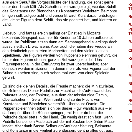
aus dem Serail
die Vorgeschichte der Handlung, die sonst gerne
K
unter den Tisch fällt. Als Schattenspiel wird gezeigt, wie das Schiff,
T
das Konstanze und Blondchen zu Konstanzes Verlobtem Belmonte
bringen soll, aufgebracht und versenkt wird. Kurz darauf entsteigen
R
drei kleine Figuren dem Schiff, das sie geentert hat, und klettern an
Land.
B
P
Liebevoll und fantasiereich gelingt der Einstieg in Mozarts
T
bekanntes Singspiel, das hier für Kinder ab 10 Jahren aufbereitet
wurde. Im Publikum sitzen dann am Samstagabend allerdings doch
B
ausschließlich Erwachsene. Aber auch die haben ihre Freude an
C
den detailreich gestalteten Marionetten und den vielen kleinen
Spielideen. Die Figuren werden von Puppenspielerinnen geführt, die
K
hinter den Figuren stehen, ganz in Schwarz gekleidet. Das
Figurenpersonal in der
Entführung
ist zwar überschaubar, aber
L
dennoch werden in Szenen, in denen mehr als vier Figuren auf der
Bühne zu sehen sind, auch schon mal zwei von einer Spielerin
M
geführt.
N
Es sind die kleinen Details, die Freude machen: die Miniaturleiter,
die Belmontes Diener Pedrillo zur Flucht an die Außenwand des
P
Palastes lehnt, der Tonkrug, aus dem der misslaunige Osmin,
Oberaufseher im Serail, Wein trinkt und so die Flucht von
R
Konstanze und Blondchen verschläft. Überhaupt Osmin: Die
Gl
Puppenspielerinnen toben sich bei dieser Figur wahrlich aus – er
R
darf empört über die Bühne springen, mit Folter drohen, die
Peitsche dabei stets in der Hand. Ein wenig drastisch fast, wenn
S
Pedrillo bei seinem Ausbruch auf der mit Zacken bekrönten Mauer
landet. Aber dank Bassa Selims großmütiger Haltung, Belmonte
und Konstanze in die Freiheit zu entlassen, geht ja alles gut aus.