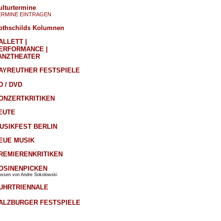
ulturtermine
ERMINE EINTRAGEN
othschilds Kolumnen
ALLETT |
ERFORMANCE |
ANZTHEATER
AYREUTHER FESTSPIELE
D / DVD
ONZERTKRITIKEN
EUTE
USIKFEST BERLIN
EUE MUSIK
REMIERENKRITIKEN
OSINENPICKEN
ossen von Andre Sokolowski
UHRTRIENNALE
ALZBURGER FESTSPIELE