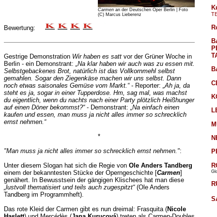
K
Carmen
an der Deutschen Oper Berlin | Foto
T
(C) Marcus Lieberenz
R
Bewertung:
B
P
T
Gestrige Demonstration
Wir haben es satt
vor der Grüner Woche in
Berlin - ein Demonstrant:
„Na klar haben wir auch was zu essen mit.
B
Selbstgebackenes Brot, natürlich ist das Vollkornmehl selbst
gemahlen. Sogar den Ziegenkäse machen wir uns selbst. Dann
C
noch etwas saisonales Gemüse vom Markt.“
- Reporter:
„Ah ja, da
steht es ja, sogar in einer Tupperdose. Hm, sag mal, was machst
K
du eigentlich, wenn du nachts nach einer Party plötzlich Heißhunger
auf einen Döner bekommst?“
- Demonstrant:
„Na einfach einen
L
kaufen und essen, man muss ja nicht alles immer so schrecklich
ernst nehmen.“
M
*
N
"Man muss ja nicht alles immer so schrecklich ernst nehmen."
:
P
R
Unter diesem Slogan hat sich die Regie von
Ole Anders Tandberg
Gl
einem der bekanntesten Stücke der Operngeschichte [
Carmen
]
genähert. In Bewusstsein der gängigen Klischees hat man diese
R
„lustvoll thematisiert und teils auch zugespitzt“
(Ole Anders
Tandberg im Programmheft).
S
Das rote Kleid der Carmen gibt es nun dreimal: Frasquita (
Nicole
Haslett
) und Mercédès (
Jana Kurucová
) treten als Carmen-Doubles