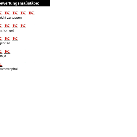
ewertungsmaßstäbe:
nicht zu toppen
schon gut
geht so
na ja
katastrophal