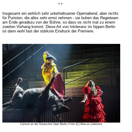
* *
Insgesamt ein wirklich sehr unterhaltsamer Opernabend, aber nichts
für Puristen, die alles sehr ernst nehmen - sie buhen das Regieteam
am Ende geradezu von der Bühne, so dass es nicht mal zu einem
zweiten Vorhang kommt. Diese Art von Intoleranz im hippen Berlin
ist dann wohl fast der stärkste Eindruck der Premiere.
Carmen
an der Deutschen Oper Berlin | Foto (C) Marcus Lieberenz