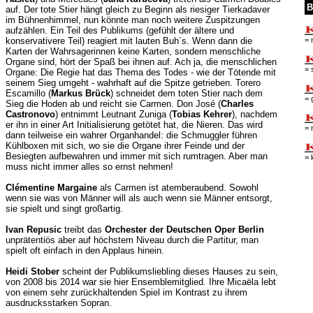
B
auf. Der tote Stier hängt gleich zu Beginn als riesiger Tierkadaver
im Bühnenhimmel, nun könnte man noch weitere Zuspitzungen
aufzählen. Ein Teil des Publikums (gefühlt der ältere und
= 
konservativere Teil) reagiert mit lauten Buh´s. Wenn dann die
Karten der Wahrsagerinnen keine Karten, sondern menschliche
Organe sind, hört der Spaß bei ihnen auf. Ach ja, die menschlichen
= 
Organe: Die Regie hat das Thema des Todes - wie der Tötende mit
seinem Sieg umgeht - wahrhaft auf die Spitze getrieben. Torero
Escamillo (
Markus Brück
) schneidet dem toten Stier nach dem
= 
Sieg die Hoden ab und reicht sie Carmen. Don José (
Charles
Castronovo
) entnimmt Leutnant Zuniga (
Tobias Kehrer
), nachdem
er ihn in einer Art Initialisierung getötet hat, die Nieren. Das wird
= 
dann teilweise ein wahrer Organhandel: die Schmuggler führen
Kühlboxen mit sich, wo sie die Organe ihrer Feinde und der
Besiegten aufbewahren und immer mit sich rumtragen. Aber man
= 
muss nicht immer alles so ernst nehmen!
Clémentine Margaine
als Carmen ist atemberaubend. Sowohl
wenn sie was von Männer will als auch wenn sie Männer entsorgt,
sie spielt und singt großartig.
Ivan Repusic
treibt das
Orchester der Deutschen Oper Berlin
unprätentiös aber auf höchstem Niveau durch die Partitur, man
spielt oft einfach in den Applaus hinein.
Heidi Stober
scheint der Publikumsliebling dieses Hauses zu sein,
von 2008 bis 2014 war sie hier Ensemblemitglied. Ihre Micaëla lebt
von einem sehr zurückhaltenden Spiel im Kontrast zu ihrem
ausdrucksstarken Sopran.