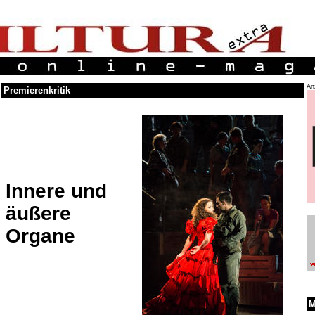
An
Premierenkritik
Innere und
äußere
Organe
M