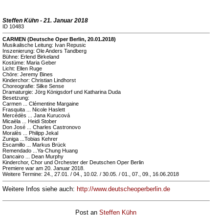
Steffen Kühn - 21. Januar 2018
ID 10483
CARMEN (Deutsche Oper Berlin, 20.01.2018)
Musikalische Leitung: Ivan Repusic
Inszenierung: Ole Anders Tandberg
Bühne: Erlend Birkeland
Kostüme: Maria Geber
Licht: Ellen Ruge
Chöre: Jeremy Bines
Kinderchor: Christian Lindhorst
Choreografie: Silke Sense
Dramaturgie: Jörg Königsdorf und Katharina Duda
Besetzung:
Carmen ... Clémentine Margaine
Frasquita ... Nicole Haslett
Mercédès ... Jana Kurucová
Micaëla ... Heidi Stober
Don José ... Charles Castronovo
Moralès ... Philipp Jekal
Zuniga ...Tobias Kehrer
Escamillo ... Markus Brück
Remendado ...Ya-Chung Huang
Dancairo ... Dean Murphy
Kinderchor, Chor und Orchester der Deutschen Oper Berlin
Premiere war am 20. Januar 2018.
Weitere Termine: 24., 27.01. / 04., 10.02. / 30.05. / 01., 07., 09., 16.06.2018
Weitere Infos siehe auch:
http://www.deutscheoperberlin.de
Post an
Steffen Kühn