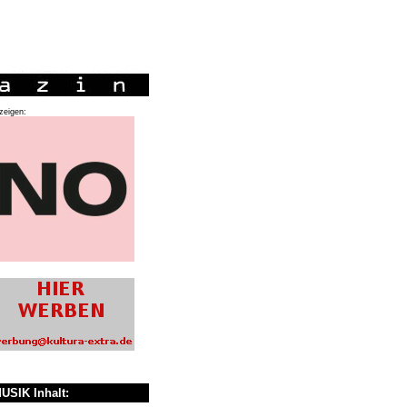
zeigen:
USIK Inhalt: