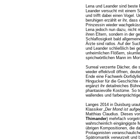
Lena und Leander sind beste 
Leander versucht mit einem S
und trifft dabei einen Vogel.
beruhigen erzählt er ihr, dass 
Prinzessin wieder wachgeküss
Lena jedoch nun dazu, nicht m
ihren Eltern, sondern in der 
Schlaflosigkeit bald allgemei
Ärzte sind ratlos. Auf der Su
und Leander schließlich bei 
unheimlichen Flößern, skurril
sprichwörtlichen Mann im Mo
Surreal verzerrte Dächer, die
wieder effektvoll öffnen, deu
Ende eine Fachwerk-Dorfidyll
Hingucker für die Geschichte 
ergänzt ihr detailreiches Bü
phantasievolle Kostüme. So tr
wallendes und farbenprächtige
Langes 2014 in Duisburg urauf
Klassiker
„Der Mond ist aufg
Matthias Claudius. Dieses 
Thimander
) mehrfach vorgetr
wahrscheinlich eingängigste M
übrigen Kompositionen, die d
Protagonisten veranschauliche
Spätromantik verwurzelt und b