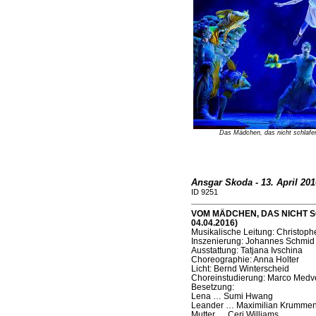
Das Mädchen, das nicht schlafe
Ansgar Skoda - 13. April 201
ID 9251
VOM MÄDCHEN, DAS NICHT S
04.04.2016)
Musikalische Leitung: Christoph
Inszenierung: Johannes Schmid
Ausstattung: Tatjana Ivschina
Choreographie: Anna Holter
Licht: Bernd Winterscheid
Choreinstudierung: Marco Medv
Besetzung:
Lena … Sumi Hwang
Leander … Maximilian Krumme
Mutter … Ceri Williams