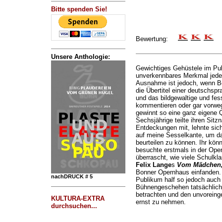
Bitte spenden Sie!
Bewertung:
Unsere Anthologie:
Gewichtiges Gehüstele im Pub
unverkennbares Merkmal jeder
Ausnahme ist jedoch, wenn B
die Übertitel einer deutschspr
und das bildgewaltige und fes
kommentieren oder gar vorw
gewinnt so eine ganz eigene Qu
Sechsjährige teilte ihren Sitz
Entdeckungen mit, lehnte sich
auf meine Sesselkante, um d
beurteilen zu können. Ihr könn
besuchte erstmals in der Ope
überrascht, wie viele Schulkl
Felix Lange
s
Vom Mädchen, 
Bonner Opernhaus einfanden.
nachDRUCK # 5
Publikum half so jedoch auch
Bühnengeschehen tatsächlich
betrachten und den unvorein
KULTURA-EXTRA
ernst zu nehmen.
durchsuchen...