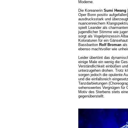
Moderne.
Die Koreanerin
Sumi Hwang
[
Oper Bonn positiv aufgefallen] 
ausdrucksstark und überzeug
nuancenreichem Klangspektru
spielt Leander als charmanten
jugendlicher Stimme wie jug
sorgt als Vogelprinzessin Alba
Koloraturen für ein Gänsehaut-
Bassbariton
Rolf Broman
als
ebenso machtvoller wie unhei
Leider übertönt das dynamisc
einige Male ein wenig die Ge
Verständlichkeit einbüßen und
unterzugehen drohen. Trotz k
sorgen jedoch die opulente Au
und die einfallsreich eingesetz
Tanzdarbietungen (Choreogra
sehenswertes Vergnügen für G
Motiv des Sterbens stets eine
gegenüberstellt.