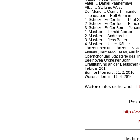
Vater … Daniel Pannermayr
Alba … Stefanie Wüst
Der Mond … Conny Thimander
Totengräber… Rolf Broman
1. Schütze, Flößer Tim … Paul-
2. Schütze, Flößer Teo … Enrico
3. Schütze, Flößer Ben … Joha
1. Musiker … Harald Becker
2. Musiker … Andreas Hall
3. Musiker … Jens Bauer
4. Musiker … Ulrich Köhler
Tänzerinnen und Tänzer … Vivia
Pisimisi, Bernardo Fallas, Adriá
Opernchor und Statisterie des T
Beethoven Orchester Bonn
Uraufführung an der Deutschen 
Februar 2014
Bonner Premiere: 21. 2. 2016
Weiterer Termin: 16. 4. 2016
Weitere Infos siehe auch:
h
Post
http://
Hat Ihnen