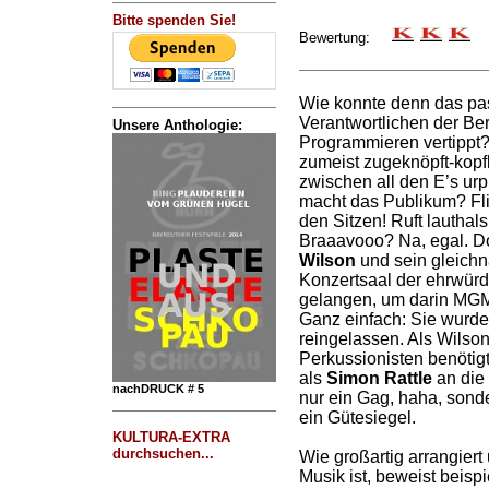
Bitte spenden Sie!
Bewertung:
Wie konnte denn das pa
Verantwortlichen der Ber
Unsere Anthologie:
Programmieren vertippt?
zumeist zugeknöpft-ko
zwischen all den E’s urp
macht das Publikum? Flip
den Sitzen! Ruft lauthal
Braaavooo? Na, egal. Do
Wilson
und sein gleichn
Konzertsaal der ehrwürd
gelangen, um darin MGM
Ganz einfach: Sie wurde
reingelassen. Als Wilso
Perkussionisten benötigt
als
Simon Rattle
an die 
nachDRUCK # 5
nur ein Gag, haha, sond
ein Gütesiegel.
KULTURA-EXTRA
durchsuchen...
Wie großartig arrangiert 
Musik ist, beweist beisp