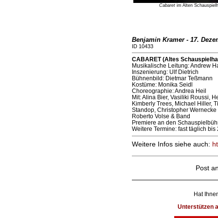
Cabaret
im Alten Schauspiel
Benjamin Kramer - 17. Deze
ID 10433
CABARET (Altes Schauspielhaus
Musikalische Leitung: Andrew 
Inszenierung: Ulf Dietrich
Bühnenbild: Dietmar Teßmann
Kostüme: Monika Seidl
Choreographie: Andrea Heil
Mit: Alina Bier, Vasiliki Roussi,
Kimberly Trees, Michael Hiller, T
Standop, Christopher Wernecke
Roberto Volse & Band
Premiere an den Schauspielbühn
Weitere Termine: fast täglich bi
Weitere Infos siehe auch:
h
Post a
Hat Ihnen
Unterstützen