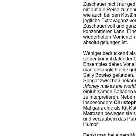
Zuschauer nicht nur ged
mit auf die Reise zu neh
wie auch bei den Kostü
jegliche Extravaganz ver
Zuschauer voll und ganz
konzentrieren kann. Eine
wiederholten Momenten d
absolut gelungen ist.
Weniger bedrückend als
selber kommt dafür der
Ensembles daher. Vor all
man gesanglich eine gut
Sally Bowles gefunden. 
Spagat zwischen bekan
„Money makes the world
einfühlsamen Balladen 
zu interpretieren. Neben 
insbesondere
Christop
Mal ganz chic als Kit-Ka
Matrosen bewegen sie si
und verzaubern das Pub
Humor.
Denkt man bei einem Mu