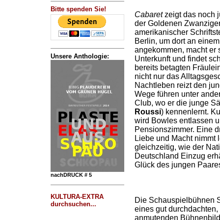
Bitte spenden Sie!
Cabaret
zeigt das noch 
der Goldenen Zwanziger:
amerikanischer Schriftste
Berlin, um dort an eine
angekommen, macht er s
Unsere Anthologie:
Unterkunft und findet sch
bereits betagten Fräulei
nicht nur das Alltagsge
Nachtleben reizt den ju
Wege führen unter ander
Club, wo er die junge Sä
Roussi
) kennenlernt. K
wird Bowles entlassen und
Pensionszimmer. Eine d
Liebe und Macht nimmt le
gleichzeitig, wie der Nat
Deutschland Einzug erhä
Glück des jungen Paares 
nachDRUCK # 5
KULTURA-EXTRA
Die Schauspielbühnen Stu
durchsuchen...
eines gut durchdachten, 
anmutenden Bühnenbild