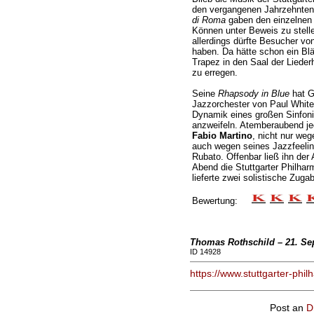
den vergangenen Jahrzehnten 
di Roma
gaben den einzelnen 
Können unter Beweis zu stelle
allerdings dürfte Besucher vo
haben. Da hätte schon ein Bl
Trapez in den Saal der Lied
zu erregen.
Seine
Rhapsody in Blue
hat G
Jazzorchester von Paul White
Dynamik eines großen Sinfonie
anzweifeln. Atemberaubend jed
Fabio Martino
, nicht nur we
auch wegen seines Jazzfeeling
Rubato. Offenbar ließ ihn de
Abend die Stuttgarter Philharm
lieferte zwei solistische Zuga
Bewertung:
Thomas Rothschild – 21. Se
ID 14928
https://www.stuttgarter-phil
Post an
D