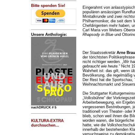
Bitte spenden Sie!
Eingerahmt von anlasstypisch
populären ansässigen Rundfun
Minitalkrunde und zwei nichts
Philharmoniker, die seit dem
Chefdirigenten mehr haben, u
Carl Maria von Webers
Obero
Unsere Anthologie:
Rhapsody in Blue
und Ottorin
Der Staatssekretär
Arne Bra
der törichtsten Politikerphras
nicht richtiger werden.
„Wir ha
gebraucht wie heute.“
Nicht 19
Wahrheit ist: das gilt, wenn ü
Bevölkerung, die regelmäßig
Der Rest hat die Sportschau, 
Weihnachtsmarkt und Steuerse
Die Stuttgarter Kulturgemeins
„Volksbühne“ der Vorkriegszei
Arbeiterbewegung, ein Ergebni
vergessenen Bestrebungen, je
nachDRUCK # 5
traditionell von Theater- od
blieb, schon weil ihnen die B
worden waren, die bürgerliche
KULTURA-EXTRA
hatte, wie die Volkshochschu
durchsuchen...
innerhalb der bestehenden Kl
versuchsweise zu demokratisc