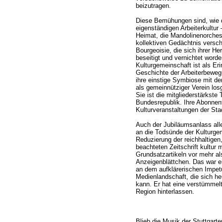
beizutragen.
Diese Bemühungen sind, wie di
eigenständigen Arbeiterkultur
Heimat, die Mandolinenorchest
kollektiven Gedächtnis versc
Bourgeoisie, die sich ihrer Her
beseitigt und vernichtet worde
Kulturgemeinschaft ist als Er
Geschichte der Arbeiterbeweg
ihre einstige Symbiose mit de
als gemeinnütziger Verein los
Sie ist die mitgliederstärkste
Bundesrepublik. Ihre Abonnen
Kulturveranstaltungen der Sta
Auch der Jubiläumsanlass alle
an die Todsünde der Kulturgem
Reduzierung der reichhaltigen,
beachteten Zeitschrift kultur
Grundsatzartikeln vor mehr a
Anzeigenblättchen. Das war e
an dem aufklärerischen Impetu
Medienlandschaft, die sich h
kann. Er hat eine verstümmelte
Region hinterlassen.
Blieb die Musik der Stuttgarter