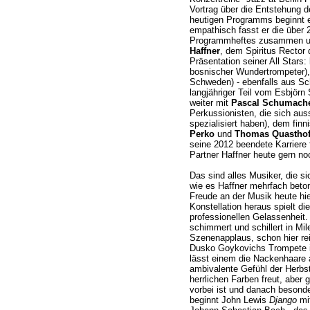
Vortrag über die Entstehung 
heutigen Programms beginnt e
empathisch fasst er die über 
Programmheftes zusammen und
Haffner
, dem Spiritus Rector 
Präsentation seiner All Stars:
bosnischer Wundertrompeter)
Schweden) - ebenfalls aus S
langjähriger Teil vom Esbjörn
weiter mit
Pascal Schumach
Perkussionisten, die sich aus
spezialisiert haben), dem fin
Perko
und
Thomas Quasthof
seine 2012 beendete Karriere
Partner Haffner heute gern no
Das sind alles Musiker, die s
wie es Haffner mehrfach beton
Freude an der Musik heute h
Konstellation heraus spielt d
professionellen Gelassenheit
schimmert und schillert in Mi
Szenenapplaus, schon hier rei
Dusko Goykovichs Trompete
lässt einem die Nackenhaare 
ambivalente Gefühl der Herbs
herrlichen Farben freut, aber 
vorbei ist und danach besonde
beginnt John Lewis
Django
mit