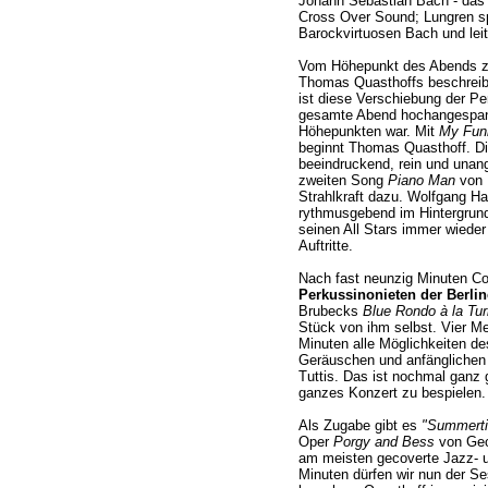
Johann Sebastian Bach - das is
Cross Over Sound; Lungren sp
Barockvirtuosen Bach und lei
Vom Höhepunkt des Abends zu
Thomas Quasthoffs beschreibt, 
ist diese Verschiebung der Per
gesamte Abend hochangespan
Höhepunkten war. Mit
My Funn
beginnt Thomas Quasthoff. Di
beeindruckend, rein und unang
zweiten Song
Piano Man
von 
Strahlkraft dazu. Wolfgang Ha
rythmusgebend im Hintergrund,
seinen All Stars immer wieder
Auftritte.
Nach fast neunzig Minuten Cool
Perkussinonieten der Berli
Brubecks
Blue Rondo à la Tur
Stück von ihm selbst. Vier Mei
Minuten alle Möglichkeiten d
Geräuschen und anfänglichen
Tuttis. Das ist nochmal ganz g
ganzes Konzert zu bespielen.
Als Zugabe gibt es
"Summert
Oper
Porgy and Bess
von Geor
am meisten gecoverte Jazz- u
Minuten dürfen wir nun der S