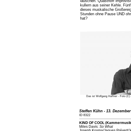
lauschen. Quasthoff improvisi
kullern aus seiner Kehle. Fün
dieses muskalische Großereign
Stunden ohne Pause UND ohne
hat?
Das ist Wolfgang Haffner - Foto (C) B
Steffen Kühn - 13. Dezember
ID 8322
KIND OF COOL (Kammermusiksa
Miles Davis:
So What
Joseph Kosma/Jaques Prévert/J