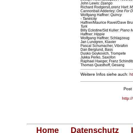
John Lewis:
Django
Richard Rodgers/Lorenz Hart:
M
Cannonball Adderley:
One For 
Wolfgang Haffner:
Quincy
- Tantricity
Haffner/Maurice Ravel/Dave Br
Turk
Billy Eckstine/Sid Kuller:
Piano 
Haffner:
Hippie
Wolfgang Haffner, Schlagzeug
Jan Lundgren, Klavier
Pascal Schumacher, Vibrafon
Dan Berglund, Bass
Dusko Goykovich, Trompete
Jukka Perko, Saxofon
Raphael Haeger, Franz Schindl
Thomas Quasthoff, Gesang
Weitere Infos siehe auch:
h
Post
http:
Home
Datenschutz