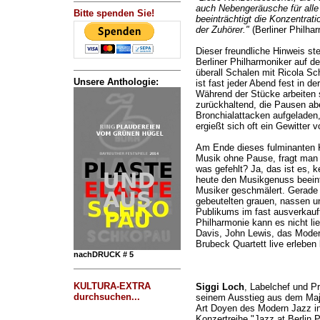
auch Nebengeräusche für alle 
Bitte spenden Sie!
beeinträchtigt die Konzentrat
der Zuhörer."
(Berliner Philhar
Dieser freundliche Hinweis st
Berliner Philharmoniker auf d
überall Schalen mit Ricola Sc
Unsere Anthologie:
ist fast jeder Abend fest in de
Während der Stücke arbeiten s
zurückhaltend, die Pausen ab
Bronchialattacken aufgeladen, 
ergießt sich oft ein Gewitter
Am Ende dieses fulminanten 
Musik ohne Pause, fragt man s
was gefehlt? Ja, das ist es, 
heute den Musikgenuss beeintr
Musiker geschmälert. Gerade 
gebeutelten grauen, nassen un
Publikums im fast ausverkau
Philharmonie kann es nicht li
Davis, John Lewis, das Moder
Brubeck Quartett live erleben
nachDRUCK # 5
KULTURA-EXTRA
Siggi Loch
, Labelchef und P
durchsuchen...
seinem Ausstieg aus dem Maj
Art Doyen des Modern Jazz in 
Konzertreihe "Jazz at Berlin 