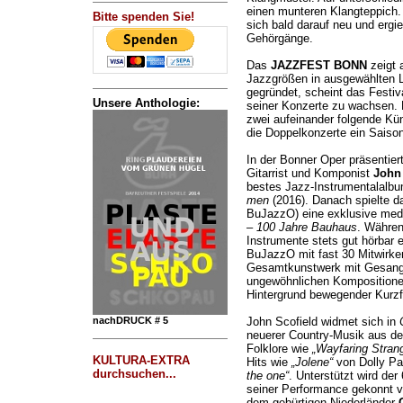
einen munteren Klangteppich. 
Bitte spenden Sie!
sich bald darauf neu und ergie
Gehörgänge.
Das
JAZZFEST BONN
zeigt a
Jazzgrößen in ausgewählten L
gegründet, scheint das Festiv
Unsere Anthologie:
seiner Konzerte zu wachsen. D
zwei aufeinander folgende Kü
die Doppelkonzerte ein Saisonh
In der Bonner Oper präsentie
Gitarrist und Komponist
John 
bestes Jazz-Instrumentalalb
men
(2016). Danach spielte 
BuJazzO) eine exklusive med
– 100 Jahre Bauhaus
. Währen
Instrumente stets gut hörbar 
BuJazzO mit fast 30 Mitwirke
Gesamtkunstwerk mit Gesang,
ungewöhnlichen Komposition
Hintergrund bewegender Kurzf
nachDRUCK # 5
John Scofield widmet sich in
neuerer Country-Musik aus de
Folklore wie
„Wayfaring Stran
KULTURA-EXTRA
Hits wie
„Jolene“
von Dolly Pa
durchsuchen...
the one“
. Unterstützt wird der
seiner Performance gekonnt v
dem gebürtigen Niederländer