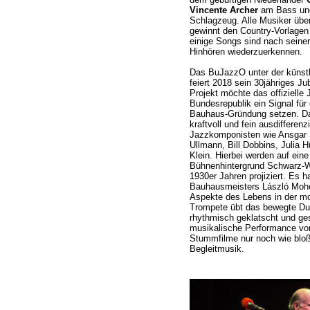
Vincente Archer
am Bass un
Schlagzeug. Alle Musiker über
gewinnt den Country-Vorlage
einige Songs sind nach seine
Hinhören wiederzuerkennen.
Das BuJazzO unter der künstl
feiert 2018 sein 30jähriges Ju
Projekt möchte das offizielle
Bundesrepublik ein Signal für
Bauhaus-Gründung setzen. Da
kraftvoll und fein ausdifferen
Jazzkomponisten wie Ansgar S
Ullmann, Bill Dobbins, Julia 
Klein. Hierbei werden auf ein
Bühnenhintergrund Schwarz-W
1930er Jahren projiziert. Es 
Bauhausmeisters László Mohol
Aspekte des Lebens in der mo
Trompete übt das bewegte Due
rhythmisch geklatscht und ges
musikalische Performance vo
Stummfilme nur noch wie bloß
Begleitmusik.