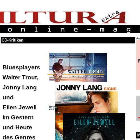
An
CD-Kritiken
Bluesplayers
Walter Trout,
Jonny Lang
und
Eilen Jewell
im Gestern
und Heute
M
des Genres