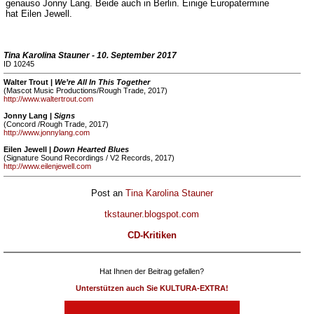
genauso Jonny Lang. Beide auch in Berlin. Einige Europatermine
hat Eilen Jewell.
Tina Karolina Stauner - 10. September 2017
ID 10245
Walter Trout |
We’re All In This Together
(Mascot Music Productions/Rough Trade, 2017)
http://www.waltertrout.com
Jonny Lang |
Signs
(Concord /Rough Trade, 2017)
http://www.jonnylang.com
Eilen Jewell |
Down Hearted Blues
(Signature Sound Recordings / V2 Records, 2017)
http://www.eilenjewell.com
Post an
Tina Karolina Stauner
tkstauner.blogspot.com
CD-Kritiken
Hat Ihnen der Beitrag gefallen?
Unterstützen auch Sie KULTURA-EXTRA!