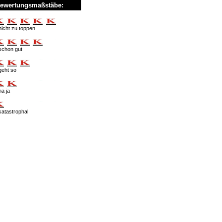
ewertungsmaßstäbe:
nicht zu toppen
schon gut
geht so
na ja
katastrophal