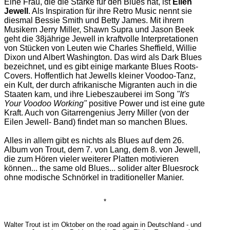
Eine Frau, die die Stärke für den Blues hat, ist
Eilen
Jewell
. Als Inspiration für ihre Retro Music nennt sie
diesmal Bessie Smith und Betty James. Mit ihrern
Musikern Jerry Miller, Shawn Supra und Jason Beek
geht die 38jährige Jewell in kraftvolle Interpretationen
von Stücken von Leuten wie Charles Sheffield, Willie
Dixon und Albert Washington. Das wird als Dark Blues
bezeichnet, und es gibt einige markante Blues Roots-
Covers. Hoffentlich hat Jewells kleiner Voodoo-Tanz,
ein Kult, der durch afrikanische Migranten auch in die
Staaten kam, und ihre Liebeszauberei im Song
"It's
Your Voodoo Working"
positive Power und ist eine gute
Kraft. Auch von Gitarrengenius Jerry Miller (von der
Eilen Jewell- Band) findet man so manchen Blues.
Alles in allem gibt es nichts als Blues auf dem 26.
Album von Trout, dem 7. von Lang, dem 8. von Jewell,
die zum Hören vieler weiterer Platten motivieren
können... the same old Blues... solider alter Bluesrock
ohne modische Schnörkel in traditioneller Manier.
*
Walter Trout ist im Oktober on the road again in Deutschland - und