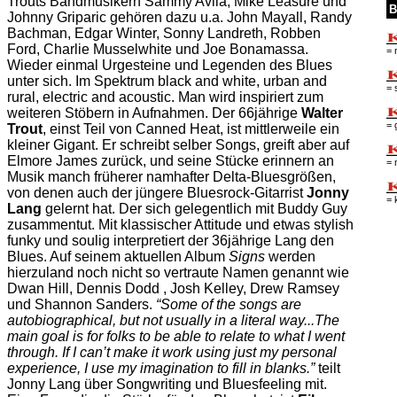
Trouts Bandmusikern Sammy Avila, Mike Leasure und
B
Johnny Griparic gehören dazu u.a. John Mayall, Randy
Bachman, Edgar Winter, Sonny Landreth, Robben
Ford, Charlie Musselwhite und Joe Bonamassa.
= 
Wieder einmal Urgesteine und Legenden des Blues
unter sich. Im Spektrum black and white, urban and
= 
rural, electric and acoustic. Man wird inspiriert zum
weiteren Stöbern in Aufnahmen. Der 66jährige
Walter
= 
Trout
, einst Teil von Canned Heat, ist mittlerweile ein
kleiner Gigant. Er schreibt selber Songs, greift aber auf
Elmore James zurück, und seine Stücke erinnern an
= 
Musik manch früherer namhafter Delta-Bluesgrößen,
von denen auch der jüngere Bluesrock-Gitarrist
Jonny
= 
Lang
gelernt hat. Der sich gelegentlich mit Buddy Guy
zusammentut. Mit klassischer Attitude und etwas stylish
funky und soulig interpretiert der 36jährige Lang den
Blues. Auf seinem aktuellen Album
Signs
werden
hierzuland noch nicht so vertraute Namen genannt wie
Dwan Hill, Dennis Dodd , Josh Kelley, Drew Ramsey
und Shannon Sanders.
“Some of the songs are
autobiographical, but not usually in a literal way...The
main goal is for folks to be able to relate to what I went
through. If I can’t make it work using just my personal
experience, I use my imagination to fill in blanks.”
teilt
Jonny Lang über Songwriting und Bluesfeeling mit.