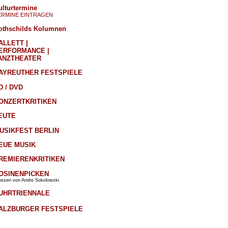
ulturtermine
ERMINE EINTRAGEN
othschilds Kolumnen
ALLETT |
ERFORMANCE |
ANZTHEATER
AYREUTHER FESTSPIELE
D / DVD
ONZERTKRITIKEN
EUTE
USIKFEST BERLIN
EUE MUSIK
REMIERENKRITIKEN
OSINENPICKEN
ossen von Andre Sokolowski
UHRTRIENNALE
ALZBURGER FESTSPIELE