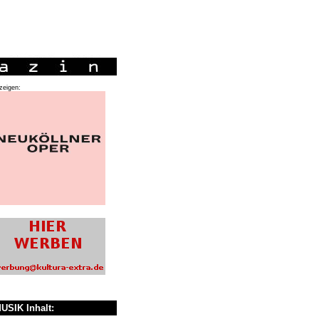
zeigen:
USIK Inhalt: