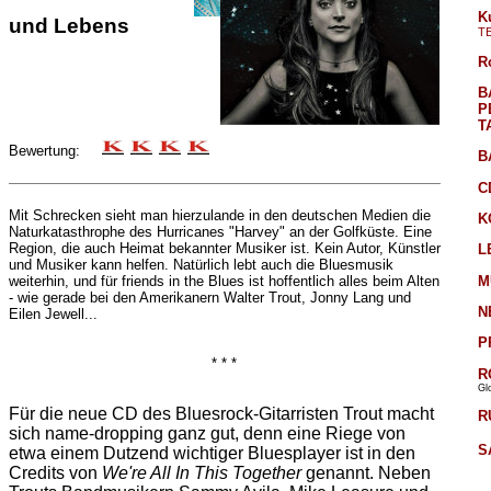
K
und Lebens
T
R
B
P
T
Bewertung:
B
C
Mit Schrecken sieht man hierzulande in den deutschen Medien die
K
Naturkatasthrophe des Hurricanes "Harvey" an der Golfküste. Eine
Region, die auch Heimat bekannter Musiker ist. Kein Autor, Künstler
L
und Musiker kann helfen. Natürlich lebt auch die Bluesmusik
M
weiterhin, und für friends in the Blues ist hoffentlich alles beim Alten
- wie gerade bei den Amerikanern Walter Trout, Jonny Lang und
N
Eilen Jewell...
P
* * *
R
Gl
Für die neue CD des Bluesrock-Gitarristen Trout macht
R
sich name-dropping ganz gut, denn eine Riege von
S
etwa einem Dutzend wichtiger Bluesplayer ist in den
Credits von
We're All In This Together
genannt. Neben