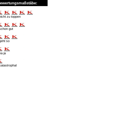
ewertungsmaßstäbe:
nicht zu toppen
schon gut
geht so
na ja
katastrophal