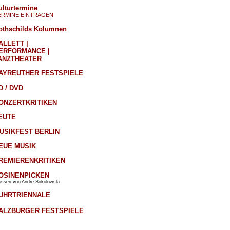
ulturtermine
ERMINE EINTRAGEN
othschilds Kolumnen
ALLETT |
ERFORMANCE |
ANZTHEATER
AYREUTHER FESTSPIELE
D / DVD
ONZERTKRITIKEN
EUTE
USIKFEST BERLIN
EUE MUSIK
REMIERENKRITIKEN
OSINENPICKEN
ossen von Andre Sokolowski
UHRTRIENNALE
ALZBURGER FESTSPIELE