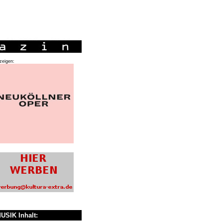
zeigen:
USIK Inhalt: