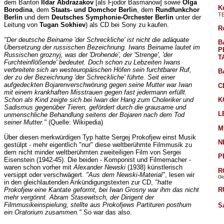
dem Bariton
Ildar Abdrazakov
[als Fjodor Basmanow] sowie
Olga
K
Borodina
, dem
Staats- und Domchor Berlin
, dem
Rundfunkchor
T
Berlin
und dem
Deutsches Symphonie-Orchester Berlin
unter der
Leitung von
Tugan Sokhiev
) als CD bei Sony zu kaufen.
R
"Der deutsche Beiname 'der Schreckliche' ist nicht die adäquate
B
Übersetzung der russischen Bezeichnung. Iwans Beiname lautet im
P
Russischen groznyj, was der 'Drohende', der 'Strenge', 'der
T
Furchteinflößende' bedeutet. Doch schon zu Lebzeiten Iwans
verbreitete sich an westeuropäischen Höfen sein furchtbarer Ruf,
B
der zu der Bezeichnung 'der Schreckliche' führte. Seit einer
aufgedeckten Bojarenverschwörung gegen seine Mutter war Iwan
C
mit einem krankhaften Misstrauen gegen fast jedermann erfüllt.
K
Schon als Kind zeigte sich bei Iwan der Hang zum Choleriker und
Sadismus gegenüber Tieren, gefördert durch die grausame und
L
unmenschliche Behandlung seitens der Bojaren nach dem Tod
seiner Mutter."
(Quelle: Wikipedia)
M
Über diesen merkwürdigen Typ hatte Sergej Prokofjew einst Musik
N
gestülpt - mehr eigentlich "nur" diese weltberühmte Filmmusik zu
dem nicht minder weltberühmten zweiteiligen Film von Sergei
P
Eisenstein (1942-45). Die beiden - Komponist und Filmemacher -
waren schon vorher mit
Alexander Newski
(1938) künstlerisch
R
versippt oder verschwägert.
"Aus dem Newski-Material"
, lesen wir
Gl
in den gleichlautenden Ankündigungstexten zur CD,
"hatte
R
Prokofjew eine Kantate geformt, bei Iwan Grosny war ihm das nicht
mehr vergönnt. Abram Stasewitsch, der Dirigent der
Filmmusikeinspielung, stellte aus Prokofjews Partituren posthum
S
ein Oratorium zusammen."
So war das also.