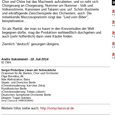
Chor und Chöre hat das Machwerk aufzubieten, und so reiht sich
B
Chorgesang an Chorgesang, Nummer um Nummer - Volk und
Volkesstimme, Kanoniere und Tataren usw. usf. Schön illustrierte
und erkräftigende Zwischenspiele des Orchesters, auch. Die
= 
mitwirkende Mezzosopranistin singt das
"Lied vom Biber"
,
beispielsweise...
= 
So als Rarität, der man so kaum in den Konzertsälen der Welt
begegnen dürfte, mag die Produktion wohlweißlich durchgehen und
auch (sehr hoffentlich) dann viele Käufer finden.
= 
Ziemlich "deutsch" gesungen übrigens.
= 
= 
Andre Sokolowski - 18. Juli 2014
ID 7964
Sergei Prokofjew |
Iwan der Schreckliche
Oratorium für Alt, Bariton, Chor und Orchester
Olga Borodina, Alt
Ildar Abdrazakov, Bass
Staats- und Domchor Berlin
(Choreinstudierung: Kai-Uwe Jirka)
Rundfunkchor Berlin
(Choreinstudierung: Tobias Löbner)
Deutsches Symphonie-Orchester Berlin
Dirigent: Tugan Sokhiev
Sony Classical | 88843028942
Weitere Infos siehe auch:
http://sonyclassical.de