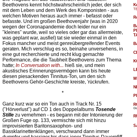
Beethovens kennt höchstwahrscheinlich jeder, der sich
K
T
mit dem Leben und dem Werk des Komponisten - aus
welchen Motiven heraus auch immer - befasst oder
R
befasste. Und im großen Beethovenjahr (was in 2020
B
wegen der Coronapandemie doch leider nur ein
P
"kleines" wurde, weil so vieles oder gar das allermeiste,
T
was geplant war, ausfiel) tat sie wieder einmal in den
Fokus mancher und meist genreübergreifender Events
B
geraten. Mich verschlug es so, beinahe unversehens, in
C
eine gut recherchierte und recht klug gemachte
Performance, die die Taubheit Beethovens zum Thema
K
hatte;
In Conversation with...
hieß sie, und mein
L
akustisches Erinnerungsvermögen kann bis heute
diesen piesackenden Tinnitus-Ton, um den sich
M
Beethovens Gehör-Geschichte kreiste, 'rückrufen.
N
*
P
Ganz kurz war so ein Ton auch in Track Nr. 15
R
Gl
("Hörverlust") auf CD 1 des Doppelalbums
Tosende
Stille
zu vernehmen - es begann mit der Intonierung der
R
Großen Fuge op. 133, vermischte sich mit hinzu
S
improvisierten Baritonsaxophon- und
Bassklarinettenklängen, verschwand dann immer
dumpfer und bassiger bis dass jener Tinnitus-Dauerpfiff