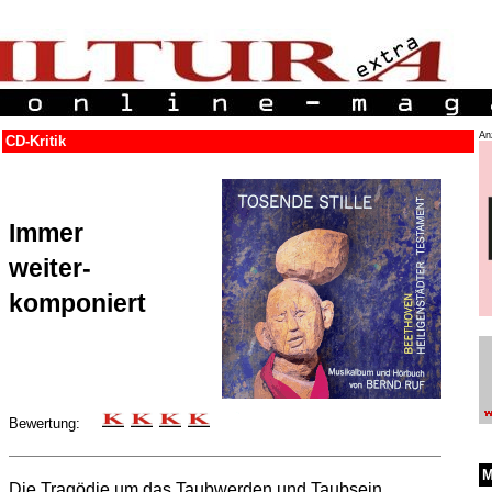
An
CD-Kritik
Immer
weiter-
komponiert
Bewertung:
M
Die Tragödie um das Taubwerden und Taubsein