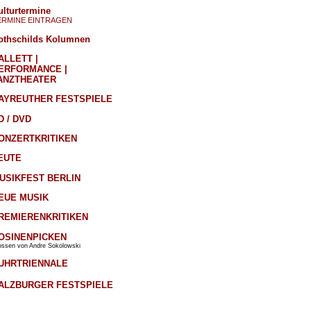
ulturtermine
ERMINE EINTRAGEN
othschilds Kolumnen
ALLETT |
ERFORMANCE |
ANZTHEATER
AYREUTHER FESTSPIELE
D / DVD
ONZERTKRITIKEN
EUTE
USIKFEST BERLIN
EUE MUSIK
REMIERENKRITIKEN
OSINENPICKEN
ossen von Andre Sokolowski
UHRTRIENNALE
ALZBURGER FESTSPIELE