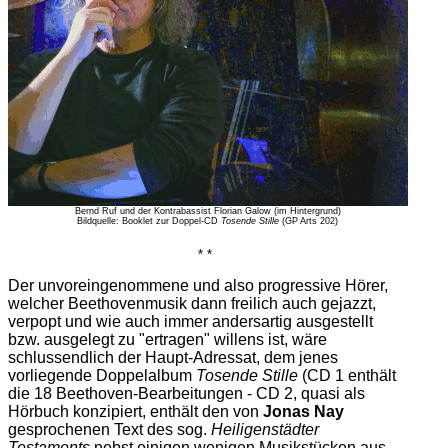
Bernd Ruf und der Kontrabassist Florian Galow (im Hintergrund)
Bildquelle: Booklet zur Doppel-CD
Tosende Stille
(GP Arts 202)
* *
Der unvoreingenommene und also progressive Hörer,
welcher Beethovenmusik dann freilich auch gejazzt,
verpopt und wie auch immer andersartig ausgestellt
bzw. ausgelegt zu "ertragen" willens ist, wäre
schlussendlich der Haupt-Adressat, dem jenes
vorliegende Doppelalbum
Tosende Stille
(CD 1 enthält
die 18 Beethoven-Bearbeitungen - CD 2, quasi als
Hörbuch konzipiert, enthält den von
Jonas Nay
gesprochenen Text des sog.
Heiligenstädter
Testaments
nebst einigen wenigen Musikstücken aus