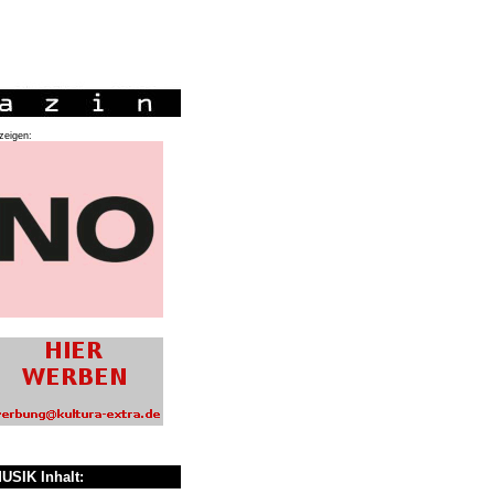
zeigen:
USIK Inhalt: