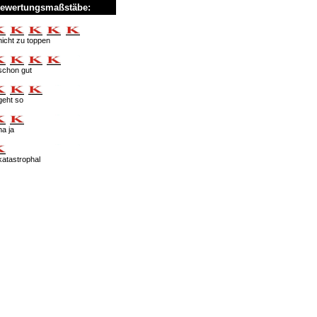
ewertungsmaßstäbe:
nicht zu toppen
schon gut
geht so
na ja
katastrophal