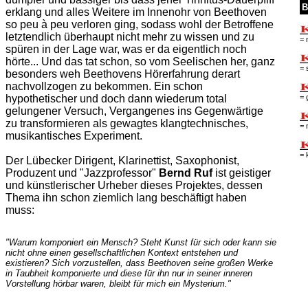
B
erklang und alles Weitere im Innenohr von Beethoven
so peu à peu verloren ging, sodass wohl der Betroffene
letztendlich überhaupt nicht mehr zu wissen und zu
= 
spüren in der Lage war, was er da eigentlich noch
hörte... Und das tat schon, so vom Seelischen her, ganz
= 
besonders weh Beethovens Hörerfahrung derart
nachvollzogen zu bekommen. Ein schon
= 
hypothetischer und doch dann wiederum total
gelungener Versuch, Vergangenes ins Gegenwärtige
zu transformieren als gewagtes klangtechnisches,
= 
musikantisches Experiment.
= 
Der Lübecker Dirigent, Klarinettist, Saxophonist,
Produzent und "Jazzprofessor"
Bernd Ruf
ist geistiger
und künstlerischer Urheber dieses Projektes, dessen
Thema ihn schon ziemlich lang beschäftigt haben
muss:
"Warum komponiert ein Mensch? Steht Kunst für sich oder kann sie
nicht ohne einen gesellschaftlichen Kontext entstehen und
existieren? Sich vorzustellen, dass Beethoven seine großen Werke
in Taubheit komponierte und diese für ihn nur in seiner inneren
Vorstellung hörbar waren, bleibt für mich ein Mysterium."