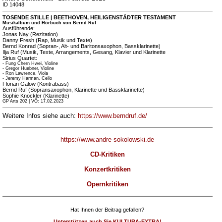
ID 14048
TOSENDE STILLE | BEETHOVEN, HEILIGENSTÄDTER TESTAMENT
Musikalbum und Hörbuch von Bernd Ruf
Ausführende:
Jonas Nay (Rezitation)
Danny Fresh (Rap, Musik und Texte)
Bernd Konrad (Sopran-, Alt- und Baritonsaxophon, Bassklarinette)
Ilja Ruf (Musik, Texte, Arrangements, Gesang, Klavier und Klarinette
Sirius Quartet:
- Fung Chern Hwei, Violine
- Gregor Huebner, Violine
- Ron Lawrence, Viola
- Jeremy Harman, Cello
Florian Galow (Kontrabass)
Bernd Ruf (Sopransaxophon, Klarinette und Bassklarinette)
Sophie Knockler (Klarinette)
GP Arts 202 | VÖ: 17.02.2023
Weitere Infos siehe auch:
https://www.berndruf.de/
https://www.andre-sokolowski.de
CD-Kritiken
Konzertkritiken
Opernkritiken
Hat Ihnen der Beitrag gefallen?
Unterstützen auch Sie KULTURA-EXTRA!