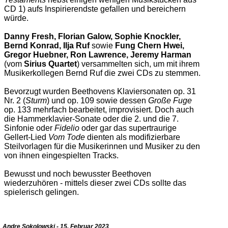
CD 1) aufs Inspirierendste gefallen und bereichern
würde.
Danny Fresh, Florian Galow, Sophie Knockler,
Bernd Konrad, Ilja Ruf
sowie
Fung Chern Hwei,
Gregor Huebner, Ron Lawrence, Jeremy Harman
(vom
Sirius Quartet
) versammelten sich, um mit ihrem
Musikerkollegen Bernd Ruf die zwei CDs zu stemmen.
Bevorzugt wurden Beethovens Klaviersonaten op. 31
Nr. 2 (
Sturm
) und op. 109 sowie dessen
Große Fuge
op. 133 mehrfach bearbeitet, improvisiert. Doch auch
die Hammerklavier-Sonate oder die 2. und die 7.
Sinfonie oder
Fidelio
oder gar das supertraurige
Gellert-Lied
Vom Tode
dienten als modifizierbare
Steilvorlagen für die Musikerinnen und Musiker zu den
von ihnen eingespielten Tracks.
Bewusst und noch bewusster Beethoven
wiederzuhören - mittels dieser zwei CDs sollte das
spielerisch gelingen.
Andre Sokolowski - 15. Februar 2023