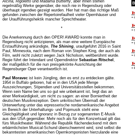
Alcina, Rigoletto
und
Madama Butterfly
, aber ihnen stehen
B
regelmäßig Werke gegenüber, die noch nie in Regensburg oder
überhaupt irgendwo gezeigt wurden. Hier hat man das richtige Maß
gefunden zwischen der Repertoirefaulheit vieler Opernhäuser und
= 
der Uraufführungshektik mancher Sprechtheater.
*
= 
Die Anerkennung durch den OPER! AWARD konnte man in
Regensburg nicht antizipieren, als man eine weitere Europäische
= 
Erstaufführung ankündigte,
The Shining
, uraufgeführt 2016 in Saint
Paul, Minnesota, nach dem Roman von Stephen King, der auch als
Film, wohl nicht zuletzt wegen Jack Nicholson, weltberühmt wurde.
= 
Regie führt der Intendant und Operndirektor
Sebastian Ritschel
,
der maßgeblich für die nun preisgekrönte Ausrichtung der
= 
Regensburger Oper verantwortlich ist.
Paul Moravec
ist kein Jüngling, den es erst zu entdecken gälte.
1954 in Buffalo geboren, hat er in den USA jede Menge
Auszeichnungen, Stipendien und Universitätsstellen bekommen.
Wenn sein Name bei uns so gut wie unbekannt ist, liegt das an
einer Merkwürdigkeit, um nicht zu sagen: an einer Borniertheit der
deutschen Musikrezeption. Dem unkritischen Übermaß der
Unterwerfung unter das erpresserische nordamerikanische Angebot
im Bereich der Unterhaltungs- und Popmusik steht eine
Gleichgültigkeit und Ignoranz in Bezug zur sogenannten E-Musik
aus den USA gegenüber. Mehr noch als für den Konzertsaal gilt das
fürs Musiktheater. Während die Republik flächendeckend mit dem
erbärmlichsten Musical-Schund überschwemmt wird, sind selbst die
bekanntesten amerikanischen Opernkomponisten hierzulande eine