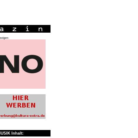
zeigen:
USIK Inhalt: