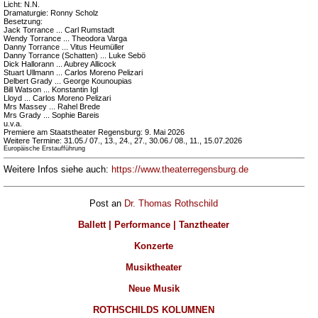
Licht: N.N.
Dramaturgie: Ronny Scholz
Besetzung:
Jack Torrance ... Carl Rumstadt
Wendy Torrance ... Theodora Varga
Danny Torrance ... Vitus Heumüller
Danny Torrance (Schatten) ... Luke Sebö
Dick Hallorann ... Aubrey Allicock
Stuart Ullmann ... Carlos Moreno Pelizari
Delbert Grady ... George Kounoupias
Bill Watson ... Konstantin Igl
Lloyd ... Carlos Moreno Pelizari
Mrs Massey ... Rahel Brede
Mrs Grady ... Sophie Bareis
u.v.a.
Premiere am Staatstheater Regensburg: 9. Mai 2026
Weitere Termine: 31.05./ 07., 13., 24., 27., 30.06./ 08., 11., 15.07.2026
Europäische Erstaufführung
Weitere Infos siehe auch:
https://www.theaterregensburg.de
Post an
Dr. Thomas Rothschild
Ballett | Performance | Tanztheater
Konzerte
Musiktheater
Neue Musik
ROTHSCHILDS KOLUMNEN