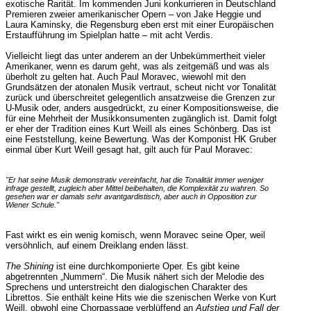
exotische Rarität. Im kommenden Juni konkurrieren in Deutschland
Premieren zweier amerikanischer Opern – von Jake Heggie und
Laura Kaminsky, die Regensburg eben erst mit einer Europäischen
Erstaufführung im Spielplan hatte – mit acht Verdis.
Vielleicht liegt das unter anderem an der Unbekümmertheit vieler
Amerikaner, wenn es darum geht, was als zeitgemäß und was als
überholt zu gelten hat. Auch Paul Moravec, wiewohl mit den
Grundsätzen der atonalen Musik vertraut, scheut nicht vor Tonalität
zurück und überschreitet gelegentlich ansatzweise die Grenzen zur
U-Musik oder, anders ausgedrückt, zu einer Kompositionsweise, die
für eine Mehrheit der Musikkonsumenten zugänglich ist. Damit folgt
er eher der Tradition eines Kurt Weill als eines Schönberg. Das ist
eine Feststellung, keine Bewertung. Was der Komponist HK Gruber
einmal über Kurt Weill gesagt hat, gilt auch für Paul Moravec:
"Er hat seine Musik demonstrativ vereinfacht, hat die Tonalität immer weniger
infrage gestellt, zugleich aber Mittel beibehalten, die Komplexität zu wahren. So
gesehen war er damals sehr avantgardistisch, aber auch in Opposition zur
Wiener Schule."
Fast wirkt es ein wenig komisch, wenn Moravec seine Oper, weil
versöhnlich, auf einem Dreiklang enden lässt.
The Shining
ist eine durchkomponierte Oper. Es gibt keine
abgetrennten „Nummern“. Die Musik nähert sich der Melodie des
Sprechens und unterstreicht den dialogischen Charakter des
Librettos. Sie enthält keine Hits wie die szenischen Werke von Kurt
Weill, obwohl eine Chorpassage verblüffend an
Aufstieg und Fall der