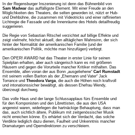
In der Regensburger Inszenierung ist denn das Bühnenbild von
Sam Madwar
das auffälligste Element. Mit einer Freude an den
Möglichkeiten des Theaters, die selten geworden ist, nützt er Hub-
und Drehbühne, die zusammen mit Videotricks und einer raffinierten
Lichtregie die Fassade und die Innenräume des Hotels detailfreudig
suggerieren.
Die Regie von Sebastian Ritschel verzichtet auf billige Effekte und
zeigt vielmehr, höchst aktuell, den alltäglichen Wahnsinn, der sich
hinter der Normalität der amerikanischen Familie (und der
amerikanischen Politik, möchte man hinzufügen) verbirgt.
Den OPER! AWARD hat das Theater in erster Linie für seinen
Spielplan erhalten, aber auch sängerisch kann es mit größeren
Häusern und gegen die Vorurteile mancher Kritiker mithalten. Das
Ensemble, allen voran der aus Bonn „ausgeliehene“
Carl Rumstadt
mit seinem vollen Bariton als der „Ehemann und Vater“ Jack
Torrance und
Theodora Varga
, die auch die Höhen noch kraftvoll
und intonationssicher bewältigt, als dessen Ehefrau Wendy,
überzeugt durchweg.
Das volle Haus und der lange Schlussapplaus fürs Ensemble und
für den Komponisten und den Librettisten, die aus den USA
angereist waren, widerlegen die hartnäckige Behauptung, dass man
das, auch sichtlich ältere, Publikum mit zeitgenössischer Musik
nicht erreichen könne. Es erhärtet sich der Verdacht, das solche
Verdikte lediglich dazu dienen, Faulheit und Unkenntnis mancher
Dramaturgen und Operndirektoren zu verschleiern.