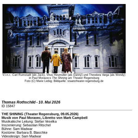
V.l.n.r.: Carl Rumstadt (als Jack), Vitus Heumüller (als Danny) und Theodora Varga (als Wendy)
in Paul Moravecs
The Shining
am Theater Regensburg
Foto (C) Marie Liebig; Bildquelle: staatstheater-regensburg.de
Thomas Rothschild - 10. Mai 2026
ID 15847
THE SHINING (Theater Regensburg, 09.05.2026)
Musik von Paul Moravec, Libretto von Mark Campbell
Musikalische Leitung: Stefan Veselka
Inszenierung: Sebastian Ritschel
Bühne: Sam Madwar
Kostüme: Barbara B. Blaschke
Videodesign: Sam Madwar