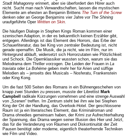
Stadt Mahagonny
erinnert, aber sie überfordert den Hörer auch
nicht. Sucht man nach Verwandtschaften, lassen die mystischen
Elemente am ehesten an Benjamin Brittens
The Turn of the Screw
denken oder an George Benjamins vier Jahre vor
The Shining
uraufgeführte Oper
Written on Skin
.
Die häufigen Dialoge in Stephen Kings Roman kommen einer
szenischen Adaption, in der es bekanntlich keinen Erzähler gibt,
entgegen. Allerdings ist das Element des Horrors, das Erbe der
Schauerliteratur, das bei King von zentraler Bedeutung ist, nicht
gerade opernaffin. Die Musik, die ja nicht, wie im Film, nur im
Hintergrund abläuft, widersetzt sich Horrorzutaten wie Plötzlichkeit
und Schock. Die Opernklassiker wussten schon, warum sie das
Melodrama dem Thriller vorzogen. Die Leiden der Frauen in
La
traviata
oder
La Bohème
geben mehr her für Arien und süffige
Melodien als – jenseits des Musicals – Nosferatu, Frankenstein
oder King Kong.
Um die fast 500 Seiten des Romans in ein Bühnengeschehen von
knapp zwei Stunden zu pressen, musste der Librettist
Mark
Campbell
radikale Kürzungen vornehmen und eine strenge Auswahl
von „Szenen“ treffen. Im Zentrum steht bei ihm wie bei Stephen
King der Ort der Handlung, das Overlook-Hotel. Der geschlossene
Raum ist ja ein literarisches Element, das Kriminalroman und
Drama ohnedies gemeinsam haben, der Krimi zur Aufrechterhaltung
der Spannung, das Drama wegen seiner Illusion des Hier und Jetzt,
das für die Veränderung von Räumen und Diskontinuität der Zeit
Pausen benötigt oder moderne, eigentlich theaterfremde Techniken
wie Film und Video.