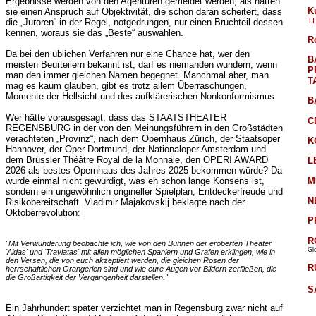
Ergebnisse werden von den Agenturen gemeldet werden, als hätten
K
sie einen Anspruch auf Objektivität, die schon daran scheitert, dass
T
die „Juroren“ in der Regel, notgedrungen, nur einen Bruchteil dessen
kennen, woraus sie das „Beste“ auswählen.
R
Da bei den üblichen Verfahren nur eine Chance hat, wer den
B
meisten Beurteilern bekannt ist, darf es niemanden wundern, wenn
P
man den immer gleichen Namen begegnet. Manchmal aber, man
T
mag es kaum glauben, gibt es trotz allem Überraschungen,
Momente der Hellsicht und des aufklärerischen Nonkonformismus.
B
Wer hätte vorausgesagt, dass das STAATSTHEATER
C
REGENSBURG in der von den Meinungsführern in den Großstädten
verachteten „Provinz“, nach dem Opernhaus Zürich, der Staatsoper
K
Hannover, der Oper Dortmund, der Nationaloper Amsterdam und
dem Brüssler Théâtre Royal de la Monnaie, den OPER! AWARD
L
2026 als bestes Opernhaus des Jahres 2025 bekommen würde? Da
M
wurde einmal nicht gewürdigt, was eh schon lange Konsens ist,
sondern ein ungewöhnlich origineller Spielplan, Entdeckerfreude und
N
Risikobereitschaft. Vladimir Majakovskij beklagte nach der
Oktoberrevolution:
P
R
"Mit Verwunderung beobachte ich, wie von den Bühnen der eroberten Theater
Gl
'Aidas' und 'Traviatas' mit allen möglichen Spaniern und Grafen erklingen, wie in
den Versen, die von euch akzeptiert werden, die gleichen Rosen der
R
herrschaftlichen Orangerien sind und wie eure Augen vor Bildern zerfließen, die
die Großartigkeit der Vergangenheit darstellen."
S
Ein Jahrhundert später verzichtet man in Regensburg zwar nicht auf