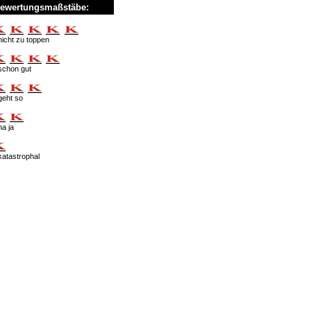
ewertungsmaßstäbe:
nicht zu toppen
schon gut
geht so
na ja
katastrophal