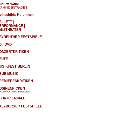
ulturtermine
ERMINE EINTRAGEN
othschilds Kolumnen
ALLETT |
ERFORMANCE |
ANZTHEATER
AYREUTHER FESTSPIELE
D / DVD
ONZERTKRITIKEN
EUTE
USIKFEST BERLIN
EUE MUSIK
REMIERENKRITIKEN
OSINENPICKEN
ossen von Andre Sokolowski
UHRTRIENNALE
ALZBURGER FESTSPIELE