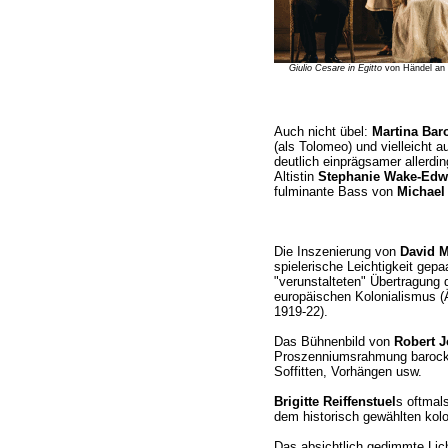
Giulio Cesare in Egitto
von Händel an 
Auch nicht übel:
Martina Bar
(als Tolomeo) und vielleicht 
deutlich einprägsamer allerdin
Altistin
Stephanie Wake-Edw
fulminante Bass von
Michael
Die Inszenierung von
David M
spielerische Leichtigkeit gepaa
"verunstalteten" Übertragung 
europäischen Kolonialismus (Ä
1919-22).
Das Bühnenbild von
Robert 
Proszenniumsrahmung barock
Soffitten, Vorhängen usw.
Brigitte Reiffenstuel
s oftmal
dem historisch gewählten kol
Das absichtlich gedimmte Lic