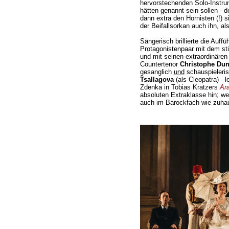
hervorstechenden Solo-Instrum
hätten genannt sein sollen - 
dann extra den Hornisten (!) 
der Beifallsorkan auch ihn, al
Sängerisch brillierte die Auffü
Protagonistenpaar mit dem st
und mit seinen extraordinäre
Countertenor
Christophe Du
gesanglich
und
schauspieleri
Tsallagova
(als Cleopatra) - 
Zdenka in Tobias Kratzers
Ara
absoluten Extraklasse hin; wer
auch im Barockfach wie zuhau