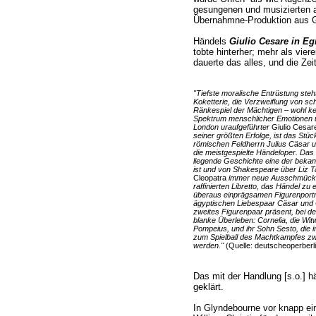
gesungenen und musizierten al
Übernahmne-Produktion aus G
Händels
Giulio Cesare in Egi
tobte hinterher; mehr als vier
dauerte das alles, und die Ze
"Tiefste moralische Entrüstung steh
Koketterie, die Verzweiflung von sch
Ränkespiel der Mächtigen – wohl kei
Spektrum menschlicher Emotionen u
London uraufgeführter
Giulio Cesare
seiner größten Erfolge, ist das Stü
römischen Feldherrn Julius Cäsar u
die meistgespielte Händeloper. Das 
liegende Geschichte eine der bekan
ist und von Shakespeare über Liz T
Cleopatra
immer neue Ausschmückun
raffinierten Libretto, das Händel zu
überaus einprägsamen Figurenportr
ägyptischen Liebespaar Cäsar und C
zweites Figurenpaar präsent, bei d
blanke Überleben: Cornelia, die W
Pompeius, und ihr Sohn Sesto, die 
zum Spielball des Machtkampfes zw
werden."
(Quelle: deutscheoperberli
Das mit der Handlung [s.o.] h
geklärt.
In Glyndebourne vor knapp ein