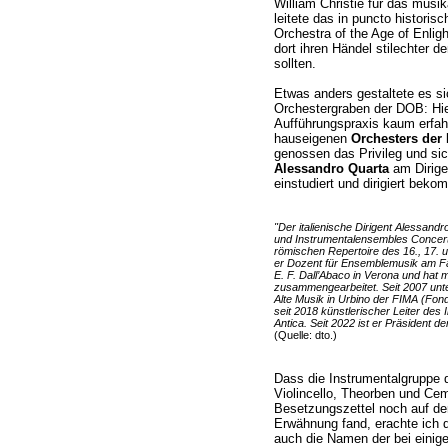
William Christie für das musi
leitete das in puncto historis
Orchestra of the Age of Enlig
dort ihren Händel stilechter 
sollten.
Etwas anders gestaltete es si
Orchestergraben der DOB: Hier
Aufführungspraxis kaum erfah
hauseigenen
Orchesters der
genossen das Privileg und sic
Alessandro Quarta
am Dirige
einstudiert und dirigiert bek
"Der italienische Dirigent Alessandr
und Instrumentalensembles Concert
römischen Repertoire des 16., 17. 
er Dozent für Ensemblemusik am Fa
E. F. Dall’Abaco in Verona und hat
zusammengearbeitet. Seit 2007 unter
Alte Musik in Urbino der FIMA (Fonda
seit 2018 künstlerischer Leiter des 
Antica. Seit 2022 ist er Präsident de
(Quelle: dto.)
Dass die Instrumentalgruppe 
Violincello, Theorben und Ce
Besetzungszettel noch auf de
Erwähnung fand, erachte ich 
auch die Namen der bei einige