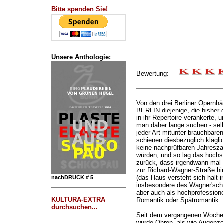
Bitte spenden Sie!
Unsere Anthologie:
Bewertung:
Von den drei Berliner Opern
BERLIN diejenige, die bisher 
in ihr Repertoire verankerte
man daher lange suchen - sel
jeder Art mitunter brauchbar
schienen diesbezüglich kläglic
keine nachprüfbaren Jahreszah
würden, und so lag das höchs
zurück, dass irgendwann mal 
zur Richard-Wagner-Straße hi
(das Haus versteht sich halt in
nachDRUCK # 5
insbesondere des Wagner'sch
aber auch als hochprofessionel
KULTURA-EXTRA
Romantik oder Spätromantik: Ve
durchsuchen...
Seit dem vergangenen Wochen
wurde Ohren- als wie Augenz