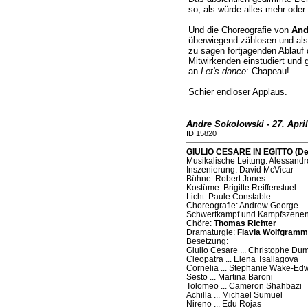
so, als würde alles mehr oder 
Und die Choreografie von
And
überwiegend zählosen und also
zu sagen fortjagenden Ablauf
Mitwirkenden einstudiert und 
an
Let's dance
: Chapeau!
Schier endloser Applaus.
Andre Sokolowski - 27. April
ID 15820
GIULIO CESARE IN EGITTO (Deu
Musikalische Leitung: Alessandr
Inszenierung: David McVicar
Bühne: Robert Jones
Kostüme: Brigitte Reiffenstuel
Licht: Paule Constable
Choreografie: Andrew George
Schwertkampf und Kampfszene
Chöre:
Thomas Richter
Dramaturgie:
Flavia Wolfgramm
Besetzung:
Giulio Cesare ... Christophe Du
Cleopatra ... Elena Tsallagova
Cornelia ... Stephanie Wake-Ed
Sesto ... Martina Baroni
Tolomeo ... Cameron Shahbazi
Achilla ... Michael Sumuel
Nireno ... Edu Rojas