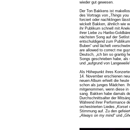
wieder gut gewesen.
Der Ton Bakkens ist makellos
des Vortrags von
„Things you 
forciert oder nachklingen läss
wickelt Bakken, ähnlich wie 
ihr Publikum schnell mit Ane
ihrer Liebe zu Haribo-Goldbäre
nächsten Song auf der Setlist
entschuldigend zum Publikum 
Buben“ und lächelt verschwöre
are allowed to correct me guy
Deutsch, „ich bin so grantig he
Songs geschrieben habe, als 
und „aufgrund von Langeweile
Als Höhepunkt ihres Konzerte
14. November erschienen ne
neuen Album erhielt die heute
schon als junges Mädchen. Ihr
mitgenommen, wenn diese in 
sang. Bakken habe damals de
Durchschnittsalter der Mitsän
Während ihrer Performance des 
orchestrierten Liedes
„Korset v
Stimmung auf. Zu den gefeier
„Always on my mind“
und
„Gho