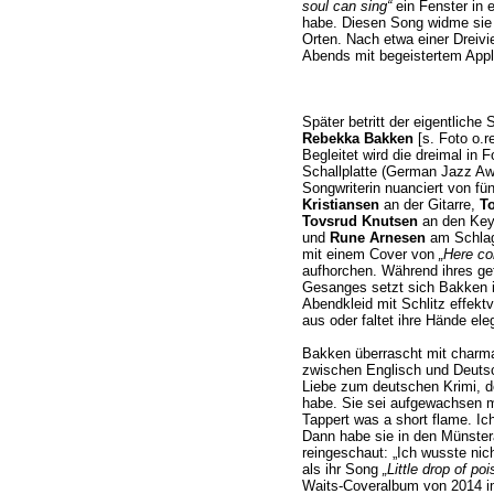
soul can sing“
ein Fenster in e
habe. Diesen Song widme sie 
Orten. Nach etwa einer Dreivie
Abends mit begeistertem Appl
Später betritt der eigentliche
Rebekka Bakken
[s. Foto o.r
Begleitet wird die dreimal in 
Schallplatte (German Jazz Aw
Songwriterin nuanciert von f
Kristiansen
an der Gitarre,
To
Tovsrud Knutsen
an den Key
und
Rune Arnesen
am Schlag
mit einem Cover von
„Here co
aufhorchen. Während ihres ge
Gesanges setzt sich Bakken in
Abendkleid mit Schlitz effektvo
aus oder faltet ihre Hände ele
Bakken überrascht mit charm
zwischen Englisch und Deutsch
Liebe zum deutschen Krimi, d
habe. Sie sei aufgewachsen mit
Tappert was a short flame. Ic
Dann habe sie in den Münster
reingeschaut: „Ich wusste nic
als ihr Song
„Little drop of poi
Waits-Coveralbum von 2014 im 