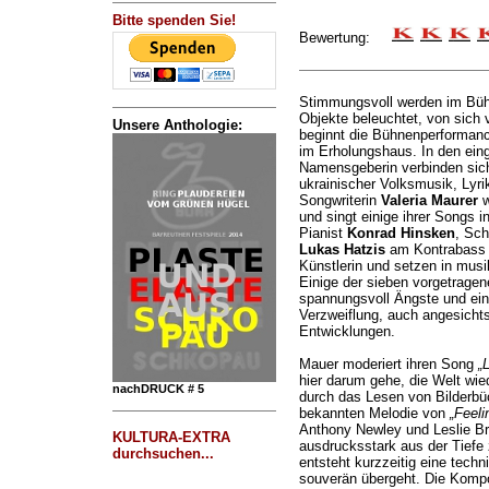
Bitte spenden Sie!
Bewertung:
Stimmungsvoll werden im Büh
Objekte beleuchtet, von sich 
Unsere Anthologie:
beginnt die Bühnenperforman
im Erholungshaus. In den ein
Namensgeberin verbinden sic
ukrainischer Volksmusik, Lyri
Songwriterin
Valeria Maurer
w
und singt einige ihrer Songs i
Pianist
Konrad Hinsken
, Sc
Lukas Hatzis
am Kontrabass h
Künstlerin und setzen in mus
Einige der sieben vorgetrage
spannungsvoll Ängste und ei
Verzweiflung, auch angesichts
Entwicklungen.
Mauer moderiert ihren Song
„
hier darum gehe, die Welt wie
nachDRUCK # 5
durch das Lesen von Bilderbüch
bekannten Melodie von
„Feeli
Anthony Newley und Leslie Bri
KULTURA-EXTRA
ausdrucksstark aus der Tiefe
durchsuchen...
entsteht kurzzeitig eine tech
souverän übergeht. Die Kompo