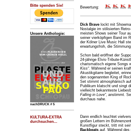
Bitte spenden Sie!
Bewertung:
Dick Brave
lockt mit Showman
Nostalgie im stilisierten Retro
meisten Shows seiner Tour aus
Unsere Anthologie:
seiner vierköpfigen Band im Roc
der Kölner Live Music Hall st
erwartungsfroh, die Stimmung 
Schon bald eröffnet der Supp
24-jährige Elvis-Tribute-Künstl
charismatisch eigene Songs 
Kiss“
. Während er seinen kraf
Akustikgitarre begleitet, eri
den sogenannten King of Rock
Set stimmt atmosphärisch auf
Publikum klatscht und singt di
vielleicht bekannteste Liebes
Falling in Love“
, anstimmt. Se
durchaus nahe.
nachDRUCK # 5
Dann endlich leuchtet vielvers
KULTURA-EXTRA
großen Lettern im Bühnenzen
durchsuchen...
Kunstfigur steckt, tritt mit s
Backbeats
auf. Während des 