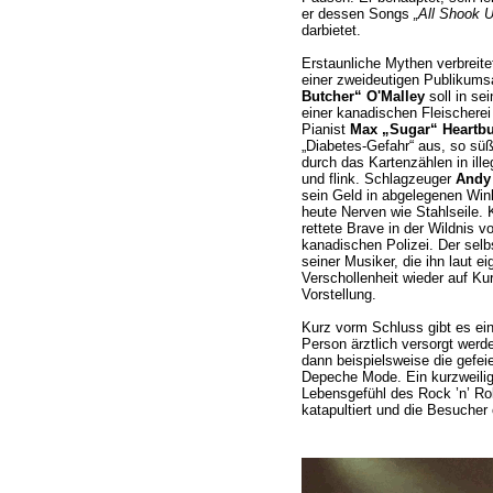
er dessen Songs
„All Shook 
darbietet.
Erstaunliche Mythen verbreit
einer zweideutigen Publikums
Butcher“ O'Malley
soll in sei
einer kanadischen Fleischerei
Pianist
Max „Sugar“ Heartbu
„Diabetes-Gefahr“ aus, so süß
durch das Kartenzählen in ill
und flink. Schlagzeuger
Andy 
sein Geld in abgelegenen Wi
heute Nerven wie Stahlseile.
rettete Brave in der Wildnis v
kanadischen Polizei. Der selbs
seiner Musiker, die ihn laut 
Verschollenheit wieder auf Kur
Vorstellung.
Kurz vorm Schluss gibt es ein
Person ärztlich versorgt wer
dann beispielsweise die gefei
Depeche Mode. Ein kurzweilige
Lebensgefühl des Rock ’n’ Ro
katapultiert und die Besucher