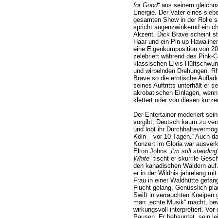
for Good“
aus seinem gleichn
Energie. Der Vater eines sieb
gesamten Show in der Rolle se
spricht augenzwinkernd ein 
Akzent. Dick Brave scheint s
Haar und ein Pin-up Hawaiihe
eine Eigenkomposition von 20
zelebriert während des Pink-
klassischen Elvis-Hüftschwung
und wirbelnden Drehungen. Rhy
Brave so die erotische Auflad
seines Auftritts unterhält er 
akrobatischen Einlagen, wenn
klettert oder von diesen kurze
Der Entertainer moderiert sei
vorgibt, Deutsch kaum zu vers
und lobt ihr Durchhaltevermög
Köln – vor 10 Tagen.“ Auch d
Konzert im Gloria war ausverk
Elton Johns
„I’m still standing
White“
tischt er skurrile Gesch
den kanadischen Wäldern auf
er in der Wildnis jahrelang mi
Frau in einer Waldhütte gefan
Flucht gelang. Genüsslich plau
Swift in verrauchten Kneipen 
man „echte Musik“ macht, bev
wirkungsvoll interpretiert. Vor 
Pausen. Er behauptet, sein lei