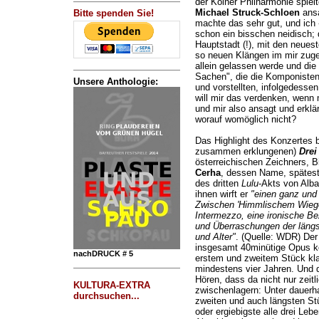
der Kölner Philharmonie spie
Michael Struck-Schloen
ansa
Bitte spenden Sie!
machte das sehr gut, und ich -
schon ein bisschen neidisch; d
Hauptstadt (!), mit den neues
so neuen Klängen im mir zuge
allein gelassen werde und die
Sachen", die die Komponisten u
Unsere Anthologie:
und vorstellten, infolgedessen
will mir das verdenken, wenn 
und mir also ansagt und erklä
worauf womöglich nicht?
Das Highlight des Konzertes b
zusammen erklungenen)
Drei
österreichischen Zeichners, 
Cerha
, dessen Name, spätest
des dritten
Lulu
-Akts von Alba
ihnen wirft er
"einen ganz und 
Zwischen 'Himmlischem Wiege
Intermezzo, eine ironische Be
und Überraschungen der läng
und Alter"
. (Quelle: WDR) Der
insgesamt 40minütige Opus ke
nachDRUCK # 5
erstem und zweitem Stück klaf
mindestens vier Jahren. Und 
Hören, dass da nicht nur zeitl
KULTURA-EXTRA
zwischenlagern: Unter dauerha
durchsuchen...
zweiten und auch längsten St
oder ergiebigste alle drei L