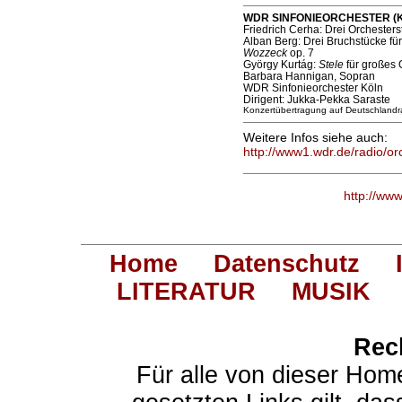
WDR SINFONIEORCHESTER (Köln
Friedrich Cerha: Drei Orchesters
Alban Berg: Drei Bruchstücke fü
Wozzeck
op. 7
György Kurtág:
Stele
für großes 
Barbara Hannigan, Sopran
WDR Sinfonieorchester Köln
Dirigent: Jukka-Pekka Saraste
Konzertübertragung auf Deutschlandra
Weitere Infos siehe auch:
http://www1.wdr.de/radio/or
http://ww
Home
Datenschutz
LITERATUR
MUSIK
Rec
Für alle von dieser Hom