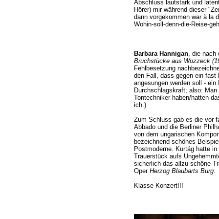
Abschluss lautstark und laten
Hörer) mir während dieser "Ze
dann vorgekommen war à la de
Wohin-soll-denn-die-Reise-geh'
Barbara Hannigan
, die nach
Bruchstücke aus Wozzeck (1
Fehlbesetzung nachbezeichnet 
den Fall, dass gegen ein fast
angesungen werden soll - ein
Durchschlagskraft; also: Man 
Tontechniker haben/hatten das
ich.)
Zum Schluss gab es die vor f
Abbado und die Berliner Philh
von dem ungarischen Komponi
bezeichnend-schönes Beispiel 
Postmoderne. Kurtág hatte in
Trauerstück aufs Ungehemmtes
sicherlich das allzu schöne T
Oper
Herzog Blaubarts Burg
.
Klasse Konzert!!!