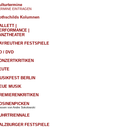
ulturtermine
ERMINE EINTRAGEN
othschilds Kolumnen
ALLETT |
ERFORMANCE |
ANZTHEATER
AYREUTHER FESTSPIELE
D / DVD
ONZERTKRITIKEN
EUTE
USIKFEST BERLIN
EUE MUSIK
REMIERENKRITIKEN
OSINENPICKEN
ossen von Andre Sokolowski
UHRTRIENNALE
ALZBURGER FESTSPIELE