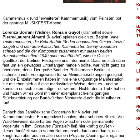
K
T
R
Kammermusik (und "erweiterte" Kammermusik) vom Feinsten bot
der gestrige MUSIKFEST-Abend.
B
P
Lorenza Borrani
(Violine),
Romain Guyot
(Klarinette) sowie
T
Pierre-Laurent Aimard
(Klavier) spielten gleich zu Beginn
"eine
Triokomposition, die Béla Bartók für den ungarischen Geiger Joszef
B
Szigeti und den amerikanischen Klarinettisten Benny Goodman
schrieb und die der Komponist zusammen mit diesen beiden
C
Ausnahmekünstlern 1940 auch uraufführte"
, wie der Online-
Quelltext der Berliner Festspiele uns informierte. Dass es sich dann
K
fast um ein gewagtes Unterfangen handeln sollte, war nicht ganz zu
überhören, denn: Der große Saal der Philharmonie Berlin ist
L
sicherlich nicht vorzugsweise für so Minimalbesetzungen geeignet,
und die Einzelstimmen haben in ihm eine ungünstige Manifestation;
M
sie mischen sich auf eine merkwürdige Weise, dass es - und so
komisch es sich lesen möge - schwimmt. Nichts desto Trotz haben
N
und hatten wir es wohl mit einer exemplarisch-einzigartigen
P
Stückdarbietung der Bartók'schen
Kontraste
durch die Musiker zu
tun!
R
Gl
Danach das Janáček'sche
Concertino
für Klavier und
Kammerorchester. Ein irgendwie banales, aber schönes Stück. Viel
R
Wald-Gewese, dauerhaftes Vogelzwitschern oder permanente
Vogelrufe in ihm.
Schlaues Füchslein
ließ hier kräftig grüßen -
S
dieser Janáček war ja so ein Naturmensch durch und durch; das
kriegt man aber auch in allen seinen (Psycho-)Opern, ganz egal nun