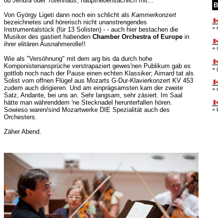
ob
Jenufa
oder
Totenhaus
, hauptnebensächlich mit...
B
Von György Ligeti dann noch ein schlicht als
Kammerkonzert
bezeichnetes und hörerisch nicht unanstrengendes
= 
Instrumentalstück (für 13 Solisten) - - auch hier bestachen die
Musiker des gastiert habenden
Chamber Orchestra of Europe
in
ihrer elitären Ausnahmerolle!!
= 
Wie als "Versöhnung" mit dem arg bis da durch hohe
Komponistenansprüche verstrapaziert gewes'nen Publikum gab es
= 
gottlob noch nach der Pause einen echten Klassiker; Aimard tat als
Solist vom offnen Flügel aus Mozarts G-Dur-Klavierkonzert KV 453
zudem auch dirigieren. Und am einprägsamsten kam der zweite
= 
Satz, Andante, bei uns an. Sehr langsam, sehr zäsiert. Im Saal
hätte man währenddem 'ne Stecknadel herunterfallen hören.
Sowieso waren/sind Mozartwerke DIE Spezialität auch des
= 
Orchesters.
Zäher Abend.