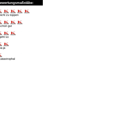
ewertungsmaßstäbe:
nicht zu toppen
schon gut
geht so
na ja
katastrophal