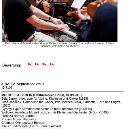
Pierre-Laurent Aimard während einer Probe mit dem Chamber Orchestra of Europe - Foto ©
Berliner Festspiele / Kai Bienert
Bewertung:
a. so. - 2. September 2013
ID 7107
MUSIKFEST BERLIN (Philharmonie Berlin, 01.09.2013)
Béla Bartók:
Kontraste
für Violine, Klarinette und Klavier [1938]
Leoš Janáček:
Concertino
für Klavier, zwei Violinen, Viola, Klarinette, Horn und Fagott
[1925]
György Ligeti:
Kammerkonzert
für 13 Instrumentalisten [1969/70]
Wolfgang Amadeus Mozart: Konzert für Klavier und Orchester G-Dur KV 453
Lorenza Borrani, Violine
Romain Guyot, Klarinette
Chamber Orchestra of Europe
Klavier und Dirigent: Pierre-Laurent Aimard