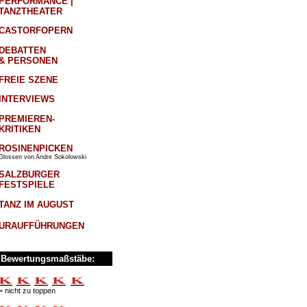
PERFORMANCE |
TANZTHEATER
CASTORFOPERN
DEBATTEN
& PERSONEN
FREIE SZENE
INTERVIEWS
PREMIEREN-
KRITIKEN
ROSINENPICKEN
Glossen von Andre Sokolowski
SALZBURGER
FESTSPIELE
TANZ IM AUGUST
URAUFFÜHRUNGEN
Bewertungsmaßstäbe:
= nicht zu toppen