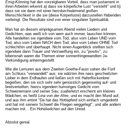
Emig-Könning
hat den vorzeigbaren Vorteil, dass man justament in
ihren Arbeiten erkennt a) dass sie körperliche Lust "versteht" und b)
dass sie sie dann mit einer herzdurchwärmend großen
Menschlichkeit in die sie (diese Körperlüste) darzustellen Habenden
verbringt. Die Resultate sind von einer singulärer Spiritualität.
Man hat an diesem einprägsamen Abend vielen Liedern und
Gedichten, was weiß ich von wem auch immer, lauschen können.
Alle handelten sie irgendwie vom Tod, also vom Leben UND vom
Tod, also vom Leben NACH dem Tod, also vom Leben OHNE Tod
schlechthin und überhaupt. Nicht einen Augenblick stellten sich
irgendwie dann Trauer und Verzweiflung ein, zu "positiv", zu
lebensnah waren die Themen einer sonnenhingewandten Ja-
Verkündigung anheimgestellt.
Wie die Lemuren aus dem Zweiten Goethe-Faust sahen die Fünf
am Schluss "verwandelt" aus; sie wälzten ihre nass geschwitzten
Leiber in dem Erdhaufen und ließen sich mit Haferflockenbrei
begießen, den sie sich sehr sehr genüsslich gegenseitig auf- und
breitverteilten; hierzu irgendein humoriges Gedicht vom
Schweinemann und seiner Sau; zuallerletzt erscheint ein kleines
Mädchen, es heißt
Lina von der Ahre
, und es macht den Mund auf,
und aus ihm ertönt "Da hat das Hottepferd sich einfach umgedreht
und hat mit seinem Schweif die Fliegen weggefegt", und alle andern
machen mit... Ein Hoheliedchen auf den Untod.
Absolut genial.