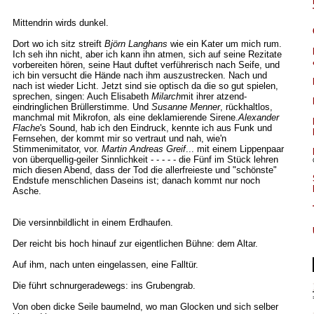
Mittendrin wirds dunkel.
Dort wo ich sitz streift
Björn Langhans
wie ein Kater um mich rum.
Ich seh ihn nicht, aber ich kann ihn atmen, sich auf seine Rezitate
vorbereiten hören, seine Haut duftet verführerisch nach Seife, und
ich bin versucht die Hände nach ihm auszustrecken. Nach und
nach ist wieder Licht. Jetzt sind sie optisch da die so gut spielen,
sprechen, singen: Auch Elisabeth
Milarch
mit ihrer atzend-
eindringlichen Brüllerstimme. Und
Susanne Menner
, rückhaltlos,
manchmal mit Mikrofon, als eine deklamierende Sirene.
Alexander
Flache
's Sound, hab ich den Eindruck, kennte ich aus Funk und
Fernsehen, der kommt mir so vertraut und nah, wie'n
Stimmenimitator, vor.
Martin Andreas Greif
... mit einem Lippenpaar
von überquellig-geiler Sinnlichkeit - - - - - die Fünf im Stück lehren
mich diesen Abend, dass der Tod die allerfreieste und "schönste"
Endstufe menschlichen Daseins ist; danach kommt nur noch
Asche.
Die versinnbildlicht in einem Erdhaufen.
Der reicht bis hoch hinauf zur eigentlichen Bühne: dem Altar.
Auf ihm, nach unten eingelassen, eine Falltür.
Die führt schnurgeradewegs: ins Grubengrab.
Von oben dicke Seile baumelnd, wo man Glocken und sich selber