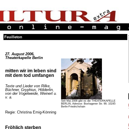
Feuilleton
27. August 2006,
Theaterkapelle Berlin
mitten wir im leben sind
mit dem tod umfangen
Texte und Lieder von Rilke,
Büchner, Gryphius, Hölderlin,
von der Vogelweide, Weinert u.
v. a.
Seit Mai 2006 gibt es die THEATERKAPELLE
BERLIN, Adresse: Boxhagener Str. 99, 10245
Berlin-Friedrichshain
Regie: Christina Emig-Könning
Fröhlich sterben