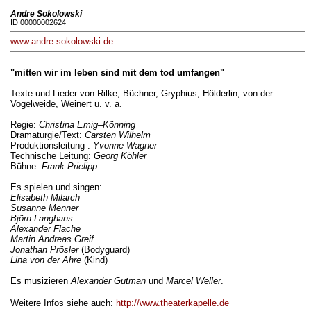
Andre Sokolowski
ID 00000002624
www.andre-sokolowski.de
"mitten wir im leben sind mit dem tod umfangen"
Texte und Lieder von Rilke, Büchner, Gryphius, Hölderlin, von der
Vogelweide, Weinert u. v. a.
Regie:
Christina Emig–Könning
Dramaturgie/Text:
Carsten Wilhelm
Produktionsleitung :
Yvonne Wagner
Technische Leitung:
Georg Köhler
Bühne:
Frank Prielipp
Es spielen und singen:
Elisabeth Milarch
Susanne Menner
Björn Langhans
Alexander Flache
Martin Andreas Greif
Jonathan Prösler
(Bodyguard)
Lina von der Ahre
(Kind)
Es musizieren
Alexander Gutman
und
Marcel Weller
.
Weitere Infos siehe auch:
http://www.theaterkapelle.de