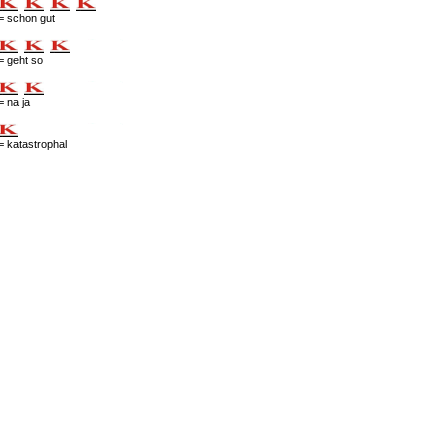
= schon gut
= geht so
= na ja
= katastrophal