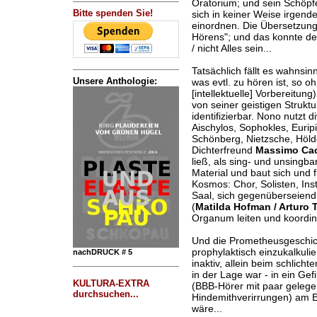
Oratorium; und sein Schöpfe
Bitte spenden Sie!
sich in keiner Weise irgen
einordnen. Die Übersetzung 
Hörens"; und das konnte dem
/ nicht Alles sein...
Tatsächlich fällt es wahnsin
Unsere Anthologie:
was evtl. zu hören ist, so 
[intellektuelle] Vorbereitun
von seiner geistigen Struktu
identifizierbar. Nono nutzt 
Aischylos, Sophokles, Euripi
Schönberg, Nietzsche, Hölder
Dichterfreund
Massimo Cac
ließ, als sing- und unsingba
Material und baut sich und 
Kosmos: Chor, Solisten, I
Saal, sich gegenüberseiend, 
(
Matilda Hofman / Arturo
Organum leiten und koordin
Und die Prometheusgeschich
prophylaktisch einzukalkulie
nachDRUCK # 5
inaktiv, allein beim schlich
in der Lage war - in ein Ge
KULTURA-EXTRA
(BBB-Hörer mit paar gelege
durchsuchen...
Hindemithverirrungen) am E
wäre...