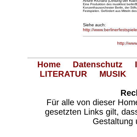
André Richard (Leitung der Klan
Eine Produktion des musikfest berlin/
Konzerthausorchester Berlin, der Stif
Festspielen. Gefördert aus Mitteln de
Siehe auch:
http://www.berlinerfestspiel
http://ww
Home
Datenschutz
LITERATUR
MUSIK
Rec
Für alle von dieser Hom
gesetzten Links gilt, das
Gestaltung 