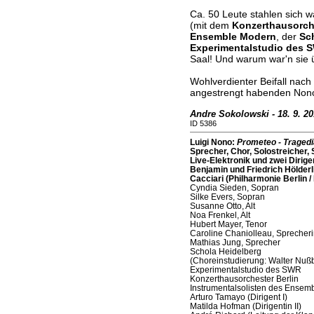
Ca. 50 Leute stahlen sich 
(mit dem
Konzerthausorche
Ensemble Modern
, der
Sc
Experimentalstudio des 
Saal! Und warum war'n si
Wohlverdienter Beifall nach
angestrengt habenden Non
Andre Sokolowski - 18. 9. 20
ID 5386
Luigi Nono:
Prometeo - Tragedia
Sprecher, Chor, Solostreicher, 
Live-Elektronik und zwei Dirig
Benjamin und Friedrich Hölderl
Cacciari (Philharmonie Berlin
Cyndia Sieden, Sopran
Silke Evers, Sopran
Susanne Otto, Alt
Noa Frenkel, Alt
Hubert Mayer, Tenor
Caroline Chaniolleau, Sprecheri
Mathias Jung, Sprecher
Schola Heidelberg
(Choreinstudierung: Walter Nu
Experimentalstudio des SWR
Konzerthausorchester Berlin
Instrumentalsolisten des Ensem
Arturo Tamayo (Dirigent I)
Matilda Hofman (Dirigentin II)