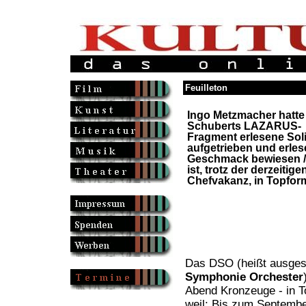
Feuilleton
Ingo Metzmacher hatte 
Schuberts LAZARUS-
Fragment erlesene Sol
aufgetrieben und erle
Geschmack bewiesen 
ist, trotz der derzeitige
Chefvakanz, in Topfor
Das DSO (heißt ausges
Symphonie Orchester
Abend Kronzeuge - in T
weil: Bis zum Septembe