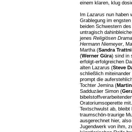
einem klaren, klug dosi
Im
Lazarus
nun haben wi
Grablegung im engsten f
beiden Schwestern des 
untragisch dahinbleich
jenes
Religiösen Dramas
Hermann Niemeyer
, Ma
Martha (
Sandra Trattn
(
Werner Güra
) sind in
erfolgt-erfolgreichen 
alten Lazarus (
Steve D
schließlich miteinander
prompt die auferstehlic
Tochter Jemina (
Martin
Sadduzäer Simon (
Gera
bibelstoffverarbeitende
Oratoriumsoperette mit
Textschwulst ab, bleibt
traumschön-traurige Mu
ausgerechnet hier, also
Jugendwerk von ihm, zu