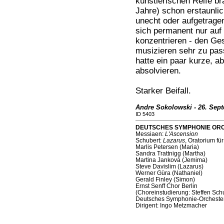
künstlerischen Reife br
Jahre) schon erstaunlic
unecht oder aufgetrage
sich permanent nur auf 
konzentrieren - den Ge
musizieren sehr zu pass
hatte ein paar kurze, 
absolvieren.
Starker Beifall.
Andre Sokolowski - 26. Sep
ID 5403
DEUTSCHES SYMPHONIE ORCHES
Messiaen:
L'Ascension
Schubert:
Lazarus
, Oratorium fü
Marlis Petersen (Maria)
Sandra Trattnigg (Martha)
Martina Janková (Jemima)
Steve Davislim (Lazarus)
Werner Güra (Nathaniel)
Gerald Finley (Simon)
Ernst Senff Chor Berlin
(Choreinstudierung: Steffen Sch
Deutsches Symphonie-Orchester
Dirigent: Ingo Metzmacher