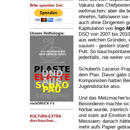
Vakanz des Chefposten
Bitte spenden Sie!
wettmachen; aber die b
ohnehin, falls/wenn si
auch ohne Dirigenten gut
Kapitulation von
Ingo 
Unsere Anthologie:
DSO von 2007 bis 2010)
aus welchen Gründen, e
sausen - gestern stand
Pult. So bauchspontan
jedenfalls, nie weiter
Schuberts
Lazarus
-Fra
dem Plan. Davor gabs
Komponisten hatten Bei
Jugendstücke also.
Und das Metzmacher'sc
Besonderen machte sich
nachDRUCK # 5
hörbar wurde, ziemlich 
und stark auf Emotion 
KULTURA-EXTRA
Messiaen; danach hätte
durchsuchen...
mehr aufs Papier gebra