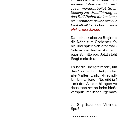
anderen führenden Orchest
zusammengearbeitet. So bra
Shifting zur Uraufführung, e
das Rolf Riehm für ihn komp
als Kammermusiker aktiv und 
Basketball."
- So liest man 
philharmoniker.de
Da steht er also zu Beginn 
die Nähe zum Orchester. Ste
hin und spielt sich erst mal
Solo an der Reihe ist - mit 
paar Schritte vor. Jetzt ste
fängt einfach an...
Es ist die übergreifende, u
den Saal zu hundert pro für
alle Maßen Ehrlich-Freundli
Un-Unnahbare!! (Es gibt ja
- mit den Ausstrahlungen von
dass man schon beim bloßen
verspürt, mit ihnen irgendwi
Ja, Guy Braunstein Violine 
Spaß.
Tosender Beifall.