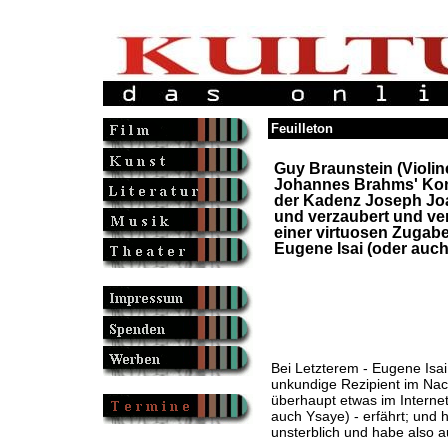
Feuilleton
Guy Braunstein (Violine
Johannes Brahms' Kon
der Kadenz Joseph Jo
und verzaubert und ver
einer virtuosen Zugab
Eugene Isai (oder auc
Bei Letzterem - Eugene Isa
unkundige Rezipient im Nach
überhaupt etwas im Internet
auch Ysaye) - erfährt; und ho
unsterblich und habe also au