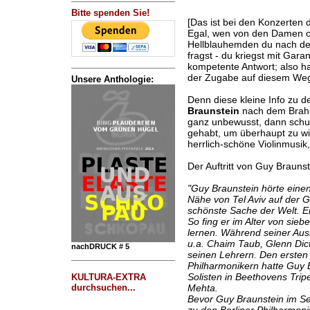
Bitte spenden Sie!
[Das ist bei den Konzerten 
Egal, wen von den Damen od
Hellblauhemden du nach de
fragst - du kriegst mit Gara
kompetente Antwort; also ha
der Zugabe auf diesem Weg
Unsere Anthologie:
Denn diese kleine Info zu d
Braunstein
nach dem Brahms
ganz unbewusst, dann schuld
gehabt, um überhaupt zu wi
herrlich-schöne Violinmusik
Der Auftritt von Guy Braunst
"Guy Braunstein hörte eine
Nähe von Tel Aviv auf der G
schönste Sache der Welt. E
So fing er im Alter von sieb
lernen. Während seiner Aus
u.a. Chaim Taub, Glenn Di
nachDRUCK # 5
seinen Lehrern. Den ersten 
Philharmonikern hatte Guy B
Solisten in Beethovens Trip
KULTURA-EXTRA
Mehta.
durchsuchen...
Bevor Guy Braunstein im Se
zu den Berliner Philharmonik