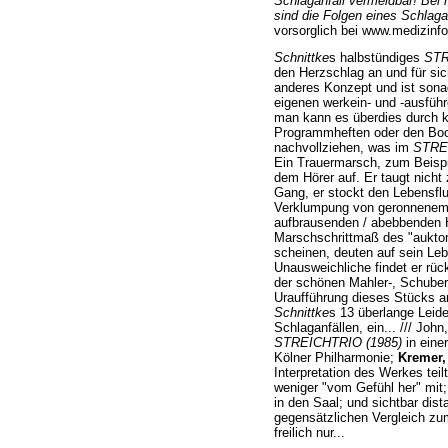
Schlaganfall vermeidbar! Bei r
sind die Folgen eines Schlaga
vorsorglich bei www.medizinfo.
Schnittke
s halbstündiges
STR
den Herzschlag an und für sic
anderes Konzept und ist son
eigenen werkein- und -ausführe
man kann es überdies durch k
Programmheften oder den Bo
nachvollziehen, was im
STRE
Ein Trauermarsch, zum Beispie
dem Hörer auf. Er taugt nicht
Gang, er stockt den Lebensflus
Verklumpung von geronnenem u
aufbrausenden / abebbenden H
Marschschrittmaß des "aukto
scheinen, deuten auf sein Leb
Unausweichliche findet er rü
der schönen Mahler-, Schubert
Uraufführung dieses Stücks a
Schnittke
s 13 überlange Leide
Schlaganfällen, ein... /// John
STREICHTRIO (1985)
in eine
Kölner Philharmonie;
Kremer,
Interpretation des Werkes teilt
weniger "vom Gefühl her" mit
in den Saal; und sichtbar dista
gegensätzlichen Vergleich zum
freilich nur...