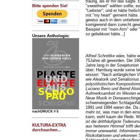
traurig, als er mir das sagte. 
Bitte spenden Sie!
"sweetheart" wählen sollte, es
"Liebster"; und er hätte freil
mit "my heart" gemeint hätte.
gewiss auch in dem untiefere
korrigierend dann zurecht ge
Beispiel mit "mein Arm" oder
so geliebkost hätte...]
Unsere Anthologie:
Alfred Schnittke
wäre, hätte e
75Jahre alt geworden. Der 19
Jahre lang in der Sowjetunion
über; Hamburg wurde seine let
wissen:
"Nach anfänglichen V
wie Aleatorik und Serialismus
polystilistischen Kompositions
Luciano Berio und Bernd Aloi
Aufmerksamkeit im Westen erz
Neue Musik in Donaueschinge
schwerwiegenden Schlaganfä
1991 und 1994 waren die. Da z
nachDRUCK # 5
mehr ist, was man in den ein
kann, wohl kaum die Rede. Wa
ist die dritthäufigste Todesur
KULTURA-EXTRA
aus heiterem Himmel' trifft d
durchsuchen...
immer unerwartet. Informiere
Risikofaktoren und erkennen Si