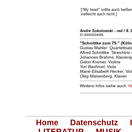
["My heart" sollte auch heißen:
vielleicht auch nicht.]
Andre Sokolowski - red / 8.
ID 00000004485
"Schnittke zum 75." (Köln
Gustav Mahler: Quartettsatz 
Alfred Schnittke: Streichtrio
Johannes Brahms: Klavierqua
Gidon Kremer,
Violine
Yuri Bashmet,
Viola
Marie-Elisabeth Hecker,
Viol
Oleg Maisenberg,
Klavier
Weitere Infos siehe auch:
h
Home
Datenschutz
LITERATUR
MUSIK