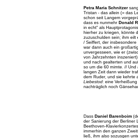
Petra Maria Schnitzer
sang
Tristan - das allein (= das 
schon seit Langem vorgepr
dass es nunmehr
Donald R
in echt" als Hauptprotagoni
hierher zu kriegen, könnte
zuzuschulden sein; ihm eilt 
/ Seiffert, der insbesondere 
war dann auch ein großartig
unvergesseen, wie er (zwisch
von Jahrzehnten inszeniert)
und nach gealterten und a
so um die 60 mimte. // Und 
langen Zeit dann wieder tra
dem Ruder, und sie kehrte a
Liebestod
: eine Verheißung 
nachträglich noch Gänsehau
Dass
Daniel Barenboim
(de
der Sanierung der Berliner L
Beethoven-Klavierkonzertes
immerhin den ganzen Zwei
ließ, ihm also sozusgen un