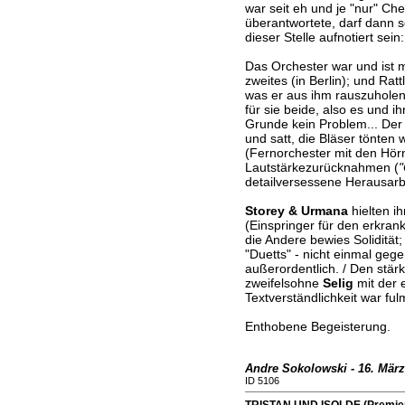
war seit eh und je "nur" Ch
überantwortete, darf dann 
dieser Stelle aufnotiert sein:
Das Orchester war und ist mi
zweites (in Berlin); und Ratt
was er aus ihm rauszuholen 
für sie beide, also es und ih
Grunde kein Problem... Der S
und satt, die Bläser tönten
(Fernorchester mit den Hörn
Lautstärkezurücknahmen (
"
detailversessene Herausarb
Storey & Urmana
hielten ih
(Einspringer für den erkran
die Andere bewies Solidität
"Duetts" - nicht einmal geg
außerordentlich. / Den stär
zweifelsohne
Selig
mit der 
Textverständlichkeit war ful
Enthobene Begeisterung.
Andre Sokolowski - 16. März
ID 5106
TRISTAN UND ISOLDE (Premiere