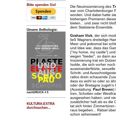
Bitte spenden Sie!
Die Neuinszenierung des
Tr
war vom Charlottenburger P
worden. Und dabei hatte si
bisherigen Premieren dieser
bieten... und zwar nicht bl
dem Statisterie-Ensemble.
Unsere Anthologie:
Graham Vick
, der sich mod
ließ Wagners dreiteilige Ha
Meer und jedesmal bei schl
und Idee war, dass das Gan
("my home, my castle") und 
wegen "bieder", so dann auc
Inszenierung trat ein Dutze
Isolde, die sich vorher noch
auseinanderfetzte, sexuelle
Schritt- und Ausschreitgest
ratlos drein schauende Zus
dass es wohl so oder so ähn
oder der Bretagne zugeh'n k
(Ausstattung:
Paul Brown
)
nachDRUCK # 5
Iren, Schotten oder Westfr
ausgesehen haben; und viel 
zusätzlicher halt als es die
KULTURA-EXTRA
tat sich hinter Zimmertüren
durchsuchen...
raus begeben... Rätsel über
schon sehenswert!