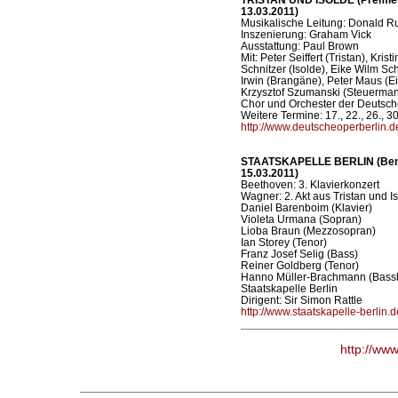
13.03.2011)
Musikalische Leitung: Donald R
Inszenierung: Graham Vick
Ausstattung: Paul Brown
Mit: Peter Seiffert (Tristan), Kr
Schnitzer (Isolde), Eike Wilm Sc
Irwin (Brangäne), Peter Maus (E
Krzysztof Szumanski (Steuerma
Chor und Orchester der Deutsch
Weitere Termine: 17., 22., 26., 30.
http://www.deutscheoperberlin.d
STAATSKAPELLE BERLIN (Benefi
15.03.2011)
Beethoven: 3. Klavierkonzert
Wagner: 2. Akt aus Tristan und I
Daniel Barenboim (Klavier)
Violeta Urmana (Sopran)
Lioba Braun (Mezzosopran)
Ian Storey (Tenor)
Franz Josef Selig (Bass)
Reiner Goldberg (Tenor)
Hanno Müller-Brachmann (Bassb
Staatskapelle Berlin
Dirigent: Sir Simon Rattle
http://www.staatskapelle-berlin.d
http://ww