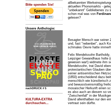
allbekannten Werkeinspielung
Bitte spenden Sie!
aktuellen Phonomarkts - geleg
"unbekannt" Gebliebenes zu st
schon mal was von
Ferdinand
gelesen?
Unsere Anthologie:
Besagter Mensch war seiner Z
und, fast "nebenbei", auch 
schmales Oevre hatte immerh
Felix Mendelssohn Bartholdy,
Leipziger Gewandhaus holte (
gewesen war!) widmete ihm sei
Mendelssohn, trat David ebe
protestantischen Glauben über
seiner antisemitischen Hetzsc
(1850) entscheidend dazu bei
menschlich wie künstlerisch z
und bewusstseinsmäßig freilich
mosaischer Herkunft einen sc
nachDRUCK # 5
es also auch an diesem so ve
"Zwischenfall" in der Musikge
KULTURA-EXTRA
David allenthalben nur den ei
durchsuchen...
vertraut sein dürfte.