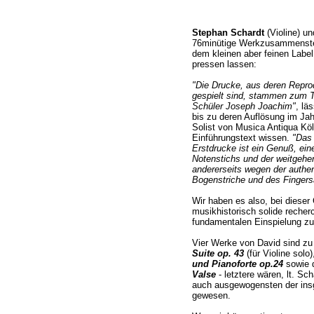
Stephan Schardt
(Violine) u
76minütige Werkzusammenste
dem kleinen aber feinen Labe
pressen lassen:
"Die Drucke, aus deren Repro
gespielt sind, stammen zum 
Schüler Joseph Joachim"
, lä
bis zu deren Auflösung im Jah
Solist von Musica Antiqua Kö
Einführungstext wissen.
"Das 
Erstdrucke ist ein Genuß, eine
Notenstichs und der weitgehe
andererseits wegen der authen
Bogenstriche und des Fingers
Wir haben es also, bei dieser
musikhistorisch solide recher
fundamentalen Einspielung zu
Vier Werke von David sind zu
Suite op. 43
(für Violine solo)
und Pianoforte op.24
sowie 
Valse
- letztere wären, lt. Sc
auch ausgewogensten der ins
gewesen.