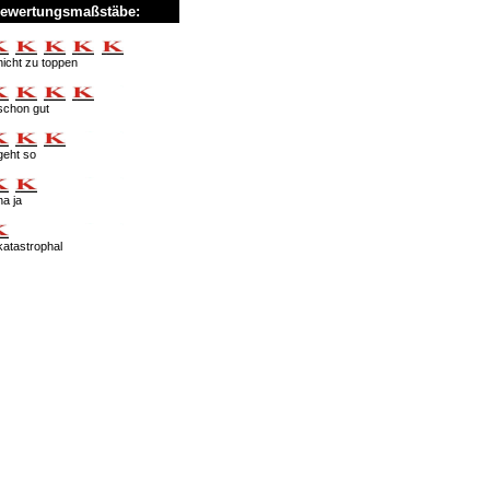
ewertungsmaßstäbe:
nicht zu toppen
schon gut
geht so
na ja
katastrophal