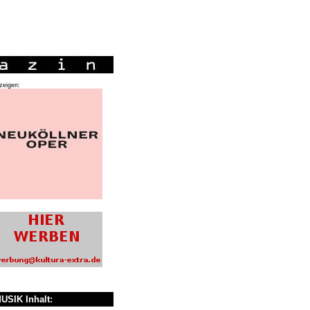
zeigen:
USIK Inhalt: