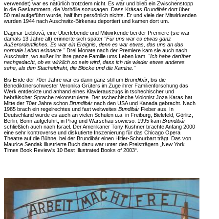
verwendet) war es natürlich trotzdem nicht. Es war und blieb ein Zwischenstopp
in die Gaskammern, die Vorhölle sozusagen. Dass Krásas
Brundibár
dort über
50 mal aufgeführt wurde, half ihm persönlich nichts. Er und viele der Mitwirkenden
wurden 1944 nach Auschwitz-Birkenau deportiert und kamen dort um.
Dagmar Lieblová, eine Überlebende und Mitwirkende bei der Premiere (sie war
damals 13 Jahre alt) erinnerte sich später
"Für uns war es etwas ganz
Außerordentliches. Es war ein Ereignis, denn es war etwas, das uns an das
normale Leben erinnerte."
Drei Monate nach der Premiere kam sie auch nach
Auschwitz, wo außer ihr ihre ganze Familie ums Leben kam.
"Ich habe darüber
nachgedacht, ob es wirklich so sein wird, dass ich nie wieder etwas anderes
sehe, als den Stacheldraht, die Blöcke und die Kamine."
Bis Ende der 70er Jahre war es dann ganz still um
Brundibár
, bis die
Benediktinerschwester Veronika Grüters im Zuge ihrer Familienforschung das
Werk entdeckte und anhand eines Klavierauszugs in tschechischer und
hebräischer Sprache rekonstruierte. Der tschechische Violonist Joza Karas hat
Mitte der 70er Jahre schon
Brundibár
nach den USA und Kanada gebracht. Nach
1985 brach ein regelrechtes und fast weltweites
Bundibár
Fieber aus. In
Deutschland wurde es auch an vielen Schulen u.a. in Freiburg, Bielefeld, Görlitz,
Berlin, Bonn aufgeführt, in Prag und Warschau sowieso. 1995 kam
Brundibár
schließlich auch nach Israel. Der Amerikaner Tony Kushner brachte Anfang 2000
eine sehr kontroverse und diskutierte Inszenierung für das Chicago Opera
Theatre auf die Bühne, bei der Brundibár einen Hitler-Schnurbart trägt. Das von
Maurice Sendak illustrierte Buch dazu war unter den Preisträgern „New York
Times Book Review's 10 Best Illustrated Books of 2003“.