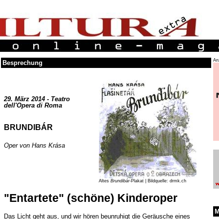
An
Besprechung
29. März 2014 - Teatro
dell'Opera di Roma
BRUNDIBÁR
Oper von Hans Krása
Altes
Brundibár
-Plakat | Bildquelle: drmk.ch
"Entartete" (schöne) Kinderoper
M
Das Licht geht aus, und wir hören beunruhigt die Geräusche eines