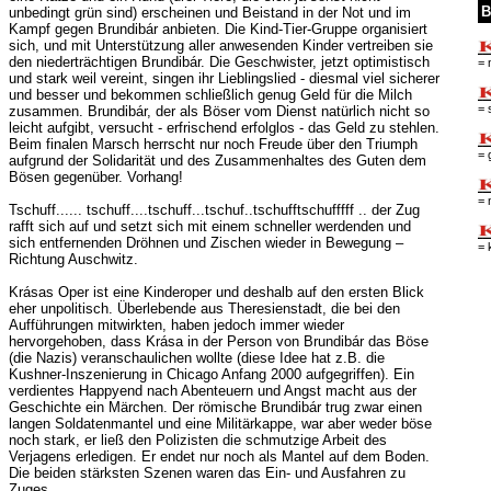
B
unbedingt grün sind) erscheinen und Beistand in der Not und im
Kampf gegen Brundibár anbieten. Die Kind-Tier-Gruppe organisiert
sich, und mit Unterstützung aller anwesenden Kinder vertreiben sie
den niederträchtigen Brundibár. Die Geschwister, jetzt optimistisch
= 
und stark weil vereint, singen ihr Lieblingslied - diesmal viel sicherer
und besser und bekommen schließlich genug Geld für die Milch
= 
zusammen. Brundibár, der als Böser vom Dienst natürlich nicht so
leicht aufgibt, versucht - erfrischend erfolglos - das Geld zu stehlen.
Beim finalen Marsch herrscht nur noch Freude über den Triumph
= 
aufgrund der Solidarität und des Zusammenhaltes des Guten dem
Bösen gegenüber. Vorhang!
= 
Tschuff...... tschuff....tschuff...tschuf..tschufftschufffff .. der Zug
rafft sich auf und setzt sich mit einem schneller werdenden und
sich entfernenden Dröhnen und Zischen wieder in Bewegung –
= 
Richtung Auschwitz.
Krásas Oper ist eine Kinderoper und deshalb auf den ersten Blick
eher unpolitisch. Überlebende aus Theresienstadt, die bei den
Aufführungen mitwirkten, haben jedoch immer wieder
hervorgehoben, dass Krása in der Person von Brundibár das Böse
(die Nazis) veranschaulichen wollte (diese Idee hat z.B. die
Kushner-Inszenierung in Chicago Anfang 2000 aufgegriffen). Ein
verdientes Happyend nach Abenteuern und Angst macht aus der
Geschichte ein Märchen. Der römische Brundibár trug zwar einen
langen Soldatenmantel und eine Militärkappe, war aber weder böse
noch stark, er ließ den Polizisten die schmutzige Arbeit des
Verjagens erledigen. Er endet nur noch als Mantel auf dem Boden.
Die beiden stärksten Szenen waren das Ein- und Ausfahren zu
Zuges.