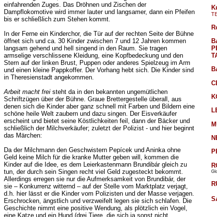
einfahrenden Zuges. Das Dröhnen und Zischen der
K
Dampflokomotive wird immer lauter und langsamer, dann ein Pfeifen
T
bis er schließlich zum Stehen kommt.
R
In der Ferne ein Kinderchor, die Tür auf der rechten Seite der Bühne
B
öffnet sich und ca. 30 Kinder zwischen 7 und 12 Jahren kommen
P
langsam gehend und hell singend in den Raum. Sie tragen
T
armselige verschlissene Kleidung, eine Kopfbedeckung und den
Stern auf der linken Brust, Puppen oder anderes Spielzeug im Arm
B
und einen kleine Pappkoffer. Der Vorhang hebt sich. Die Kinder sind
in Theresienstadt angekommen.
C
Arbeit macht frei
steht da in den bekannten ungemütlichen
K
Schriftzügen über der Bühne. Graue Brettergestelle überall, aus
denen sich die Kinder aber ganz schnell mit Farben und Bildern eine
L
schöne heile Welt zaubern und dazu singen. Der Eisverkäufer
erscheint und bietet seine Köstlichkeiten feil, dann der Bäcker und
M
schließlich der Milchverkäufer; zuletzt der Polizist - und hier beginnt
das Märchen:
N
Da der Milchmann den Geschwistern Pepícek und Aninka ohne
P
Geld keine Milch für die kranke Mutter geben will, kommen die
Kinder auf die Idee, es dem Leierkastenmann Brundibár gleich zu
R
tun, der durch sein Singen recht viel Geld zugesteckt bekommt.
Gl
Allerdings erregen sie nur die Aufmerksamkeit von Brundibár, der
R
sie – Konkurrenz witternd – auf der Stelle vom Marktplatz verjagt,
d.h. hier lässt er die Kinder vom Polizisten und der Masse verjagen.
S
Erschrocken, ängstlich und verzweifelt legen sie sich schlafen. Die
Geschichte nimmt eine positive Wendung, als plötzlich ein Vogel,
eine Katze und ein Hund (drei Tiere, die sich ja sonst nicht