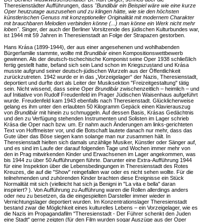
Theresienstädter Aufführungen, dass
"Bundibár ein Beispiel wäre wie eine kurze
Oper heutzutage auszusehen und zu klingen hätte, wie sie den höchsten
künstlerischen Genuss mit konzeptioneller Originalität mit modernem Charakter
mit brauchbaren Melodien verbinden könne (...) man könne ein Werk nicht mehr
loben"
. Singer, der auch der Berliner Vorsitzende des jüdischen Kulturbundes war,
ist 1944 mit 59 Jahren in Theresienstadt an Folge der Strapazen gestorben.
Hans Krása (1899-1944), der aus einer angesehenen und wohlhabenden
Bürgerfamilie stammte, wollte mit
Brundibár
einen Kompositionswettbewerb
gewinnen. Als der deutsch-tschechische Komponist seine Oper 1938 schließlich
fertig gestellt hatte, befand sich sein Land schon im Kriegszustand und Krása
musste aufgrund seiner deutsch-jüdischen Wurzeln aus der Öffentlichkeit
zurückzutreten. 1942 wurde er in das „Vorzeigelager“ der Nazis, Theresienstadt,
deportiert und durfte dort als Leiter der Musiksektion "Freizeitgestaltung" tätig
sein. Nicht wissend, dass seine Oper
Brundibár
zwischenzeitlich – heimlich – und
auf Initiative von Rudolf Freudenfeld im Prager Jüdischen Waisenhaus aufgeführt
wurde. Freudenfeld kam 1943 ebenfalls nach Theresienstadt. Glücklicherweise
gelang es ihm unter den erlaubten 50 Kilogramm Gepäck einen Klavierauszug
von
Brundibár
mit hinein zu schmuggeln. Auf dessen Basis, Krásas Gedächtnis
und den zu Verfügung stehenden Instrumenten und Solisten im Lager schrieb
Krása die Oper nach bzw. um. Er nahm auch Änderungen am links-gerichteten
Text von Hoffmeister vor, und die Botschaft lautete danach nur mehr, dass das
Gute über das Böse siegen kann solange man nur zusammen hält. In
Theresienstadt hielten sich damals unzählige Musiker, Künstler oder Sänger auf,
und es sind im Laufe der darauf folgenden Tage und Wochen immer mehr von
den in Prag mitwirkenden Kinder und Erwachsenen im Lager angekommen, was
bis 1944 zu über 50 Aufführungen führte. Darunter eine Extra-Aufführung 1944
für eine Inspektion über die Lebensbedingungen in Theresienstadt des Rotes
Kreuzes, die auf die "Show" reingefallen war oder es nicht sehen wollte. Für die
teilnehmenden und zuhörenden Kinder brachten diese Ereignisse ein Stück
Normalität mit sich (vielleicht hat sich ja Benigni in "La vita e bella" daran
inspiriert? ). Von Aufführung zu Aufführung waren die Rollen allerdings anders
oder neu zu besetzen, da die eingespielten Darsteller immer wieder in
Vernichtungslager deportiert wurden. Im Konzentrationslager Theresienstadt
bestand zwar die Möglichkeit eines kulturelles Lebens – ein Vorzeigelager, wie es
die Nazis im Propagandafilm "Theresienstadt - Der Führer schenkt den Juden
eine Stadt" gerne zeigten (für den Film wurden sogar Auszüge aus der Oper