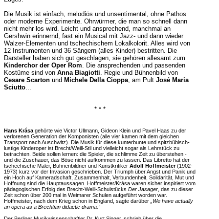
Die Musik ist einfach, melodiös und unsentimental, ohne Pathos
oder moderne Experimente. Ohrwürmer, die man so schnell dann
nicht mehr los wird. Leicht und ansprechend, manchmal an
Gershwin erinnernd, fast ein Musical mit Jazz- und dann wieder
Walzer-Elementen und tschechischem Lokalkolorit. Alles wird von
12 Instrumenten und 36 Sängern (alles Kinder) bestritten. Die
Darsteller haben sich gut geschlagen, sie gehören allesamt zum
Kinderchor der Oper Rom
. Die ansprechenden und passenden
Kostüme sind von
Anna Biagiotti
. Regie und Bühnenbild von
Cesare Scarton
und
Michele Della Cioppa
, am Pult
José Maria
Sciutto
...
* * *
Hans Krása
gehörte wie Victor Ullmann, Gideon Klein und Pavel Haas zu der
verlorenen Generation der Komponisten (alle vier kamen mit dem gleichen
Transport nach Auschwitz). Die Musik für diese kunterbunte und spitzbübisch-
lustige Kinderoper ist Brecht/Weill-Stil und vielleicht sogar als Lehrstück zu
betrachten. Beide sollen lernen: die Spieler, die schlimme Zeit zu überstehen -
und die Zuschauer, das Böse nicht aufkommen zu lassen. Das Libretto hat der
tschechische Maler, Bühnenbildner und Kunstkritiker
Adolf Hoffmeister
(1902-
1973) kurz vor der Invasion geschrieben. Der Triumph über Angst und Panik und
ein Hoch auf Kameradschaft, Zusammenhalt, Verbundenheit, Solidarität, Mut und
Hoffnung sind die Hauptaussagen. Hoffmeister/Krása waren sicher inspiriert vom
pädagogischen Erfolg des Brecht-Weill-Schulstücks
Der Jasager
, das zu dieser
Zeit schon über 200 mal in Weimarer Schulen aufgeführt worden war.
Hoffmeister, nach dem Krieg schon in England, sagte darüber
„We have actually
an opera as a Brechtian didactic drama.“
Der Berliner Musikwissenschaftler Dr. Kurt Singer, schrieb über die