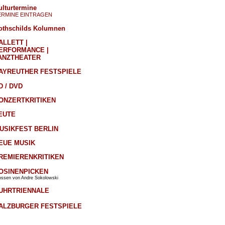
ulturtermine
ERMINE EINTRAGEN
othschilds Kolumnen
ALLETT |
ERFORMANCE |
ANZTHEATER
AYREUTHER FESTSPIELE
D / DVD
ONZERTKRITIKEN
EUTE
USIKFEST BERLIN
EUE MUSIK
REMIERENKRITIKEN
OSINENPICKEN
ossen von Andre Sokolowski
UHRTRIENNALE
ALZBURGER FESTSPIELE