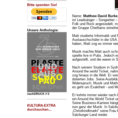
Bitte spenden Sie!
Fo
Name:
Matthew David Burke
ist Leadsänger – Songwriter – 
Folk und Rock angesiedelt, ma
der Gruppe Chieftains einreihe
Unsere Anthologie:
Matt studierte Informatik und
Austauschschüler in die USA. 
haben, Matt zog es immer wied
Musik machte Matt auch schon
spielte live in Pubs. Jedoch
aufgestellt, und die waren in 
Nach seinem Studium in Sydney
Around the world Ticket, nahm
zog hinaus in die Welt. Er ve
dotierten Jobs. Seine Ausbild
Widerspruch, Musik und Mathe
es geht um Exaktheit - und M
nachDRUCK # 5
Er kehrte immer wieder nach A
ein Around the World Ticket un
Seine Business-Karriere häng
KULTURA-EXTRA
nun ganz der Musik. In Salzbu
durchsuchen...
„Christkindlmarkt“ seine Frau
Salzburger Land nieder.