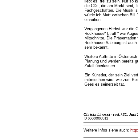
liebt es, frei zu sein. Nur so 
die CDs, die am Markt sind, fi
Fachgeschäften. Die Musik is
würde ich Matt zwischen Bill 
einreihen.
Vergangenen Herbst war die CD
Rockhouse“ („truth“ war Augus
Mitschnitte. Die Präsentation
Rockhouse Salzburg ist auch 
sehr bekannt.
Weitere Auftritte in Österreic
Planung und werden bereits gu
Zufall überlassen.
Ein Künstler, der sein Ziel ve
mitmischen wird, wie zum Bei
Gees es seinerzeit tat.
Christa Linossi - red. / 21. Juni
ID 00000003312
Weitere Infos siehe auch:
http