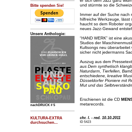
er sich dem Jazz ganz widm
und stürmte so die Schweiz
Bitte spenden Sie!
Immer auf der Suche nach n
hilfreiche Werkzeuge, lässt
haucht so dem Roboter orga
neues Jazz-Gewand entste
Unsere Anthologie:
“HAND WERK” ist eine akus
Studios der Maschinenmusi
Kultsongs neu überarbeitet w
sicher nicht jedermanns Sa
Auszug aus dem Pressetext
aus Dem synthetisch klangb
Naturdarm, Tierfellen, Bamb
entschiedene, kreative Musi
Düsseldorfer Pioniere mit R
Mut und das Selbtverständn
Erschienen ist die CD
MENS
metarecords.
nachDRUCK # 5
chr. l. - red. 10.10.2011
KULTURA-EXTRA
ID 5423
durchsuchen...