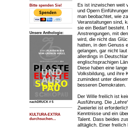
Es ist inzwischen weit 
Bitte spenden Sie!
und Opern Einführunge
man beobachtet, wie za
Veranstaltungen sind, k
sie ein Bedarf besteht.
Unsere Anthologie:
Anstrengungen, mit dene
wird, die nicht das Glü
hatten, in den Genuss e
gelangen, gar nicht lau
allerdings in Deutschla
englischsprachigen Länd
Diese haben eine lange 
Volksbildung, und ihre K
zumindest unter diesem
besseren Demokraten.
Der Wille freilich ist ke
Ausführung. Die „Lehre“ 
nachDRUCK # 5
Zweierlei ist erforderli
Kenntnisse und ein über
KULTURA-EXTRA
durchsuchen...
Talent. Dass beides zu
alltäglich. Einer freilic