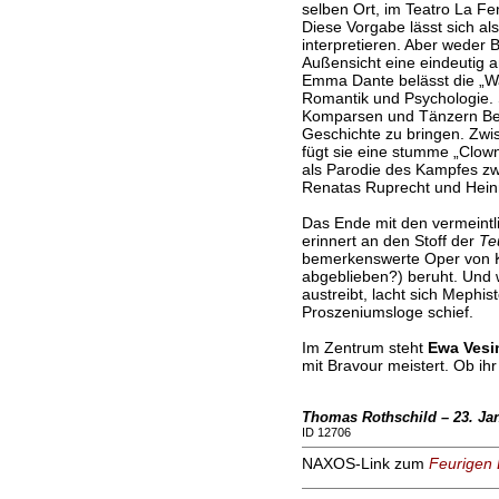
selben Ort, im Teatro La Fe
Diese Vorgabe lässt sich als
interpretieren. Aber weder
Außensicht eine eindeutig an
Emma Dante belässt die „Wa
Romantik und Psychologie. Si
Komparsen und Tänzern Bew
Geschichte zu bringen. Zwi
fügt sie eine stumme „Clown
als Parodie des Kampfes zw
Renatas Ruprecht und Heinri
Das Ende mit den vermeint
erinnert an den Stoff der
Te
bemerkenswerte Oper von Kr
abgeblieben?) beruht. Und w
austreibt, lacht sich Mephist
Proszeniumsloge schief.
Im Zentrum steht
Ewa Vesi
mit Bravour meistert. Ob ihr
Thomas Rothschild – 23. Ja
ID 12706
NAXOS-Link zum
Feurigen 