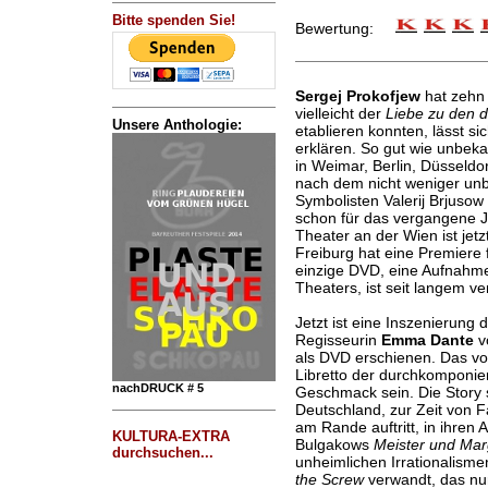
Bitte spenden Sie!
Bewertung:
Sergej Prokofjew
hat zehn 
vielleicht der
Liebe zu den 
Unsere Anthologie:
etablieren konnten, lässt s
erklären. So gut wie unbekan
in Weimar, Berlin, Düsseld
nach dem nicht weniger un
Symbolisten Valerij Brjuso
schon für das vergangene 
Theater an der Wien ist jetz
Freiburg hat eine Premiere 
einzige DVD, eine Aufnahme
Theaters, ist seit langem ver
Jetzt ist eine Inszenierung 
Regisseurin
Emma Dante
v
als DVD erschienen. Das vo
Libretto der durchkomponie
nachDRUCK # 5
Geschmack sein. Die Story s
Deutschland, zur Zeit von Fa
am Rande auftritt, in ihren 
KULTURA-EXTRA
Bulgakows
Meister und Mar
durchsuchen...
unheimlichen Irrationalisme
the Screw
verwandt, das nu