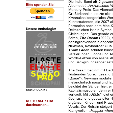
Die Indie-Band
alt-J
gewann
Bitte spenden Sie!
Albumdebüt
An Awesome 
Mercury-Preis. Das Alternat
Großbritannien, setzte sic
Kiwanukas kongeniales We
Kunststudenten, die 2007 al
Formation nach dem Mac-Kur
Unsere Anthologie:
Deltazeichen ist ein Symbol
Gleichungen. Das gerade er
Briten,
The Dream
(2022), b
dahingroovenden Klangcolla
Newman
, Keyboarder
Gus 
Thom Green
schufen kunstf
Verzierungen, Loops und T
Words-Fetzen von allerlei A
und Backgroundsänger setz
The Dream
beginnt mit Back
flüsternden Sprechgesang 
(
„Bane“
). Newman modulier
melancholisch nasal und lau
beichtet der Sänger hier, e
nachDRUCK # 5
Kapitalismusopfer, denn er 
verkauft. Mit
„U&Me“
folgt e
überraschend gebastelter 
KULTURA-EXTRA
ergänzen Kinder- und Frau
durchsuchen...
Vocals. Der Refrain steigert
Klangwellen.
„Happier when