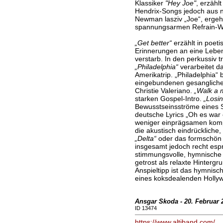
Klassiker
"Hey Joe"
, erzähl
Hendrix-Songs jedoch aus n
Newman lasziv „Joe“, ergeht
spannungsarmen Refrain-W
„Get better“
erzählt in poeti
Erinnerungen an eine Lebens
verstarb. In den perkussiv
„Philadelphia“
verarbeitet da
Amerikatrip. „Philadelphia“
eingebundenen gesangliche
Christie Valeriano.
„Walk a m
starken Gospel-Intro.
„Losi
Bewusstseinsströme eines S
deutsche Lyrics „Oh es war 
weniger einprägsamen kompo
die akustisch eindrücklic
„Delta“
oder das formschön
insgesamt jedoch recht espr
stimmungsvolle, hymnische u
getrost als relaxte Hinterg
Anspieltipp ist das hymnisc
eines koksdealenden Holly
Ansgar Skoda - 20. Februar 
ID 13474
https://www.altjband.com/