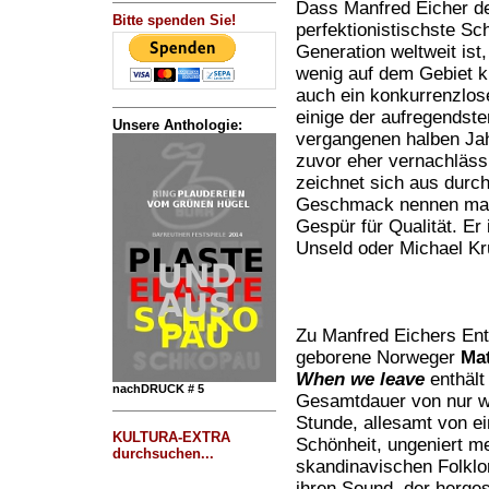
Dass Manfred Eicher d
Bitte spenden Sie!
perfektionistischste Sc
Generation weltweit ist
wenig auf dem Gebiet ku
auch ein konkurrenzlos
einige der aufregendst
Unsere Anthologie:
vergangenen halben Jah
zuvor eher vernachläss
zeichnet sich aus durc
Geschmack nennen mag 
Gespür für Qualität. Er 
Unseld oder Michael Krü
Zu Manfred Eichers Ent
geborene Norweger
Mat
When we leave
enthält 
nachDRUCK # 5
Gesamtdauer von nur we
Stunde, allesamt von ei
KULTURA-EXTRA
Schönheit, ungeniert me
durchsuchen...
skandinavischen Folklor
ihren Sound, der herges