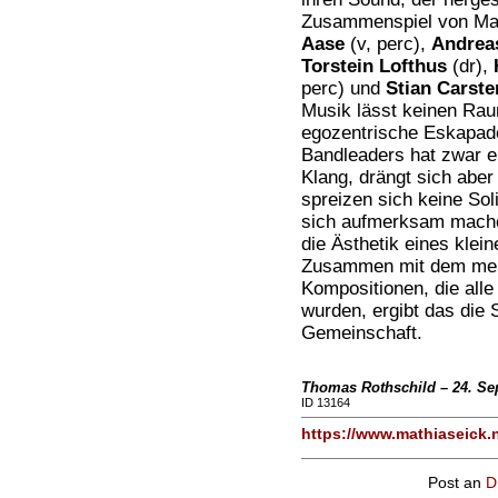
Zusammenspiel von Math
Aase
(v, perc),
Andrea
Torstein Lofthus
(dr),
perc) und
Stian Carst
Musik lässt keinen Rau
egozentrische Eskapad
Bandleaders hat zwar e
Klang, drängt sich aber
spreizen sich keine Sol
sich aufmerksam mache
die Ästhetik eines klei
Zusammen mit dem mela
Kompositionen, die alle
wurden, ergibt das die
Gemeinschaft.
Thomas Rothschild – 24. Se
ID 13164
https://www.mathiaseick.
Post an
D