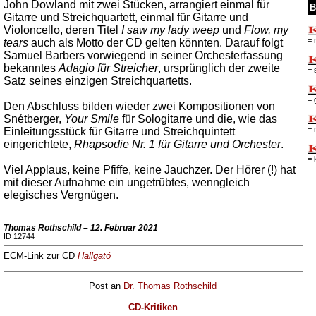
John Dowland mit zwei Stücken, arrangiert einmal für
B
Gitarre und Streichquartett, einmal für Gitarre und
Violoncello, deren Titel
I saw my lady weep
und
Flow, my
= 
tears
auch als Motto der CD gelten könnten. Darauf folgt
Samuel Barbers vorwiegend in seiner Orchesterfassung
bekanntes
Adagio für Streicher
, ursprünglich der zweite
= 
Satz seines einzigen Streichquartetts.
= 
Den Abschluss bilden wieder zwei Kompositionen von
Snétberger,
Your Smile
für Sologitarre und die, wie das
= 
Einleitungsstück für Gitarre und Streichquintett
eingerichtete,
Rhapsodie Nr. 1 für Gitarre und Orchester
.
= 
Viel Applaus, keine Pfiffe, keine Jauchzer. Der Hörer (!) hat
mit dieser Aufnahme ein ungetrübtes, wenngleich
elegisches Vergnügen.
Thomas Rothschild – 12. Februar 2021
ID 12744
ECM-Link zur CD
Hallgató
Post an
Dr. Thomas Rothschild
CD-Kritiken