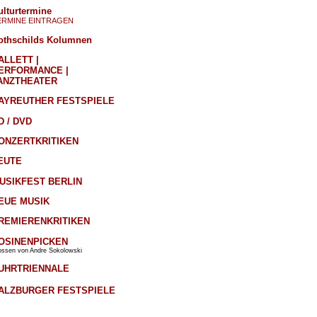
ulturtermine
ERMINE EINTRAGEN
othschilds Kolumnen
ALLETT |
ERFORMANCE |
ANZTHEATER
AYREUTHER FESTSPIELE
D / DVD
ONZERTKRITIKEN
EUTE
USIKFEST BERLIN
EUE MUSIK
REMIERENKRITIKEN
OSINENPICKEN
ossen von Andre Sokolowski
UHRTRIENNALE
ALZBURGER FESTSPIELE