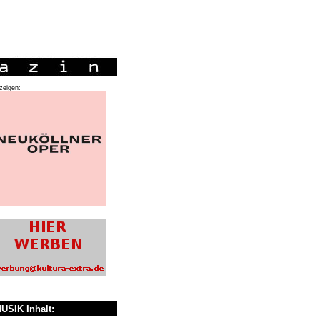
zeigen:
USIK Inhalt: