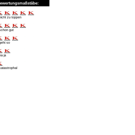
ewertungsmaßstäbe:
nicht zu toppen
schon gut
geht so
na ja
katastrophal