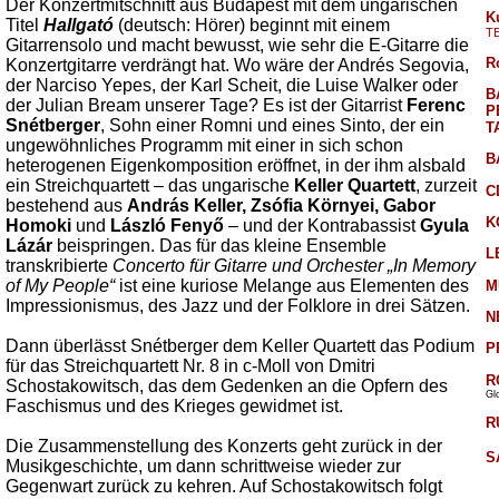
Der Konzertmitschnitt aus Budapest mit dem ungarischen
K
Titel
Hallgató
(deutsch: Hörer) beginnt mit einem
T
Gitarrensolo und macht bewusst, wie sehr die E-Gitarre die
R
Konzertgitarre verdrängt hat. Wo wäre der Andrés Segovia,
der Narciso Yepes, der Karl Scheit, die Luise Walker oder
B
der Julian Bream unserer Tage? Es ist der Gitarrist
Ferenc
P
Snétberger
, Sohn einer Romni und eines Sinto, der ein
T
ungewöhnliches Programm mit einer in sich schon
B
heterogenen Eigenkomposition eröffnet, in der ihm alsbald
ein Streichquartett – das ungarische
Keller Quartett
, zurzeit
C
bestehend aus
András Keller, Zsófia Környei, Gabor
K
Homoki
und
László Fenyő
– und der Kontrabassist
Gyula
Lázár
beispringen. Das für das kleine Ensemble
L
transkribierte
Concerto für Gitarre und Orchester „In Memory
of My People“
ist eine kuriose Melange aus Elementen des
M
Impressionismus, des Jazz und der Folklore in drei Sätzen.
N
Dann überlässt Snétberger dem Keller Quartett das Podium
P
für das Streichquartett Nr. 8 in c-Moll von Dmitri
R
Schostakowitsch, das dem Gedenken an die Opfern des
Gl
Faschismus und des Krieges gewidmet ist.
R
Die Zusammenstellung des Konzerts geht zurück in der
S
Musikgeschichte, um dann schrittweise wieder zur
Gegenwart zurück zu kehren. Auf Schostakowitsch folgt