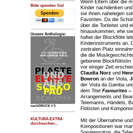
Wenn Eltern über die m
Bitte spenden Sie!
Kinder nachdenken und 
sie ihnen nahelegen soll
Favoriten. Da die Schüt
über die Tonleiter und e
hinauskommen, ehe sie 
Unsere Anthologie:
haftet der Blockflöte l
Kinderinstruments an. D
zentralen Platz einnahm,
die die Musikgeschichte
geborene Blockflötistin
vor einiger Zeit ersch
Claudia Norz
und
Henr
Bowron
an der Viola,
J
der Viola da Gamba un
dem Titel
Favourites –
Arrangements und Bear
Telemanns, Händels, B
nachDRUCK # 5
Flötisten und Komponis
KULTURA-EXTRA
Mit der Übernahme und 
durchsuchen...
Kompositionen war man 
Sonatensätze, die Tabe