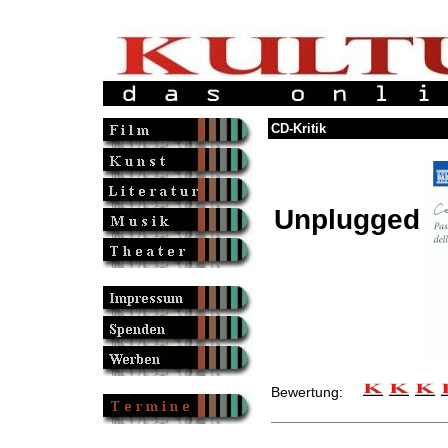
CD-Kritik
Unplugged
Bewertung: