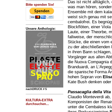
Das ist nicht alltäglich
Bitte spenden Sie!
was man hören, sonder
Ensemble mit dem kal
weist sich genau mit sei
cembalofrei. Es begnügt
Blockflöten, einer Viol
Unsere Anthologie:
Laute, einer Theorbe, 
fallweise, der menschl
Stücke, die einen vom 
zu der abschließenden
in ihren Bann schlagen
Vorgänger aus allen Ab
die Nuova Compagnia di
Branduardi, an L‘Arpegg
die spanische Forma Ant
hohen Sopran von
Elis
Kate Bush denken oder a
nachDRUCK # 5
Passacaglia della Vita
Claudio Monteverdi ab,
KULTURA-EXTRA
Komponisten der Renai
durchsuchen...
unter die Cembaless k
ihres Perkussionisten
S