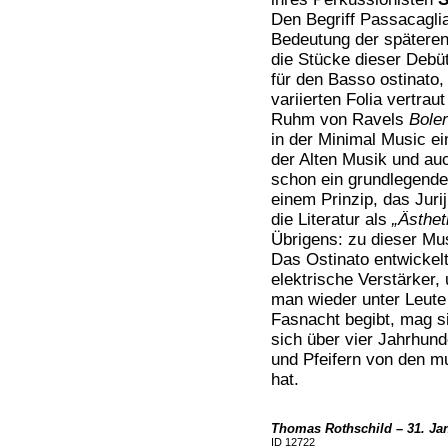
Den Begriff Passacaglia
Bedeutung der spätere
die Stücke dieser Debüt
für den Basso ostinato,
variierten Folia vertraut
Ruhm von Ravels
Bole
in der Minimal Music ein
der Alten Musik und auc
schon ein grundlegende
einem Prinzip, das Juri
die Literatur als
„Ästheti
Übrigens: zu dieser Mus
Das Ostinato entwickel
elektrische Verstärker,
man wieder unter Leute
Fasnacht begibt, mag si
sich über vier Jahrhun
und Pfeifern von den m
hat.
Thomas Rothschild – 31. Ja
ID 12722