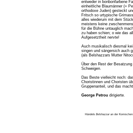
entweder in bonbonfarbene Fa
einheitliche Blaumänner (= Pe
orthodoxe Juden) gesteckt un
Fritsch so urtypische Grima
alles wiederum mit dem Stück 
meistens keine zwschenmensch
für die Bühne untauglich mache
zu haben schien; o wie das al
Aufgesetztheit nervte!
Auch musikalisch diesmal kein 
singen und sängersich auch g
(als Belshazzars Mutter Nitocr
Über den Rest der Besatzung h
Schweigen.
Das Beste vielleicht noch: d
Choristinnen und Choristen ü
Gruppenanteil, und das macht
George Petrou
dirigierte.
Händels
Belshazzar
an der Komischen 