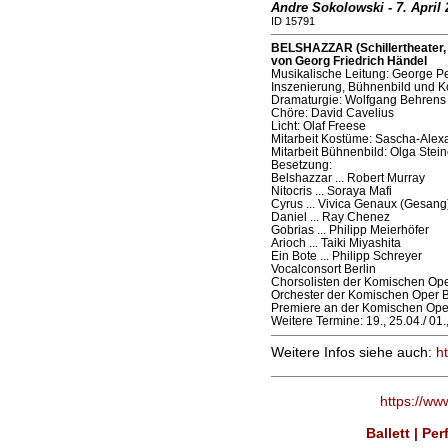
Andre Sokolowski - 7. April 
ID 15791
BELSHAZZAR (Schillertheater, 
von Georg Friedrich Händel
Musikalische Leitung: Ge­orge Pe
Inszenierung, Bühnenbild und Kos
Dramaturgie: Wolfgang Behrens
Chöre: Da­vid Ca­ve­li­us
Licht: Olaf Free­se
Mitarbeit Kostüme: Sascha-Alex
Mitarbeit Bühnenbild: Olga Stein
Besetzung:
Belshazzar ... Robert Murray
Nitocris ... So­ra­ya Mafi
Cyrus ... Vivica Genaux (Gesang)
Daniel ... Ray Chenez
Gobrias ... Phi­lipp Mei­er­hö­fer
Arioch ... Taiki Miyashita
Ein Bote ... Philipp Schreyer
Vocal­con­sort Berlin
Chorsolisten der Komischen Ope
Or­ches­ter­ der­ Ko­misch­en Oper B
Premiere an der Komischen Oper
Weitere Termine: 19., 25.04./ 01
Weitere Infos siehe auch:
h
https://ww
Ballett | Pe