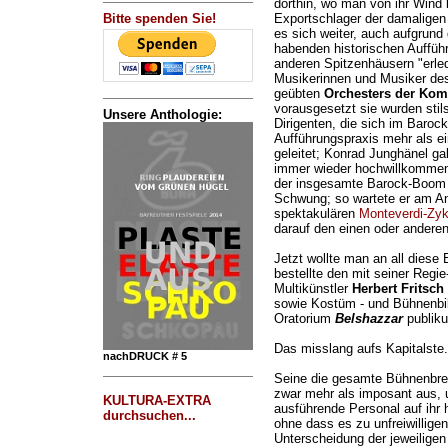
dorthin, wo man von ihr Wind 
Bitte spenden Sie!
Exportschlager der damaligen
es sich weiter, auch aufgrund 
habenden historischen Auffüh
anderen Spitzenhäusern "erled
Musikerinnen und Musiker des 
geübten
Orchesters der Kom
vorausgesetzt sie wurden stil
Unsere Anthologie:
Dirigenten, die sich im Barock
Aufführungspraxis mehr als e
geleitet; Konrad Junghänel g
immer wieder hochwillkommen.
der insgesamte Barock-Boom 
Schwung; so wartete er am An
spektakulären
Monteverdi-Zyk
darauf den einen oder anderen
Jetzt wollte man an all diese
bestellte den mit seiner Regi
Multikünstler
Herbert Fritsch
sowie Kostüm - und Bühnenbil
Oratorium
Belshazzar
publik
Das misslang aufs Kapitalste.
nachDRUCK # 5
Seine die gesamte Bühnenbre
zwar mehr als imposant aus, 
KULTURA-EXTRA
ausführende Personal auf ihr h
durchsuchen...
ohne dass es zu unfreiwillig
Unterscheidung der jeweiligen