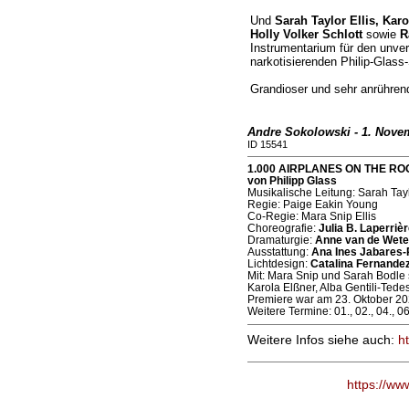
Und
Sarah Taylor Ellis, Karo
Holly Volker Schlott
sowie
R
Instrumentarium für den unve
narkotisierenden Philip-Glass
Grandioser und sehr anrühren
Andre Sokolowski - 1. Nove
ID 15541
1.000 AIRPLANES ON THE ROOF 
von Philipp Glass
Musikalische Leitung: Sarah Tay
Regie: Paige Eakin Young
Co-Regie: Mara Snip Ellis
Choreografie:
Julia B. Laperrièr
Dramaturgie:
Anne van de Wete
Ausstattung:
Ana Ines Jabares-
Lichtdesign:
Catalina Fernande
Mit: Mara Snip und Sarah Bodle 
Karola Elßner, Alba Gentili-Tede
Premiere war am 23. Oktober 20
Weitere Termine: 01., 02., 04., 0
Weitere Infos siehe auch:
h
https://ww