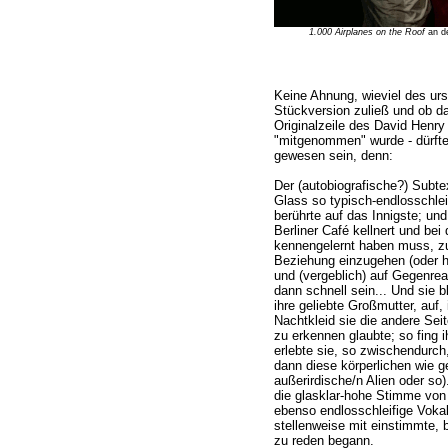
1.000 Airplanes on the Roof
an de
Keine Ahnung, wieviel des ur
Stückversion zuließ und ob d
Originalzeile des David Henr
"mitgenommen" wurde - dürfte
gewesen sein, denn:
Der (autobiografische?) Subte
Glass so typisch-endlosschlei
berührte auf das Innigste; und
Berliner Café kellnert und bei
kennengelernt haben muss, zu
Beziehung einzugehen (oder h
und (vergeblich) auf Gegenreak
dann schnell sein... Und sie b
ihre geliebte Großmutter, auf
Nachtkleid sie die andere Seit
zu erkennen glaubte; so fing 
erlebte sie, so zwischendurch
dann diese körperlichen wie g
außerirdische/n Alien oder so
die glasklar-hohe Stimme vo
ebenso endlosschleifige Vokal
stellenweise mit einstimmte, b
zu reden begann.