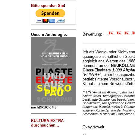
Bitte spenden Sie!
Bewertung:
Unsere Anthologie:
Ich als Wenig- oder Nichtkenn
queergesellschaftlichen Spek
sogleich ans Werten des 1988 
nunmehr an der
NEUKÖLLNE
Glass
-Einakters
1.000 Airpla
"FLINTA+"
, einer hochspezifi
betriebsinterne Vorschautext v
KI auf meinem Browser klärte 
"FLINTA+ ist ein Akronym, das für F
binäre, trans- und agender Personen
bestimmte Gruppen zu bezeichnen, di
Schutzraum, um spezifische Bedürf
benennen, beispielsweise in Räumen
nachDRUCK # 5
anderen Kontexten wie der Musik- o
Sternchen (*) steht als Platzhalter fü
KULTURA-EXTRA
durchsuchen...
Okay soweit.