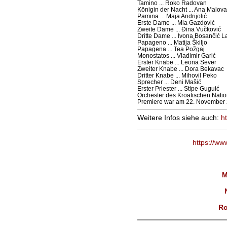
Tamino ... Roko Radovan
Königin der Nacht ... Ana Malov
Pamina ... Maja Andrijolić
Erste Dame ... Mia Gazdović
Zweite Dame ... Đina Vučković
Dritte Dame ... Ivona Bosančić L
Papageno ... Matija Škiljo
Papagena ... Tea Požgaj
Monostatos ... Vladimir Garić
Erster Knabe ... Leona Sever
Zweiter Knabe ... Dora Bekavac
Dritter Knabe ... Mihovil Peko
Sprecher ... Deni Mašić
Erster Priester ... Stipe Guguić
Orchester des Kroatischen Nation
Premiere war am 22. November 
Weitere Infos siehe auch:
ht
https://ww
M
Ro