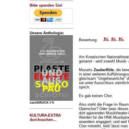
Bitte spenden Sie!
Unsere Anthologie:
Bewertung:
Am Kroatischen Nationaltheate
genannt - wird sowohl Musik- 
Mozarts
Zauberflöte
, die ber
in einer weiteren Aufführungs
gleichsam "Ungeheuerliche" di
sie unter Ausschluss sämtlic
sprich:
Es gab keinen Chor.
nachDRUCK # 5
Also steht die Frage im Raum
Opernchor? Oder (was dieses 
dort agierenden Musiktheater
KULTURA-EXTRA
Werden für die HNK-Musikprod
durchsuchen...
woanders engagiert; und weil h
Chor mitwirkt, ließ/ lässt man