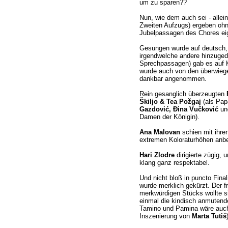
um zu sparen??
Nun, wie dem auch sei - allein
Zweiten Aufzugs) ergeben oh
Jubelpassagen des Chores eige
Gesungen wurde auf deutsch, 
irgendwelche andere hinzugedi
Sprechpassagen) gab es auf Kr
wurde auch von den überwieg
dankbar angenommen.
Rein gesanglich überzeugten
Škiljo & Tea Požgaj
(als Pap
Gazdović, Đina Vučković
un
Damen der Königin).
Ana Malovan
schien mit ihrer
extremen Koloraturhöhen anbel
Hari Zlodre
dirigierte zügig,
klang ganz respektabel.
Und nicht bloß in puncto Final
wurde merklich gekürzt. Der f
merkwürdigen Stücks wollte si
einmal die kindisch anmuten
Tamino und Pamina wäre auch 
Inszenierung von
Marta Tutiš