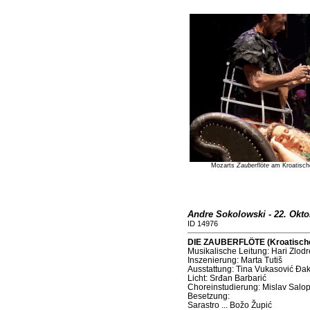
Mozarts
Zauberflöte
am Kroatischen
Andre Sokolowski - 22. Okto
ID 14976
DIE ZAUBERFLÖTE (Kroatisches 
Musikalische Leitung: Hari Zlodr
Inszenierung: Marta Tutiš
Ausstattung: Tina Vukasović Đak
Licht: Srđan Barbarić
Choreinstudierung: Mislav Salo
Besetzung:
Sarastro ... Božo Župić